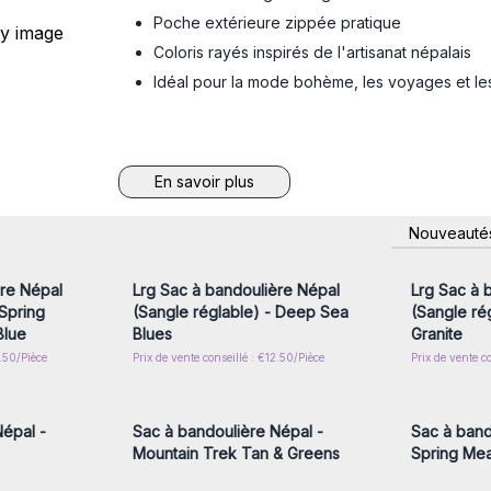
Poche extérieure zippée pratique
Coloris rayés inspirés de l'artisanat népalais
Idéal pour la mode bohème, les voyages et les
En savoir plus
nscrivez-
Connectez-vous ou inscrivez-
Connecte
Nouveauté
x prix de
vous pour accéder aux prix de
vous pou
gros
ère Népal
Lrg Sac à bandoulière Népal
Lrg Sac à 
 Spring
(Sangle réglable) - Deep Sea
(Sangle ré
Blue
Blues
Granite
2.50/Pièce
Prix de vente conseillé : €12.50/Pièce
Prix de vente c
nscrivez-
Connectez-vous ou inscrivez-
Connecte
x prix de
vous pour accéder aux prix de
vous pou
gros
épal -
Sac à bandoulière Népal -
Sac à band
Mountain Trek Tan & Greens
Spring Mea