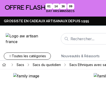
OFFRE FLASH
01
14
36
08
DAY
HRS
MINS
SECS
GROSSISTE EN CADEAUX ARTISANAUX DEPUIS 1995
Toutes les catégories
Nouveautés & Réassorts
Sacs
Sacs du quotidien
Sacs Ethniques avec s