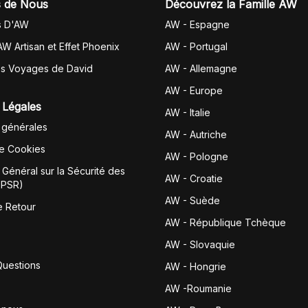
 de Nous
Découvrez la Famille AW
s D'AW
AW - Espagne
AW Artisan et Effet Phoenix
AW -
Portugal
es Voyages de David
AW - Allemagne
AW - Europe
 Légales
AW - Italie
 générales
AW - Autriche
de Cookies
AW - Pologne
Général sur la Sécurité des
AW - Croatie
GPSR)
AW - Suède
e Retour
AW - République Tchèque
AW - Slovaquie
Questions
AW - Hongrie
AW -Roumanie