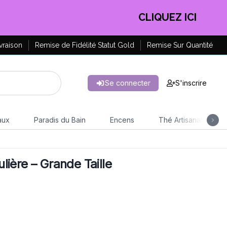
EN PROFITER !
vraison
Remise de Fidélité Statut Gold
Remise Sur Quantité
Se connecter
S'inscrire
aux
Paradis du Bain
Encens
Thé Artisanal
ière – Grande Taille