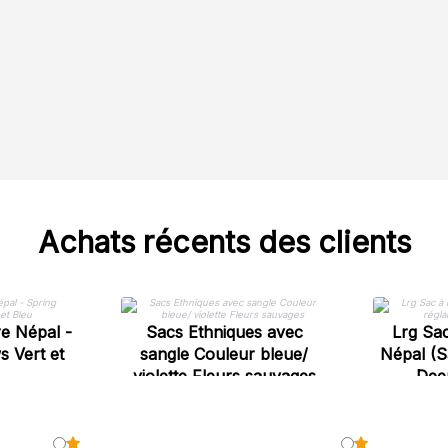
Achats récents des clients
e Népal -
Sacs Ethniques avec
Lrg Sac
 Vert et
sangle Couleur bleue/
Népal (S
violette Fleurs sauvages
Dee