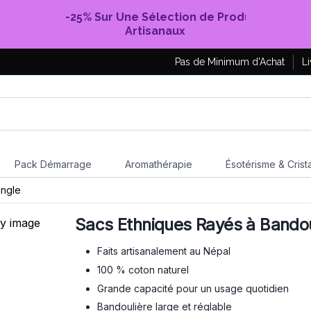
-25% Sur Une Sélection de Produits
Artisanaux
Pas de Minimum d'Achat
Li
Pack Démarrage
Aromathérapie
Ésotérisme & Crist
angle
Sacs Ethniques Rayés à Bandoul
Faits artisanalement au Népal
100 % coton naturel
Grande capacité pour un usage quotidien
Bandoulière large et réglable