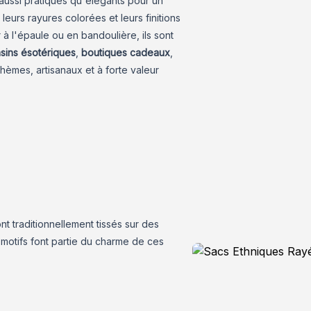
aussi pratiques qu'élégants pour un
 leurs rayures colorées et leurs finitions
à l'épaule ou en bandoulière, ils sont
sins ésotériques
,
boutiques cadeaux
,
èmes, artisanaux et à forte valeur
nt traditionnellement tissés sur des
e motifs font partie du charme de ces