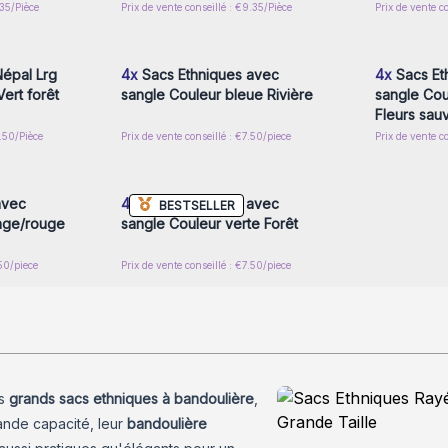
.35/Pièce
Prix de vente conseillé : €9.35/Pièce
Prix de vente c
nscrivez-
Connectez-vous ou inscrivez-
Connecte
x prix de
vous pour accéder aux prix de
vous pou
gros
Népal Lrg
4x
Sacs Ethniques avec
4x
Sacs Et
Vert forêt
sangle Couleur bleue Rivière
sangle Cou
Fleurs sau
2.50/Pièce
Prix de vente conseillé : €7.50/piece
Prix de vente c
nscrivez-
Connectez-vous ou inscrivez-
x prix de
vous pour accéder aux prix de
gros
avec
4x
Sacs Ethniques avec
BESTSELLER
nge/rouge
sangle Couleur verte Forêt
.50/piece
Prix de vente conseillé : €7.50/piece
os
grands sacs ethniques à bandoulière
,
rande capacité, leur
bandoulière