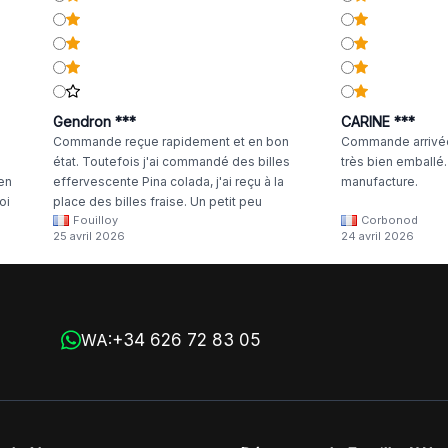
Gendron ***
CARINE ***
Commande reçue rapidement et en bon
Commande arrivée
état. Toutefois j'ai commandé des billes
très bien emballé
 en
effervescente Pina colada, j'ai reçu à la
manufacture.
oi
place des billes fraise. Un petit peu
Fouilloy
Corbonod
la
dommage
25 avril 2026
24 avril 2026
+34 626 72 83 05
WA: