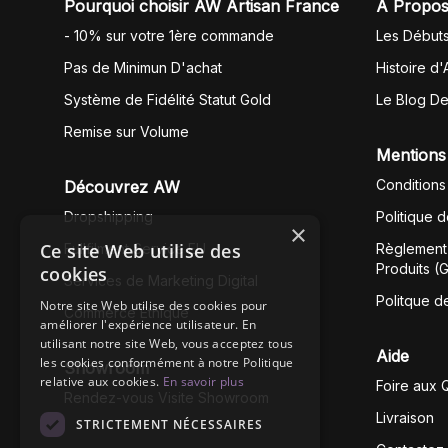
Pourquoi choisir AW Artisan France
À Propos
- 10% sur votre 1ère commande
Les Début
Pas de Minimun D'achat
Histoire d'
Système de Fidélité Statut Gold
Le Blog D
Remise sur Volume
Mentions
Conditions
Découvrez AW
Dropshipping
Politique 
×
Ce site Web utilise des
Fullfilment Service EU
Règlement 
Produits (
cookies
Services de Marketing Digital
Politque d
Notre site Web utilise des cookies pour
Commerce Éthique
améliorer l'expérience utilisateur. En
utilisant notre site Web, vous acceptez tous
Aide
les cookies conformément à notre Politique
Showroom
relative aux cookies.
En savoir plus
Foire aux 
Rendez-vous Visite Showroom
Livraison
STRICTEMENT NÉCESSAIRES