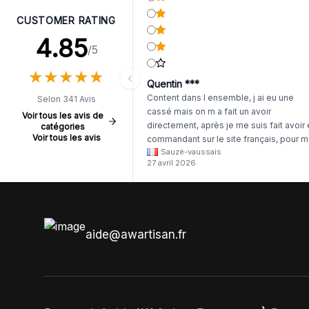
CUSTOMER RATING
4.85
/5
★
★
★
★
★
★
★
★
★
★
Quentin ***
Content dans l ensemble, j ai eu une
Selon 341 Avis
cassé mais on m a fait un avoir
Voir tous les avis de
directement, après je me suis fait avoir
catégories
Voir tous les avis
commandant sur le site français, pour m
Sauzé-vaussais
il était évident que les produits était de 
27 avril 2026
même langue mais raté tout est en
anglais.
aide@awartisan.fr