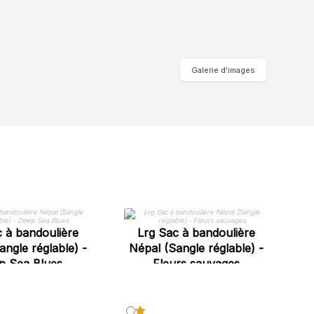
Galerie d’images
 à bandoulière
Lrg Sac à bandoulière
o
angle réglable) -
Népal (Sangle réglable) -
p Sea Blues
Fleurs sauvages