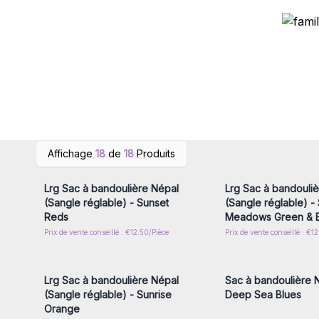
Connectez-vous ou inscrivez-
Connectez-vous ou i
Affichage
18
de
18
Produits
vous pour accéder aux prix de
vous pour accéder au
gros
gros
Lrg Sac à bandoulière Népal
Lrg Sac à bandouli
(Sangle réglable) - Sunset
(Sangle réglable) -
Reds
Meadows Green & 
Prix de vente conseillé : €12.50/Pièce
Prix de vente conseillé : €1
Connectez-vous ou inscrivez-
Connectez-vous ou i
vous pour accéder aux prix de
vous pour accéder au
gros
gros
Lrg Sac à bandoulière Népal
Sac à bandoulière N
(Sangle réglable) - Sunrise
Deep Sea Blues
Orange