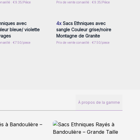
onseillé : €9.35/Pièce
Prix de vente conseillé : €9.35/Pièce
z-vous ou inscrivez-
Connectez-vous ou inscrivez-
r accéder aux prix de
vous pour accéder aux prix de
gros
gros
hniques avec
4x
Sacs Ethniques avec
leur bleue/ violette
sangle Couleur grise/noire
vages
Montagne de Granite
onseillé : €7.50/piece
Prix de vente conseillé : €7.50/piece
À propos de la gamme