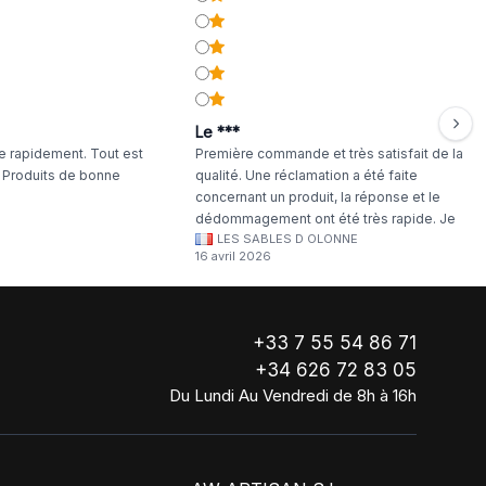
Le ***
 rapidement. Tout est
Première commande et très satisfait de la
. Produits de bonne
qualité. Une réclamation a été faite
concernant un produit, la réponse et le
dédommagement ont été très rapide. Je
LES SABLES D OLONNE
continuerai à commander chez WA Artisan
16 avril 2026
!
+33 7 55 54 86 71
+34 626 72 83 05
Du Lundi Au Vendredi de 8h à 16h