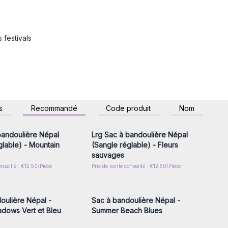
 festivals
z-vous ou inscrivez-
Connectez-vous ou inscrivez-
s
Recommandé
Code produit
Nom
r accéder aux prix de
vous pour accéder aux prix de
gros
gros
bandoulière Népal
Lrg Sac à bandoulière Népal
glable) - Mountain
(Sangle réglable) - Fleurs
sauvages
onseillé : €12.50/Pièce
Prix de vente conseillé : €12.50/Pièce
z-vous ou inscrivez-
Connectez-vous ou inscrivez-
r accéder aux prix de
vous pour accéder aux prix de
gros
gros
oulière Népal -
Sac à bandoulière Népal -
dows Vert et Bleu
Summer Beach Blues