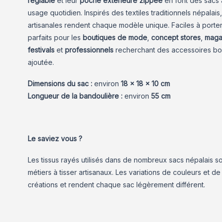
réglable
et leur
poche extérieure zippée
en font des sacs 
usage quotidien. Inspirés des textiles traditionnels népalais,
artisanales rendent chaque modèle unique. Faciles à porter 
parfaits pour les
boutiques de mode
,
concept stores
,
maga
festivals
et
professionnels
recherchant des accessoires boh
ajoutée.
Dimensions du sac :
environ
18 × 18 × 10 cm
Longueur de la bandoulière :
environ
55 cm
Le saviez vous ?
Les tissus rayés utilisés dans de nombreux sacs népalais so
métiers à tisser artisanaux. Les variations de couleurs et d
créations et rendent chaque sac légèrement différent.