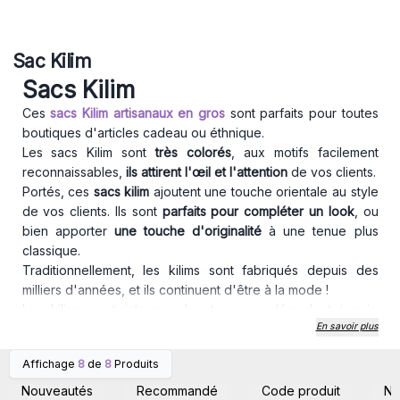
Sac Kilim
Sacs Kilim
Ces
sacs Kilim artisanaux en gros
sont parfaits pour toutes
boutiques d'articles cadeau ou éthnique.
Les sacs Kilim sont
très colorés
, aux motifs facilement
reconnaissables,
ils attirent l'œil et l'attention
de vos clients.
Portés, ces
sacs kilim
ajoutent une touche orientale au style
de vos clients. Ils sont
parfaits pour compléter un look
, ou
bien apporter
une touche d'originalité
à une tenue plus
classique.
Traditionnellement, les kilims sont fabriqués depuis des
milliers d'années, et ils continuent d'être à la mode !
Les kilims sont intemporels et ne se démodent jamais.
En savoir plus
Chaque pochette est munie d'un rabat pour
protéger vos
objets
personnels.
Affichage
8
de
8
Produits
Dimensions : 30x33x55 (environ)
Connectez-vous ou
Connectez-vous ou
inscrivez-vous pour
inscrivez-vous pour
-Fabriqué en Turquie -50% coton, 50% polyester
Nouveautés
Recommandé
Code produit
N
accéder aux prix de gros
accéder aux prix de gros