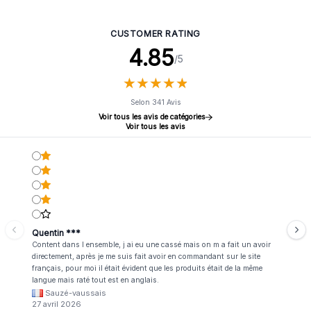
CUSTOMER RATING
4.85
/5
★
★
★
★
★
★
★
★
★
★
Selon 341 Avis
Voir tous les avis de catégories
Voir tous les avis
Quentin ***
Content dans l ensemble, j ai eu une cassé mais on m a fait un avoir
directement, après je me suis fait avoir en commandant sur le site
français, pour moi il était évident que les produits était de la même
langue mais raté tout est en anglais.
Sauzé-vaussais
27 avril 2026