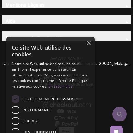
Mentions Légales
Aide
Découvrez la Famille AW
×
Ce site Web utilise des
cookies
AW ARTISAN S.L
Calle Caleta de Vélez Nº 39-41 P.I Santa Teresa 29004, Malaga,
Notre site Web utilise des cookies pour
Espagne
améliorer l'expérience utilisateur. En
utilisant notre site Web, vous acceptez tous
Nº TVA: ESB93657658
les cookies conformément à notre Politique
SIRET- EROI: ESB93657658
relative aux cookies.
En savoir plus
STRICTEMENT NÉCESSAIRES
PERFORMANCE
CIBLAGE
FONCTIONNALITÉ