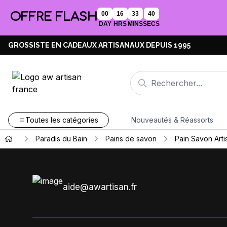
OFFRE FLASH
00
16
33
40
DAY
HRS
MINS
SECS
GROSSISTE EN CADEAUX ARTISANAUX DEPUIS 1995
Toutes les catégories
Nouveautés & Réassorts
Paradis du Bain
Pains de savon
Pain Savon Arti
aide@awartisan.fr