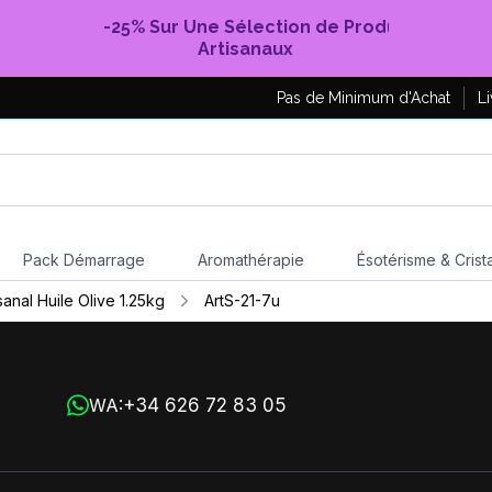
-25% Sur Une Sélection de Produits
Artisanaux
Pas de Minimum d'Achat
Li
Pack Démarrage
Aromathérapie
Ésotérisme & Crist
sanal Huile Olive 1.25kg
ArtS-21-7u
+34 626 72 83 05
WA: