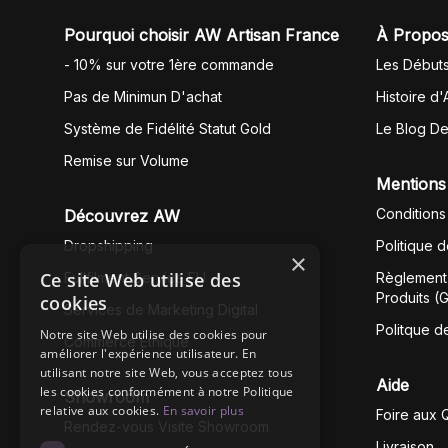
Pourquoi choisir AW Artisan France
À Propos
- 10% sur votre 1ère commande
Les Début
Pas de Minimun D'achat
Histoire d'
Système de Fidélité Statut Gold
Le Blog D
Remise sur Volume
Mentions
Conditions
Découvrez AW
Dropshipping
Politique 
×
Ce site Web utilise des
Fullfilment Service EU
Règlement 
Produits (
cookies
Services de Marketing Digital
Politque d
Notre site Web utilise des cookies pour
Commerce Éthique
améliorer l'expérience utilisateur. En
utilisant notre site Web, vous acceptez tous
Aide
les cookies conformément à notre Politique
Showroom
relative aux cookies.
En savoir plus
Foire aux 
Rendez-vous Visite Showroom
Livraison