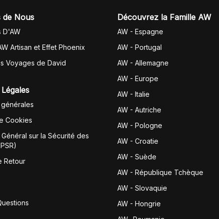
 de Nous
Découvrez la Famille AW
s D'AW
AW - Espagne
AW Artisan et Effet Phoenix
AW -
Portugal
es Voyages de David
AW - Allemagne
AW - Europe
 Légales
AW - Italie
 générales
AW - Autriche
de Cookies
AW - Pologne
Général sur la Sécurité des
AW - Croatie
GPSR)
AW - Suède
e Retour
AW - République Tchèque
AW - Slovaquie
Questions
AW - Hongrie