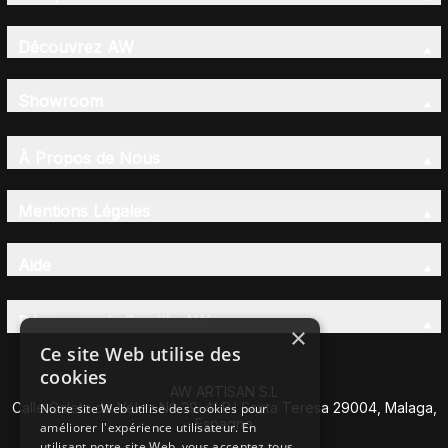
Découvrez AW
Showroom
À Propos de Nous
Mentions Légales
Aide
Découvrez la Famille AW
×
Ce site Web utilise des
cookies
AW ARTISAN S.L
Calle Caleta de Vélez Nº 39-41 P.I Santa Teresa 29004, Malaga,
Notre site Web utilise des cookies pour
Espagne
améliorer l'expérience utilisateur. En
utilisant notre site Web, vous acceptez tous