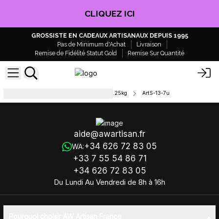
CLIQUEZ ICI
GROSSISTE EN CADEAUX ARTISANAUX DEPUIS 1995
Pas de Minimum d'Achat
Livraison
Remise de Fidélité Statut Gold
Remise Sur Quantité
Pain Savon Artisanal Huile Olive 1.25kg
ArtS-13-7u
aide@awartisan.fr
+34 626 72 83 05
WA:
+33 7 55 54 86 71
+34 626 72 83 05
Du Lundi Au Vendredi de 8h à 16h
Pourquoi choisir AW Artisan France