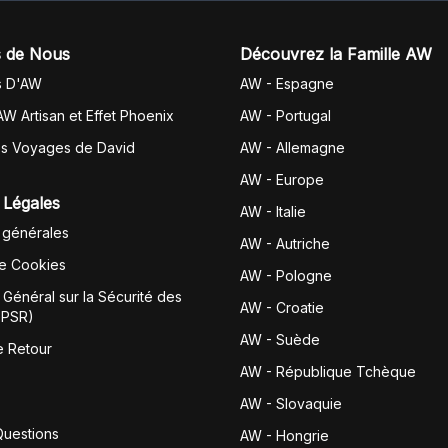
 de Nous
Découvrez la Famille AW
s D'AW
AW - Espagne
AW Artisan et Effet Phoenix
AW -
Portugal
es Voyages de David
AW - Allemagne
AW - Europe
 Légales
AW - Italie
 générales
AW - Autriche
de Cookies
AW - Pologne
Général sur la Sécurité des
AW - Croatie
GPSR)
AW - Suède
e Retour
AW - République Tchèque
AW - Slovaquie
Questions
AW - Hongrie