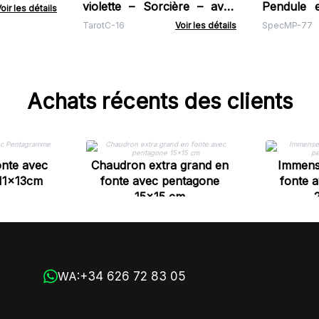
violette – Sorcière – avec
Pendule e
oir les détails
livret
Cristal de
TarotC-16
Voir les détails
SpecMP-77
Achats récents des clients
nte avec
Chaudron extra grand en
Immens
11x13cm
fonte avec pentagone
fonte 
15x15 cm
+34 626 72 83 05
WA: