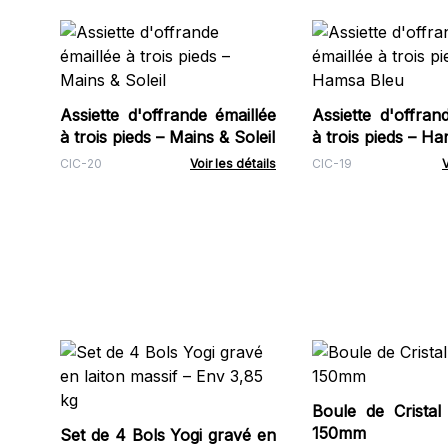
Assiette d'offrande émaillée
Assiette d'offran
à trois pieds – Mains & Soleil
à trois pieds – H
CIC-20
Voir les détails
CIC-19
V
Boule de Cristal
150mm
Set de 4 Bols Yogi gravé en