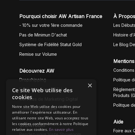
Pourquoi choisir AW Artisan France
À Propos
- 10% sur votre 1ère commande
Les Début
Pas de Minimun D'achat
Histoire d'
Système de Fidélité Statut Gold
Le Blog D
Remise sur Volume
Mentions
Conditions
Découvrez AW
Dropshipping
Politique 
×
Ce site Web utilise des
Fullfilment Service EU
Règlement 
Produits (
cookies
Services de Marketing Digital
Politque d
Notre site Web utilise des cookies pour
Commerce Éthique
améliorer l'expérience utilisateur. En
utilisant notre site Web, vous acceptez tous
Aide
les cookies conformément à notre Politique
Showroom
relative aux cookies.
En savoir plus
Foire aux 
Rendez-vous Visite Showroom