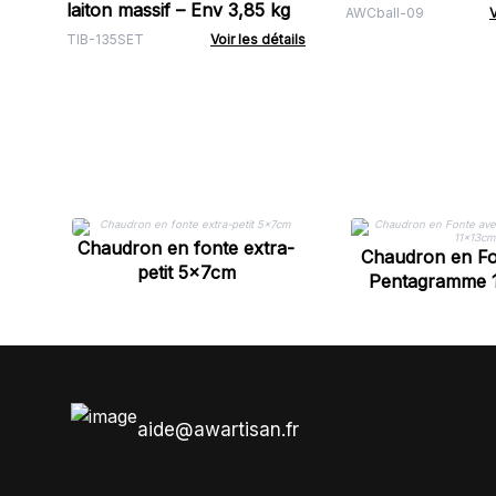
laiton massif – Env 3,85 kg
AWCball-09
V
TIB-135SET
Voir les détails
Chaudron en fonte extra-
Chaudron en Fo
petit 5x7cm
Pentagramme 
aide@awartisan.fr