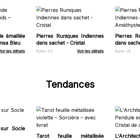
de émaillée
Pierres Runiques Indiennes
Pierres R
amsa Bleu
dans sachet - Cristal
dans sach
oir les détails
Rune-33
Voir les détails
Rune-35
Tendances
 sur Socle
Tarot feuille métallisée
L'Architec