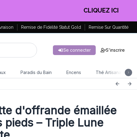
EN PROFITER !
vraison
Remise de Fidélité Statut Gold
Remise Sur Quantité
Se connecter
S'inscrire
aux
Paradis du Bain
Encens
Thé Artisanal
tte d'offrande émaillée
s pieds – Triple Lune
te