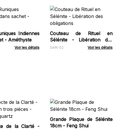
Po
riv
RSp
uniques Indiennes
Couteau de Rituel en
et - Améthyste
Sélénite - Libération des
obligations
Voir les détails
SelK-02
Voir les détails
Le
Pe
Mu
Grande Plaque de Sélénite
Spe
Pie
18cm - Feng Shui
te de la Clarté -