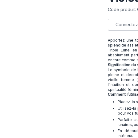
Code produit: 
Connectez-
Apportez une t
splendide assiet
Triple Lune en
absolument parfa
encore comme su
Signification du
Le symbole de la
pleine et décroi
vieille femme 
l’intuition et 
spiritualité fémi
Comment l’utilis
Placez-la s
Utilisez-l
pour vos f
Parfaite a
lunaires, o
En décora
intérieur.