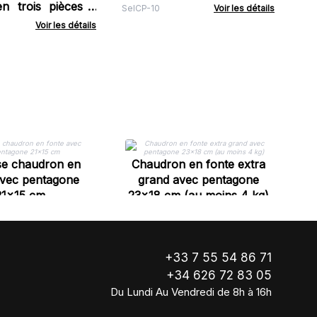
n trois pièces -
SelCP-10
Voir les détails
 quartz
Voir les détails
Bo
f
e chaudron en
Chaudron en fonte extra
avec pentagone
grand avec pentagone
21x15 cm
23x18 cm (au moins 4 kg)
+33 7 55 54 86 71
+34 626 72 83 05
Du Lundi Au Vendredi de 8h à 16h