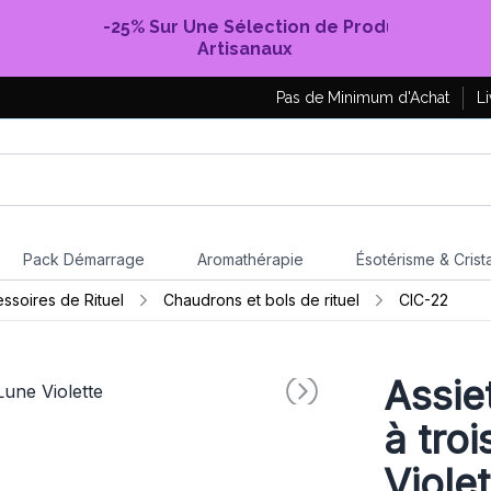
-25% Sur Une Sélection de Produits
Artisanaux
Pas de Minimum d'Achat
Li
Pack Démarrage
Aromathérapie
Ésotérisme & Crist
essoires de Rituel
Chaudrons et bols de rituel
CIC-22
Assie
à troi
Violet