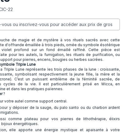
CIC-22
vous ou inscrivez-vous pour accéder aux prix de gros
ouche de magie et de mystère à vos rituels sacrés avec cette
te d'offrande émaillée à trois pieds, ornée du symbole ésotérique
 violet profond sur un fond émaillé raffiné. Cette pièce est
ite pour les autels, la fumigation, les rituels de purification, ou
pport pour pierres, encens, bougies ou herbes sacrées.
 symbole Triple Lune
 Triple Lune représente les trois phases de la lune : croissante,
ssante, symbolisant respectivement la jeune fille, la mère et la
(crone). C’est un puissant emblème de la féminité sacrée, de
des cycles de la vie. Il est particulièrement prisé en Wicca, en
nine et dans les pratiques païennes.
er
?
ur votre autel comme support central.
a pour y déposer de la sauge, du palo santo ou du charbon ardent
umigations.
ussi comme plateau pour vos pierres de lithothérapie, élixirs
u bijoux énergétiques.
tion, elle apporte une énergie mystique et apaisante à votre