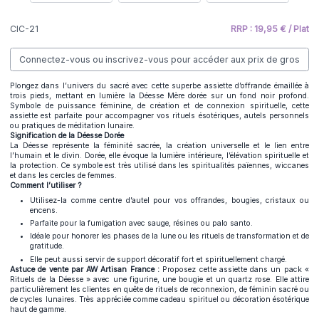
CIC-21
RRP : 19,95 € / Plat
Connectez-vous ou inscrivez-vous pour accéder aux prix de gros
Plongez dans l’univers du sacré avec cette superbe assiette d’offrande émaillée à
trois pieds, mettant en lumière la Déesse Mère dorée sur un fond noir profond.
Symbole de puissance féminine, de création et de connexion spirituelle, cette
assiette est parfaite pour accompagner vos rituels ésotériques, autels personnels
ou pratiques de méditation lunaire.
Signification de la Déesse Dorée
La Déesse représente la féminité sacrée, la création universelle et le lien entre
l’humain et le divin. Dorée, elle évoque la lumière intérieure, l’élévation spirituelle et
la protection. Ce symbole est très utilisé dans les spiritualités païennes, wiccanes
et dans les cercles de femmes.
Comment l’utiliser ?
Utilisez-la comme centre d’autel pour vos offrandes, bougies, cristaux ou
encens.
Parfaite pour la fumigation avec sauge, résines ou palo santo.
Idéale pour honorer les phases de la lune ou les rituels de transformation et de
gratitude.
Elle peut aussi servir de support décoratif fort et spirituellement chargé.
Astuce de vente par AW Artisan France :
Proposez cette assiette dans un pack «
Rituels de la Déesse » avec une figurine, une bougie et un quartz rose. Elle attire
particulièrement les clientes en quête de rituels de reconnexion, de féminin sacré ou
de cycles lunaires. Très appréciée comme cadeau spirituel ou décoration ésotérique
haut de gamme.