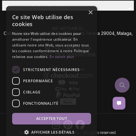
Découvrez la Famille AW
×
Ce site Web utilise des
cookies
AW ARTISAN S.L
Calle Caleta de Vélez Nº 39-41 P.I Santa Teresa 29004, Malaga,
Notre site Web utilise des cookies pour
Espagne
améliorer l'expérience utilisateur. En
utilisant notre site Web, vous acceptez tous
Nº TVA: ESB93657658
les cookies conformément à notre Politique
SIRET- EROI: ESB93657658
relative aux cookies.
En savoir plus
STRICTEMENT NÉCESSAIRES
PERFORMANCE
CIBLAGE
FONCTIONNALITÉ
ACCEPTER TOUT
AFFICHER LES DÉTAILS
Copyright © 2026 AW Artisan S.L,. All rights reserved.