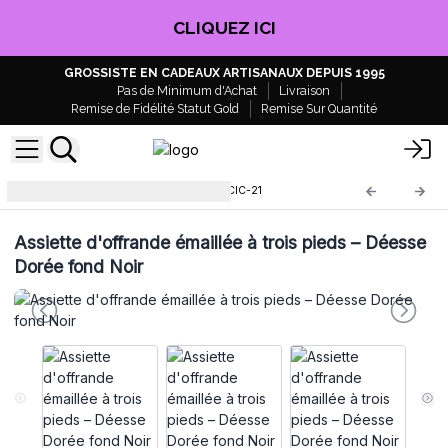
EN PROFITER !
GROSSISTE EN CADEAUX ARTISANAUX DEPUIS 1995
Pas de Minimum d'Achat
Livraison
Remise de Fidélité Statut Gold
Remise Sur Quantité
Chaudrons et bols de rituel
CIC-21
Assiette d'offrande émaillée à trois pieds – Déesse
Dorée fond Noir