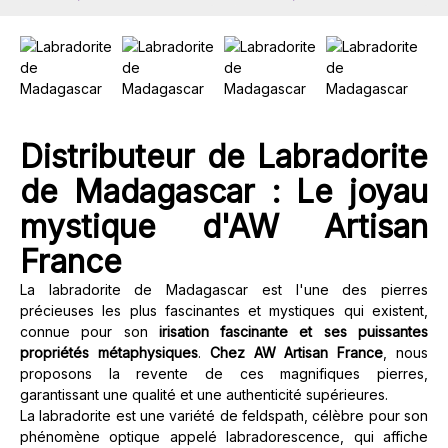
responsable.
Polyvalence :
la labradorite de Madagascar est largement
utilisée dans la création de superbes bijoux tels que des
bagues, des colliers, des bracelets et des boucles
d'oreilles. Leur beauté singulière et leurs propriétés
énergétiques font de ces pièces non seulement des
Distributeur de Labradorite
parures esthétiques, mais aussi des amulettes personnelles
de protection et d'inspiration.
de Madagascar : Le joyau
mystique d'AW Artisan
France
La labradorite de Madagascar est l'une des pierres
précieuses les plus fascinantes et mystiques qui existent,
connue pour son
irisation fascinante et ses puissantes
propriétés métaphysiques
.
Chez AW Artisan France
, nous
proposons la revente de ces magnifiques pierres,
garantissant une qualité et une authenticité supérieures.
La labradorite est une variété de feldspath, célèbre pour son
phénomène optique appelé labradorescence, qui affiche