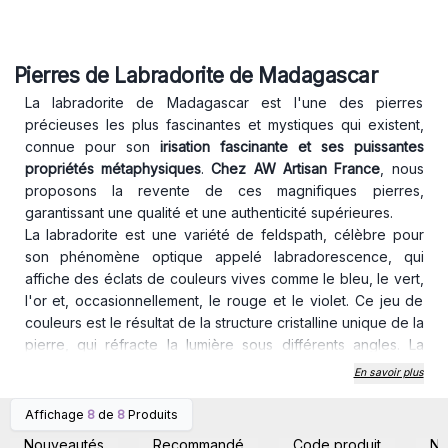
Pierres de Labradorite de Madagascar
La labradorite de Madagascar est l'une des pierres
précieuses les plus fascinantes et mystiques qui existent,
connue pour son
irisation fascinante et ses puissantes
propriétés métaphysiques
.
Chez AW Artisan France
, nous
proposons la revente de ces magnifiques pierres,
garantissant une qualité et une authenticité supérieures.
La labradorite est une variété de feldspath, célèbre pour
son phénomène optique appelé labradorescence, qui
affiche des éclats de couleurs vives comme le bleu, le vert,
l'or et, occasionnellement, le rouge et le violet. Ce jeu de
couleurs est le résultat de la structure cristalline unique de la
pierre, qui réfracte la lumière sous différents angles. La
labradorite est connue comme la
« pierre de transformation
En savoir plus
»
et est très appréciée dans le monde de la
guérison
spirituelle et de la méditation.
Affichage
8
de
8
Produits
Connectez-vous ou
Connectez-vous ou
Améliore la perception psychique et la clairvoyance, aidant
inscrivez-vous pour
inscrivez-vous pour
Nouveautés
Recommandé
Code produit
N