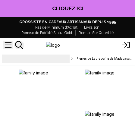
CLIQUEZ ICI
GROSSISTE EN CADEAUX ARTISANAUX DEPUIS 1995
Pas de Minimum d'Achat
Livraison
Remise de Fidélité Statut Gold
Remise Sur Quantité
Cristaux bruts, géodes et
Pierres de Labradorite de Madagascar
pierres