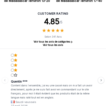
de Madagascar (environ 13-20
de Madagascar (environ 17-40
g, 40-50 mm)
g 35-50 mm)
CUSTOMER RATING
4.85
/5
★
★
★
★
★
★
★
★
★
★
Selon 341 Avis
Voir tous les avis de catégories
Voir tous les avis
Quentin ***
Content dans l ensemble, j ai eu une cassé mais on m a fait un avoir
directement, après je me suis fait avoir en commandant sur le site
français, pour moi il était évident que les produits était de la même
langue mais raté tout est en anglais.
Sauzé-vaussais
27 avril 2026