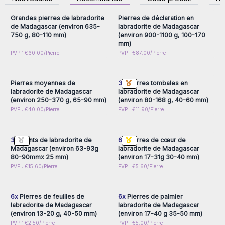
accéder aux prix de gros
accéder aux prix de gros
à accéder à des états de conscience supérieurs. Il inspire
de nouvelles idées et des solutions créatives, étant idéal
Grandes pierres de labradorite
Pierres de déclaration en
pour les artistes et les professionnels en quête d'innovation
de Madagascar (environ 635-
labradorite de Madagascar
750 g, 80-110 mm)
(environ 900-1100 g, 100-170
et aidant à soulager le stress et l'anxiété, favorisant un
mm)
sentiment de calme et d'équilibre intérieur. Il est également
Connectez-vous ou
Connectez-vous ou
PVP : €60.00/Pierre
PVP : €87.00/Pierre
largement utilisé dans la création de superbes bijoux tels
inscrivez-vous pour
inscrivez-vous pour
accéder aux prix de gros
accéder aux prix de gros
que des bagues, des colliers, des bracelets et des boucles
d'oreilles. Leur beauté singulière et leurs propriétés
Pierres moyennes de
3x
Pierres tombales en
énergétiques font de ces pièces non seulement des
labradorite de Madagascar
labradorite de Madagascar
(environ 250-370 g, 65-90 mm)
(environ 80-168 g, 40-60 mm)
parures esthétiques, mais aussi des amulettes personnelles
Connectez-vous ou
Connectez-vous ou
PVP : €40.00/Pierre
PVP : €11.90/Pierre
de protection et d'inspiration.
inscrivez-vous pour
inscrivez-vous pour
accéder aux prix de gros
accéder aux prix de gros
Rejoignez-nous et découvrez comment la magie de la
Labradorite peut transformer votre entreprise et inspirer vos
3x
Points de labradorite de
6x
Pierres de cœur de
clients.
Madagascar (environ 63-93g
labradorite de Madagascar
80-90mmx 25 mm)
(environ 17-31g 30-40 mm)
Qualité garantie :
toutes nos labradorites sont
Connectez-vous ou
Connectez-vous ou
PVP : €15.60/Pierre
PVP : €5.60/Pierre
soigneusement sélectionnées et vérifiées pour garantir que
inscrivez-vous pour
inscrivez-vous pour
accéder aux prix de gros
accéder aux prix de gros
vous recevez uniquement les pierres les plus brillantes et
les plus éclatantes.
6x
Pierres de feuilles de
6x
Pierres de palmier
Durabilité :
nous travaillons avec des fournisseurs qui
labradorite de Madagascar
labradorite de Madagascar
pratiquent une exploitation minière durable et éthique,
(environ 13-20 g, 40-50 mm)
(environ 17-40 g 35-50 mm)
PVP : €2.50/Pierre
garantissant que chaque pierre provient de manière
PVP : €5.00/Pierre