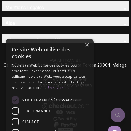
Mentions Légales
Aide
Découvrez la Famille AW
×
Ce site Web utilise des
cookies
AW ARTISAN S.L
Calle Caleta de Vélez Nº 39-41 P.I Santa Teresa 29004, Malaga,
Notre site Web utilise des cookies pour
Espagne
améliorer l'expérience utilisateur. En
utilisant notre site Web, vous acceptez tous
Nº TVA: ESB93657658
les cookies conformément à notre Politique
SIRET- EROI: ESB93657658
relative aux cookies.
En savoir plus
STRICTEMENT NÉCESSAIRES
PERFORMANCE
CIBLAGE