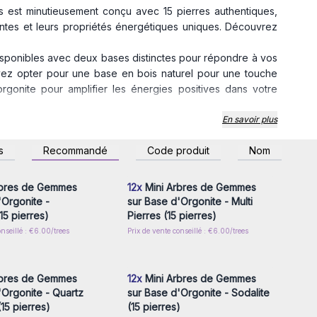
 est minutieusement conçu avec 15 pierres authentiques,
antes et leurs propriétés énergétiques uniques. Découvrez
sponibles avec deux bases distinctes pour répondre à vos
uvez opter pour une base en bois naturel pour une touche
rgonite pour amplifier les énergies positives dans votre
fonction de ses propriétés de guérison et d'équilibrage
En savoir plus
ne ambiance apaisante et harmonieuse dans n'importe quel
z-vous ou inscrivez-
Connectez-vous ou inscrivez-
s
Recommandé
Code produit
Nom
r accéder aux prix de
vous pour accéder aux prix de
gros
gros
, nous offrons des tarifs compétitifs sur nos Minis Arbres à
oposer des produits exceptionnels à vos clients tout en
rbres de Gemmes
12x
Mini Arbres de Gemmes
'Orgonite -
sur Base d'Orgonite - Multi
imples objets de décoration. Ils sont des outils de bien-
15 pierres)
Pierres (15 pierres)
nce spirituelle à n'importe quel espace. Si vous recherchez
onseillé : €6.00/trees
Prix de vente conseillé : €6.00/trees
z-vous ou inscrivez-
Connectez-vous ou inscrivez-
 entreprise, ne cherchez pas plus loin. Commandez dès
r accéder aux prix de
vous pour accéder aux prix de
gros
gros
 gros et offrez à vos clients une expérience harmonieuse,
re boutique en un havre de paix où l'art et la nature se
rbres de Gemmes
12x
Mini Arbres de Gemmes
'Orgonite - Quartz
sur Base d'Orgonite - Sodalite
15 pierres)
(15 pierres)