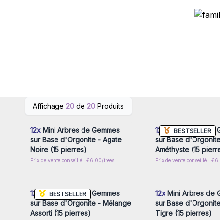
Connectez-vous ou inscrivez-
Connectez-vous ou i
Affichage
20
de
20
Produits
vous pour accéder aux prix de
vous pour accéder au
gros
gros
12x
Mini Arbres de Gemmes
12x
Mini Arbres de
BESTSELLER
sur Base d'Orgonite - Agate
sur Base d'Orgonite
Noire (15 pierres)
Améthyste (15 pierr
Prix de vente conseillé : €6.00/trees
Prix de vente conseillé : €6
Connectez-vous ou inscrivez-
Connectez-vous ou i
vous pour accéder aux prix de
vous pour accéder au
gros
gros
12x
Mini Arbres de Gemmes
12x
Mini Arbres de
BESTSELLER
sur Base d'Orgonite - Mélange
sur Base d'Orgonite
Assorti (15 pierres)
Tigre (15 pierres)