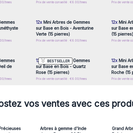
.00/trees
Prix de vente conseillé : €6.00/trees
Prix de vente c
nscrivez-
Connectez-vous ou inscrivez-
Connecte
x prix de
vous pour accéder aux prix de
vous pou
gros
 Gemmes
12x
Mini Arbres de Gemmes
12x
Mini A
Améthyste
sur Base en Bois - Aventurine
sur Base e
Verte (15 pierres)
(15 pierres
.00/trees
Prix de vente conseillé : €6.00/trees
Prix de vente c
nscrivez-
Connectez-vous ou inscrivez-
Connecte
x prix de
vous pour accéder aux prix de
vous pou
gros
 Gemmes
12x
Mini Arbres de Gemmes
12x
Mini A
BESTSELLER
eil de
sur Base en Bois - Quartz
sur Base e
Rose (15 pierres)
Roche (15 
.00/trees
Prix de vente conseillé : €6.00/trees
Prix de vente c
stez vos ventes avec ces prod
 Précieuses
Arbres à gemme d'Inde
Grand Arbr