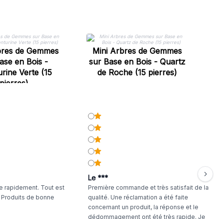
bres de Gemmes
Mini Arbres de Gemmes
Q
ase en Bois -
sur Base en Bois - Quartz
rine Verte (15
de Roche (15 pierres)
pierres)
Le ***
 rapidement. Tout est
Première commande et très satisfait de la
. Produits de bonne
qualité. Une réclamation a été faite
concernant un produit, la réponse et le
dédommagement ont été très rapide. Je