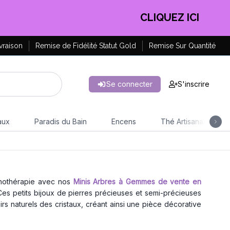
CLIQUEZ ICI
vraison
Remise de Fidélité Statut Gold
Remise Sur Quantité
Se connecter
S'inscrire
aux
Paradis du Bain
Encens
Thé Artisanal
ithothérapie avec nos
Minis Arbres à Gemmes de vente en
Ces petits bijoux de pierres précieuses et semi-précieuses
rs naturels des cristaux, créant ainsi une pièce décorative