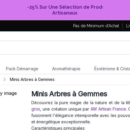
-25% Sur Une Sélection de Produits
Artisanaux
Pas de Minimum d'Achat
Li
Pack Démarrage
Aromathérapie
Ésotérisme & Crist
Minis Arbres à Gemmes
Minis Arbres à Gemmes
Découvrez la pure magie de la nature et de la l
gros
, une création unique par
AW Artisan France
. 
fusionnent l'élégance intemporelle avec les pouvoi
et énergétique exceptionnelle.
Caractéristiques principales: