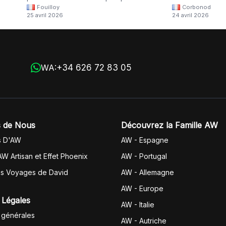
Fouilloy
Corbonod
la
dommage
25 avril 2026
24 avril 2026
+34 626 72 83 05
WA:
 de Nous
Découvrez la Famille AW
s D'AW
AW - Espagne
AW Artisan et Effet Phoenix
AW -
Portugal
es Voyages de David
AW - Allemagne
AW - Europe
 Légales
AW - Italie
 générales
AW - Autriche