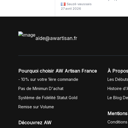
Sauzé-vaussais
il était évident que les produits était de 
27 avril 2026
même langue mais raté tout est en
anglais.
aide@awartisan.fr
Pourquoi choisir AW Artisan France
À Propos
- 10% sur votre 1ère commande
Les Début
Pas de Minimun D'achat
Histoire d'
Système de Fidélité Statut Gold
Le Blog D
Remise sur Volume
Mentions
Conditions
Découvrez AW