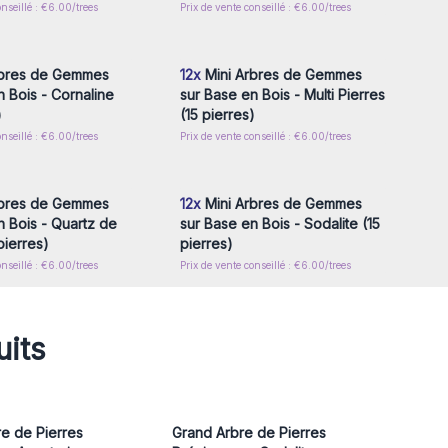
onseillé : €6.00/trees
Prix de vente conseillé : €6.00/trees
z-vous ou inscrivez-
Connectez-vous ou inscrivez-
r accéder aux prix de
vous pour accéder aux prix de
gros
gros
rbres de Gemmes
12x
Mini Arbres de Gemmes
n Bois - Cornaline
sur Base en Bois - Multi Pierres
)
(15 pierres)
onseillé : €6.00/trees
Prix de vente conseillé : €6.00/trees
z-vous ou inscrivez-
Connectez-vous ou inscrivez-
r accéder aux prix de
vous pour accéder aux prix de
gros
gros
rbres de Gemmes
12x
Mini Arbres de Gemmes
n Bois - Quartz de
sur Base en Bois - Sodalite (15
pierres)
pierres)
onseillé : €6.00/trees
Prix de vente conseillé : €6.00/trees
uits
e de Pierres
Grand Arbre de Pierres