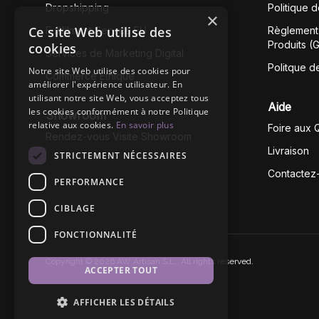
Dropshipping
Politique 
×
Ce site Web utilise des
Fullfilment Service EU
Règlement 
Produits (
cookies
Services de Marketing Digital
Politque d
Notre site Web utilise des cookies pour
Commerce Éthique
améliorer l'expérience utilisateur. En
utilisant notre site Web, vous acceptez tous
Aide
les cookies conformément à notre Politique
Showroom
relative aux cookies.
En savoir plus
Foire aux 
Rendez-vous Visite Showroom
Livraison
STRICTEMENT NÉCESSAIRES
Contactez
PERFORMANCE
CIBLAGE
FONCTIONNALITÉ
Copyright © 2026 AW Artisan S.L,. All rights reserved.
ACCEPTER TOUT
AFFICHER LES DÉTAILS