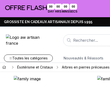
OFFRE FLASH
00
00
00
00
DAY
HRS
MINS
SECS
GROSSISTE EN CADEAUX ARTISANAUX DEPUIS 1995
Toutes les catégories
Nouveautés & Réassorts
Ésotérisme et Cristaux
Arbres en pierres précieuses