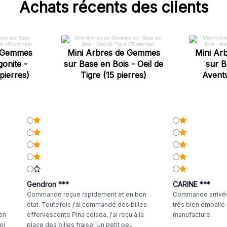
Achats récents des clients
e Gemmes
Mini Arbres de Gemmes
Mini Ar
onite -
sur Base en Bois - Oeil de
sur B
pierres)
Tigre (15 pierres)
Aventu
Gendron ***
CARINE ***
Commande reçue rapidement et en bon
Commande arrivée
état. Toutefois j'ai commandé des billes
très bien emballé
 en
effervescente Pina colada, j'ai reçu à la
manufacture.
oi
place des billes fraise. Un petit peu