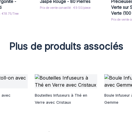
gonite -
Jaspe Rouge - 80 Pierres
Précieuses
i
Verte sur 
Prix de vente conseillé : €9.50/piece
Verte (100
 : €18.75/Tree
Prix de vente c
Plus de produits associés
n avec
Bouteilles Infuseurs à Thé en
Boule Infuseur
Verre avec Cristaux
Gemme