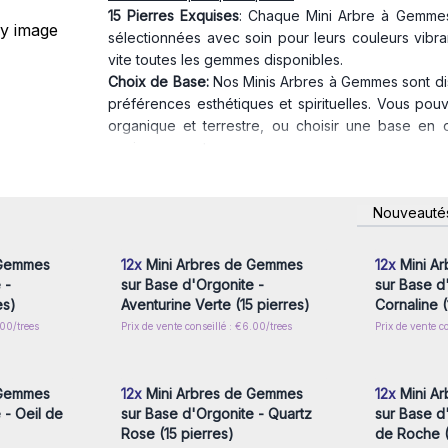
15 Pierres Exquises
: Chaque Mini Arbre à Gemmes
sélectionnées avec soin pour leurs couleurs vibr
vite toutes les gemmes disponibles.
Choix de Base:
Nos Minis Arbres à Gemmes sont di
préférences esthétiques et spirituelles. Vous po
organique et terrestre, ou choisir une base en o
environnement.
Énergie Équilibrée:
Chaque pierre est choisie en 
énergétique. Les arbres à gemmes créent ainsi u
nscrivez-
Connectez-vous ou inscrivez-
Connecte
Nouveauté
espace où ils sont placés.
x prix de
vous pour accéder aux prix de
vous pou
gros
Produits en Gros:
En tant que fournisseur grossiste
Gemmes de vente en gros. Cela vous permet de pr
 Gemmes
12x
Mini Arbres de Gemmes
12x
Mini A
maximisant votre rentabilité.
 -
sur Base d'Orgonite -
sur Base d
Nos Minis Arbres à Gemmes sont bien plus que de s
es)
Aventurine Verte (15 pierres)
Cornaline (
être et de méditation, ajoutant une touche d'éléga
.00/trees
Prix de vente conseillé : €6.00/trees
Prix de vente c
nscrivez-
Connectez-vous ou inscrivez-
Connecte
des produits uniques et de qualité pour votre
x prix de
vous pour accéder aux prix de
vous pou
gros
maintenant nos Minis Arbres à Gemmes de vente en
équilibrée et pleine de beauté. Transformez vot
 Gemmes
12x
Mini Arbres de Gemmes
12x
Mini A
rejoignent pour le bien-être de tous.
 - Oeil de
sur Base d'Orgonite - Quartz
sur Base d
Rose (15 pierres)
de Roche (