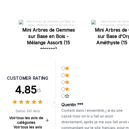
Mini Arbres de Gemmes
Mini Arbres d
sur Base en Bois -
sur Base d'Org
Mélange Assorti (15
Améthyste (15 
pierres)
CUSTOMER RATING
4.85
/5
★
★
★
★
★
★
★
★
★
★
Quentin ***
Content dans l ensemble, j ai eu une
Selon 341 Avis
cassé mais on m a fait un avoir
Voir tous les avis de
directement, après je me suis fait avoir
catégories
Voir tous les avis
commandant sur le site français, pour m