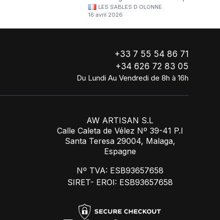
LES SABLES D OLONNE
continuerai à commander chez WA Artisan
16 avril 2026
!
+33 7 55 54 86 71
+34 626 72 83 05
Du Lundi Au Vendredi de 8h à 16h
AW ARTISAN S.L
Calle Caleta de Vélez Nº 39-41 P.I
Santa Teresa 29004, Malaga,
Espagne
Nº TVA: ESB93657658
SIRET- EROI: ESB93657658