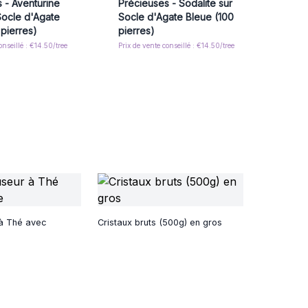
 - Aventurine
Précieuses - Sodalite sur
Socle d'Agate
Socle d'Agate Bleue (100
 pierres)
pierres)
onseillé : €14.50/tree
Prix de vente conseillé : €14.50/tree
 à Thé avec
Cristaux bruts (500g) en gros