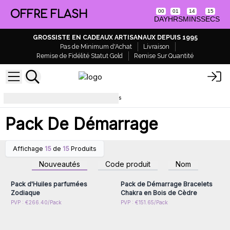
OFFRE FLASH
00
01
14
14
DAY
HRS
MINS
SECS
GROSSISTE EN CADEAUX ARTISANAUX DEPUIS 1995
Pas de Minimum d'Achat
Livraison
Remise de Fidélité Statut Gold
Remise Sur Quantité
Entrées avec mobilier et présentoirs
Pack De Démarrage
Affichage
15
de
15
Produits
Connectez-vous ou
Connectez-vous ou
inscrivez-vous pour
inscrivez-vous pour
Nouveautés
Code produit
Nom
accéder aux prix de gros
accéder aux prix de gros
Pack d'Huiles parfumées
Pack de Démarrage Bracelets
Zodiaque
Chakra en Bois de Cèdre
Connectez-vous ou
Connectez-vous ou
PVP : €266.40/Pack
PVP : €151.65/Pack
inscrivez-vous pour
inscrivez-vous pour
accéder aux prix de gros
accéder aux prix de gros