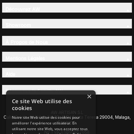
Découvrez AW
Showroom
À Propos de Nous
Mentions Légales
Aide
Découvrez la Famille AW
×
Ce site Web utilise des
cookies
AW ARTISAN S.L
Calle Caleta de Vélez Nº 39-41 P.I Santa Teresa 29004, Malaga,
Notre site Web utilise des cookies pour
Espagne
améliorer l'expérience utilisateur. En
utilisant notre site Web, vous acceptez tous
Nº TVA: ESB93657658