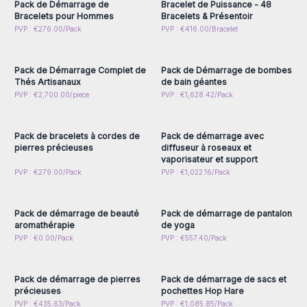
Pack de Démarrage de
Bracelet de Puissance - 48
Bracelets pour Hommes
Bracelets & Présentoir
Connectez-vous ou
Connectez-vous ou
PVP : €276.00/Pack
PVP : €416.00/Bracelet
inscrivez-vous pour
inscrivez-vous pour
accéder aux prix de gros
accéder aux prix de gros
Pack de Démarrage Complet de
Pack de Démarrage de bombes
Thés Artisanaux
de bain géantes
Connectez-vous ou
Connectez-vous ou
PVP : €2,700.00/piece
PVP : €1,628.42/Pack
inscrivez-vous pour
inscrivez-vous pour
accéder aux prix de gros
accéder aux prix de gros
Pack de bracelets à cordes de
Pack de démarrage avec
pierres précieuses
diffuseur à roseaux et
vaporisateur et support
Connectez-vous ou
Connectez-vous ou
PVP : €279.00/Pack
PVP : €1,022.16/Pack
inscrivez-vous pour
inscrivez-vous pour
accéder aux prix de gros
accéder aux prix de gros
Pack de démarrage de beauté
Pack de démarrage de pantalon
aromathérapie
de yoga
Connectez-vous ou
Connectez-vous ou
PVP : €0.00/Pack
PVP : €557.40/Pack
inscrivez-vous pour
inscrivez-vous pour
accéder aux prix de gros
accéder aux prix de gros
Pack de démarrage de pierres
Pack de démarrage de sacs et
précieuses
pochettes Hop Hare
Connectez-vous ou
Connectez-vous ou
PVP : €435.63/Pack
PVP : €1,085.85/Pack