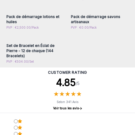
inscrivez-vous pour
inscrivez-vous pour
accéder aux prix de gros
accéder aux prix de gros
Pack de démarrage lotions et
Pack de démarrage savons
huiles
artisanaux
Connectez-vous ou
PVP : €2,500.00/Pack
PVP : €0.00/Pack
inscrivez-vous pour
accéder aux prix de gros
Set de Bracelet en Éclat de
Pierre - 12 de chaque (144
Bracelets)
PVP : €504.00/Set
CUSTOMER RATING
4.85
/5
★
★
★
★
★
★
★
★
★
★
Selon 341 Avis
Voir tous les avis