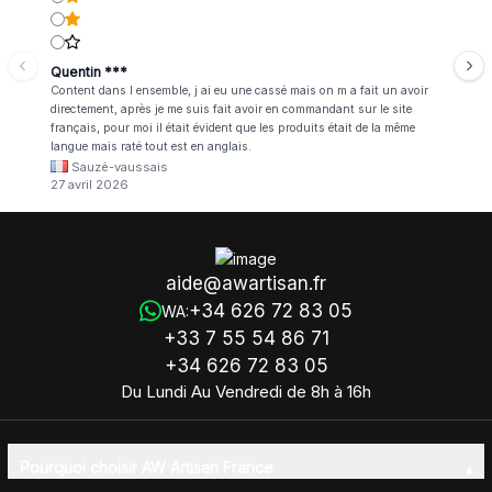
Quentin ***
Content dans l ensemble, j ai eu une cassé mais on m a fait un avoir
directement, après je me suis fait avoir en commandant sur le site
français, pour moi il était évident que les produits était de la même
langue mais raté tout est en anglais.
Sauzé-vaussais
27 avril 2026
aide@awartisan.fr
+34 626 72 83 05
WA:
+33 7 55 54 86 71
+34 626 72 83 05
Du Lundi Au Vendredi de 8h à 16h
Pourquoi choisir AW Artisan France