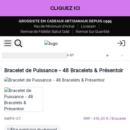
CLIQUEZ ICI
GROSSISTE EN CADEAUX ARTISANAUX DEPUIS 1995
Pas de Minimum d'Achat
Livraison
Remise de Fidélité Statut Gold
Remise Sur Quantité
Bracelets de Puissance
AWPS-ST
Bracelet de Puissance - 48 Bracelets & Présentoir
AWPS-ST
RRP : 416,00 € / Bracelet
Être averti lors du réassort