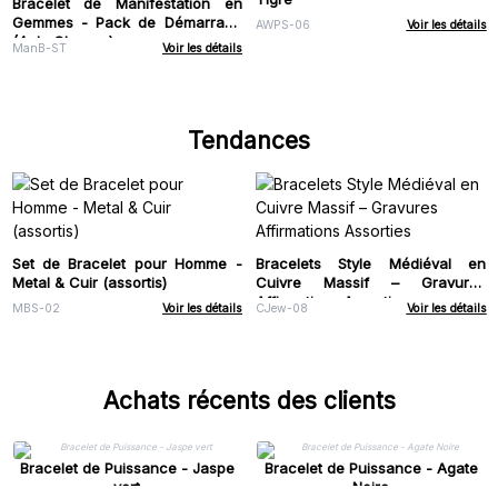
Bracelet de Manifestation en
Gemmes - Pack de Démarrage
AWPS-06
Voir les détails
(4 de Chaque)
ManB-ST
Voir les détails
Tendances
Set de Bracelet pour Homme -
Bracelets Style Médiéval en
Metal & Cuir (assortis)
Cuivre Massif – Gravures
Affirmations Assorties
MBS-02
Voir les détails
CJew-08
Voir les détails
Achats récents des clients
Bracelet de Puissance - Jaspe
Bracelet de Puissance - Agate
vert
Noire