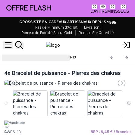
OFFRE FLASH
00
00
00
00
DAY
HRS
MINS
SECS
GROSSISTE EN CADEAUX ARTISANAUX DEPUIS 1995
Pas de Minimum d'Achat
Livraison
Remise de Fidélité Statut Gold
Remise Sur Quantité
Bracelets de Puissance
AWPS-13
4x
Bracelet de puissance - Pierres des chakras
Handmade
AWPS-13
RRP : 6,45 € / Bracelet