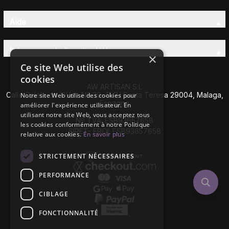
Aide
Découvrez la Famille AW
×
Ce site Web utilise des
cookies
AW ARTISAN S.L
Calle Caleta de Vélez Nº 39-41 P.I Santa Teresa 29004, Malaga,
Notre site Web utilise des cookies pour
Espagne
améliorer l'expérience utilisateur. En
utilisant notre site Web, vous acceptez tous
Nº TVA: ESB93657658
les cookies conformément à notre Politique
SIRET- EROI: ESB93657658
relative aux cookies.
En savoir plus
STRICTEMENT NÉCESSAIRES
PERFORMANCE
CIBLAGE
FONCTIONNALITÉ