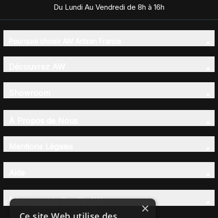
Du Lundi Au Vendredi de 8h à 16h
Pourquoi choisir AW Artisan France
Découvrez AW
Showroom
À Propos de Nous
Mentions Légales
Aide
Découvrez la Famille AW
×
Ce site Web utilise des