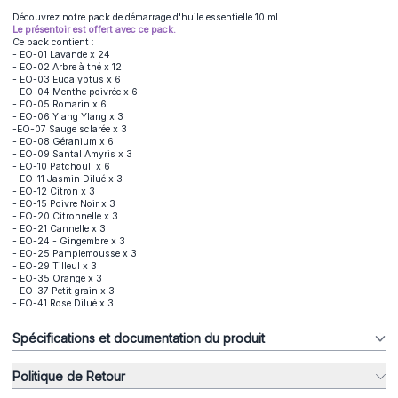
Découvrez notre pack de démarrage d'huile essentielle 10 ml.
Le présentoir est offert avec ce pack.
Ce pack contient :
- EO-01 Lavande x 24
- EO-02 Arbre à thé x 12
- EO-03 Eucalyptus x 6
- EO-04 Menthe poivrée x 6
- EO-05 Romarin x 6
- EO-06 Ylang Ylang x 3
-EO-07 Sauge sclarée x 3
- EO-08 Géranium x 6
- EO-09 Santal Amyris x 3
- EO-10 Patchouli x 6
- EO-11 Jasmin Dilué x 3
- EO-12 Citron x 3
- EO-15 Poivre Noir x 3
- EO-20 Citronnelle x 3
- EO-21 Cannelle x 3
- EO-24 - Gingembre x 3
- EO-25 Pamplemousse x 3
- EO-29 Tilleul x 3
- EO-35 Orange x 3
- EO-37 Petit grain x 3
- EO-41 Rose Dilué x 3
Spécifications et documentation du produit
Politique de Retour