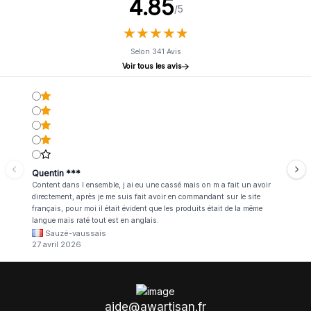
4.85
/5
★
★
★
★
★
★
★
★
★
★
Selon 341 Avis
Voir tous les avis
Quentin ***
Content dans l ensemble, j ai eu une cassé mais on m a fait un avoir
directement, après je me suis fait avoir en commandant sur le site
français, pour moi il était évident que les produits était de la même
langue mais raté tout est en anglais.
Sauzé-vaussais
27 avril 2026
aide@awartisan.fr