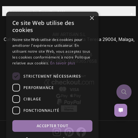
Découvrez la Famille AW
×
Ce site Web utilise des
cookies
AW ARTISAN S.L
Calle Caleta de Vélez Nº 39-41 P.I Santa Teresa 29004, Malaga,
Notre site Web utilise des cookies pour
Espagne
améliorer l'expérience utilisateur. En
utilisant notre site Web, vous acceptez tous
Nº TVA: ESB93657658
les cookies conformément à notre Politique
SIRET- EROI: ESB93657658
relative aux cookies.
En savoir plus
STRICTEMENT NÉCESSAIRES
PERFORMANCE
CIBLAGE
FONCTIONNALITÉ
ACCEPTER TOUT