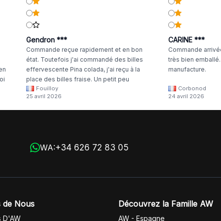
Gendron ***
CARINE ***
Commande reçue rapidement et en bon
Commande arrivée
état. Toutefois j'ai commandé des billes
très bien emballé
 en
effervescente Pina colada, j'ai reçu à la
manufacture.
oi
place des billes fraise. Un petit peu
Fouilloy
Corbonod
la
dommage
25 avril 2026
24 avril 2026
+34 626 72 83 05
WA:
 de Nous
Découvrez la Famille AW
s D'AW
AW - Espagne