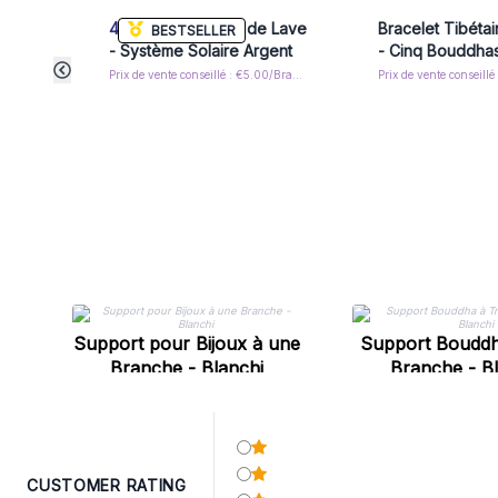
4x
Bracelet Pierre de Lave
Bracelet Tibétai
BESTSELLER
- Système Solaire Argent
- Cinq Bouddha
Prix de vente conseillé : €5.00/Bracelet
Prix de vente conseillé
Support pour Bijoux à une
Support Bouddh
Branche - Blanchi
Branche - B
CUSTOMER RATING