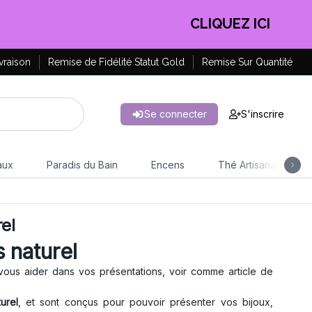
CLIQUEZ ICI
vraison
Remise de Fidélité Statut Gold
Remise Sur Quantité
Se connecter
S'inscrire
aux
Paradis du Bain
Encens
Thé Artisanal
el
s naturel
vous aider dans vos présentations, voir comme article de
urel
, et sont conçus pour pouvoir présenter vos bijoux,