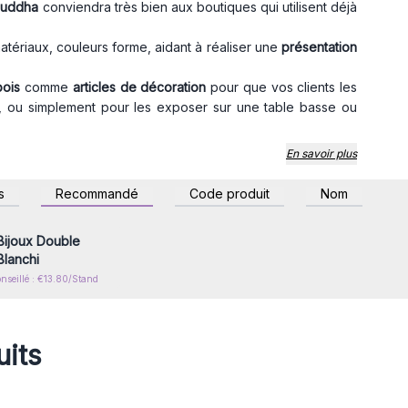
bouddha
conviendra très bien aux boutiques qui utilisent déjà
atériaux, couleurs forme, aidant à réaliser une
présentation
bois
comme
articles de décoration
pour que vos clients les
ux, ou simplement pour les exposer sur une table basse ou
 naturels et artisanaux, ils sont donc uniques et peuvent
En savoir plus
t à leur mode de production.
z-vous ou inscrivez-
s
Recommandé
Code produit
Nom
r accéder aux prix de
gros
Bijoux Double
Blanchi
onseillé : €13.80/Stand
uits