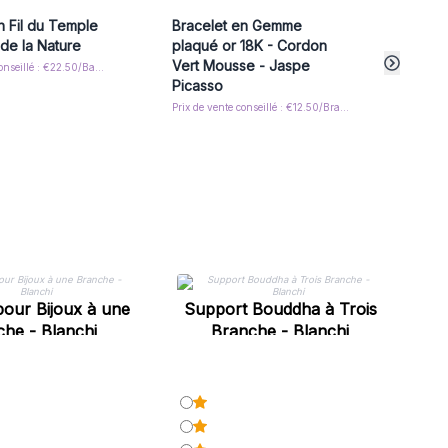
n Fil du Temple
Bracelet en Gemme
3x
Br
 de la Nature
plaqué or 18K - Cordon
Gemm
Vert Mousse - Jaspe
Prix de vente conseillé : €22.50/Bangle
Prix de
Picasso
Prix de vente conseillé : €12.50/Bracelet
our Bijoux à une
Support Bouddha à Trois
S
he - Blanchi
Branche - Blanchi