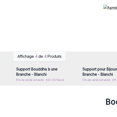
Connectez-vous ou inscrivez-
Connectez-vous ou i
Affichage
4
de
4
Produits
vous pour accéder aux prix de
vous pour accéder au
gros
gros
Support Bouddha à une
Support pour Bijoux
Branche - Blanchi
Branche - Blanchi
Prix de vente conseillé : €25.00/Stand
Prix de vente conseillé : €1
Boo