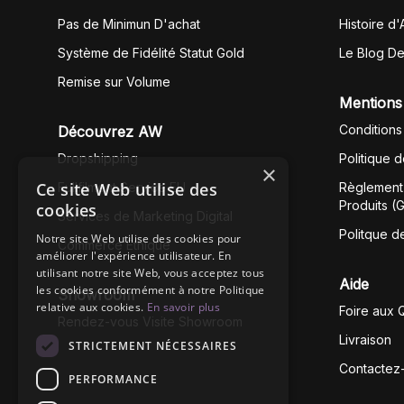
Pas de Minimun D'achat
Histoire d'
Système de Fidélité Statut Gold
Le Blog D
Remise sur Volume
Mentions
Conditions
Découvrez AW
Dropshipping
Politique 
×
Ce site Web utilise des
Fullfilment Service EU
Règlement 
Produits (
cookies
Services de Marketing Digital
Politque d
Notre site Web utilise des cookies pour
Commerce Éthique
améliorer l'expérience utilisateur. En
utilisant notre site Web, vous acceptez tous
Aide
les cookies conformément à notre Politique
Showroom
relative aux cookies.
En savoir plus
Foire aux 
Rendez-vous Visite Showroom
Livraison
STRICTEMENT NÉCESSAIRES
Contactez
PERFORMANCE