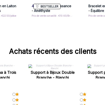
n en Laiton
4x
Bracelet de Puissance
Bracelet e
BESTSELLER
s
- Améthyste
- Équilibre
 : €22.50/pièce
Prix de vente conseillé : €10.60/Bracelet
Achats récents des clients
a à Trois
Support à Bijoux Double
Support p
lanchi
Branche - Blanchi
Branc