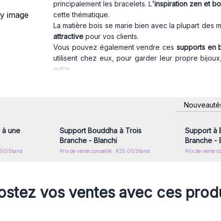
principalement les bracelets. L
'inspiration zen et 
cette thématique.
La matière bois se marie bien avec la plupart des m
attractive
pour vos clients.
Vous pouvez également vendre ces
supports en 
utilisent chez eux, pour garder leur propre bijo
autre.
Merci de noter que ces articles sont entièrement
comporter des petites imperfections dues au bois e
nscrivez-
Connectez-vous ou inscrivez-
Connecte
Nouveauté
x prix de
vous pour accéder aux prix de
vous pou
gros
 à une
Support Bouddha à Trois
Support à 
Branche - Blanchi
Branche - 
1.50/Stand
Prix de vente conseillé : €25.00/Stand
Prix de vente c
stez vos ventes avec ces prod