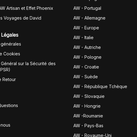
AW Artisan et Effet Phoenix
AW -
Portugal
es Voyages de David
AW - Allemagne
AW - Europe
 Légales
AW - Italie
 générales
AW - Autriche
de Cookies
AW - Pologne
Général sur la Sécurité des
AW - Croatie
GPSR)
AW - Suède
e Retour
AW - République Tchèque
AW - Slovaquie
Questions
AW - Hongrie
AW -Roumanie
-nous
AW - Pays-Bas
AW - Royaume-Uni