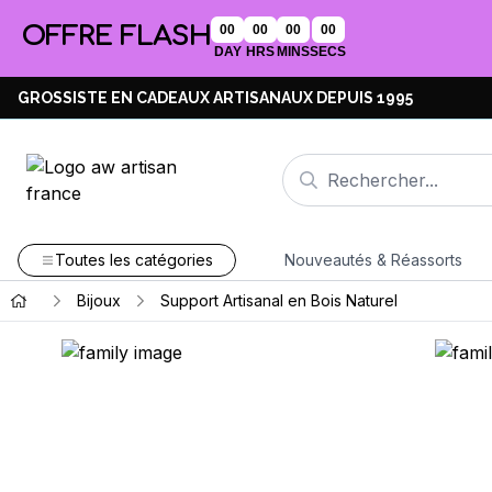
OFFRE FLASH
00
00
00
00
DAY
HRS
MINS
SECS
GROSSISTE EN CADEAUX ARTISANAUX DEPUIS 1995
Toutes les catégories
Nouveautés & Réassorts
Bijoux
Support Artisanal en Bois Naturel