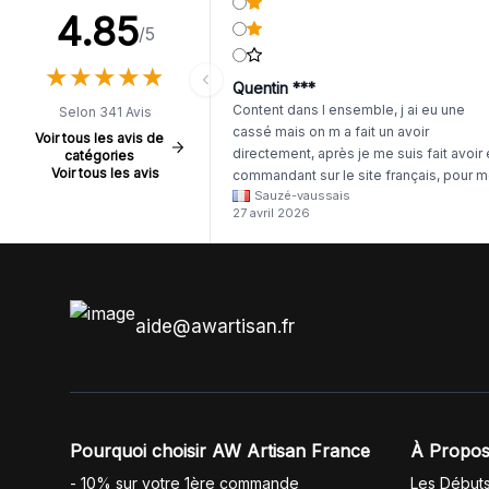
4.85
/5
★
★
★
★
★
★
★
★
★
★
Quentin ***
Content dans l ensemble, j ai eu une
Selon 341 Avis
cassé mais on m a fait un avoir
Voir tous les avis de
directement, après je me suis fait avoir
catégories
Voir tous les avis
commandant sur le site français, pour m
Sauzé-vaussais
il était évident que les produits était de 
27 avril 2026
même langue mais raté tout est en
anglais.
aide@awartisan.fr
Pourquoi choisir AW Artisan France
À Propos
- 10% sur votre 1ère commande
Les Début