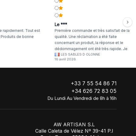
Le ***
 rapidement. Tout est
Première commande et très satisfait de la
. Produits de bonne
qualité. Une réclamation a été faite
concernant un produit, la réponse et le
dédommagement ont été très rapide. Je
LES SABLES D OLONNE
continuerai à commander chez WA Artisan
16 avril 2026
!
+33 7 55 54 86 71
+34 626 72 83 05
Du Lundi Au Vendredi de 8h à 16h
AW ARTISAN S.L
Calle Caleta de Vélez Nº 39-41 P.I