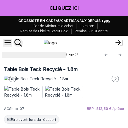
CLIQUEZ ICI
GROSSISTE EN CADEAUX ARTISANAUX DEPUIS 1995
Pas de Minimum d'Achat
Livraison
Remise de Fidélité Statut Gold
Remise Sur Quantité
Meubles en Bois Recyclé
ACShop-07
Table Bois Teck Recyclé - 1.8m
ACShop-07
RRP : 812,50 € / pièce
Être averti lors du réassort