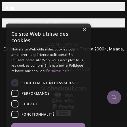
Aide
Découvrez la Famille AW
×
Ce site Web utilise des
cookies
AW ARTISAN S.L
Calle Caleta de Vélez Nº 39-41 P.I Santa Teresa 29004, Malaga,
Notre site Web utilise des cookies pour
Espagne
améliorer l'expérience utilisateur. En
utilisant notre site Web, vous acceptez tous
Nº TVA: ESB93657658
les cookies conformément à notre Politique
SIRET- EROI: ESB93657658
relative aux cookies.
En savoir plus
STRICTEMENT NÉCESSAIRES
PERFORMANCE
CIBLAGE
FONCTIONNALITÉ