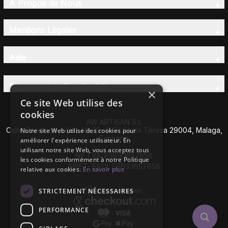
À Propos de Nous
Mentions Légales
Aide
Découvrez la Famille AW
×
Ce site Web utilise des
cookies
AW ARTISAN S.L
Calle Caleta de Vélez Nº 39-41 P.I Santa Teresa 29004, Malaga,
Notre site Web utilise des cookies pour
Espagne
améliorer l'expérience utilisateur. En
utilisant notre site Web, vous acceptez tous
Nº TVA: ESB93657658
les cookies conformément à notre Politique
SIRET- EROI: ESB93657658
relative aux cookies.
En savoir plus
STRICTEMENT NÉCESSAIRES
PERFORMANCE