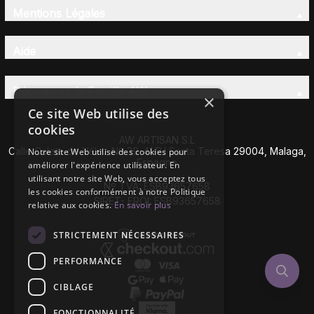
Mentions Légales
Aide
Découvrez la Famille AW
×
Ce site Web utilise des
cookies
AW ARTISAN S.L
Calle Caleta de Vélez Nº 39-41 P.I Santa Teresa 29004, Malaga,
Notre site Web utilise des cookies pour
Espagne
améliorer l'expérience utilisateur. En
utilisant notre site Web, vous acceptez tous
Nº TVA: ESB93657658
les cookies conformément à notre Politique
SIRET- EROI: ESB93657658
relative aux cookies.
En savoir plus
STRICTEMENT NÉCESSAIRES
PERFORMANCE
CIBLAGE
FONCTIONNALITÉ