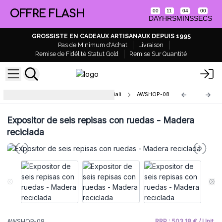
OFFRE FLASH
00
11
03
59
DAY
HRS
MINS
SECS
GROSSISTE EN CADEAUX ARTISANAUX DEPUIS 1995
Pas de Minimum d'Achat
Livraison
Remise de Fidélité Statut Gold
Remise Sur Quantité
Muebles de madera reciclados de Bali
AWSHOP-08
Expositor de seis repisas con ruedas - Madera
reciclada
AWSHOP-08
RRP : 503,18 € / Unit.