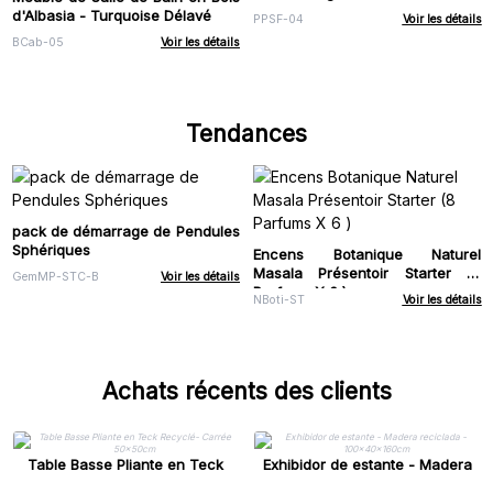
d'Albasia - Turquoise Délavé
PPSF-04
Voir les détails
BCab-05
Voir les détails
Tendances
pack de démarrage de Pendules
Sphériques
Encens Botanique Naturel
Masala Présentoir Starter (8
GemMP-STC-B
Voir les détails
Parfums X 6 )
NBoti-ST
Voir les détails
Achats récents des clients
Table Basse Pliante en Teck
Exhibidor de estante - Madera
Recyclé- Carrée 50x50cm
reciclada - 100x40x160cm