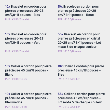
10x
Bracelet en cordon pour
10x
Bracelet en cordon pour
pierres précieuses 20-28
pierres précieuses 20-28
cm/7,8-11 pouces - Bleu
cm/7,8-11 pouces - Rose
Connectez-vous ou
Connectez-vous ou
PVP : €1.50/Bracelet
PVP : €1.50/Bracelet
inscrivez-vous pour
inscrivez-vous pour
accéder aux prix de gros
accéder aux prix de gros
10x
Bracelet en cordon pour
55x
Bracelet en cordon pour
pierres précieuses 20-28
pierres précieuses en cristal
cm/7,8-11 pouces - Vert
20-28 cm/7,8-11 pouces - Lot
mixte 5 de chaque couleur
Connectez-vous ou
Connectez-vous ou
PVP : €1.50/Bracelet
PVP : €1.50/Bracelet
inscrivez-vous pour
inscrivez-vous pour
accéder aux prix de gros
accéder aux prix de gros
10x
Collier à cordon pour pierre
10x
Collier à cordon pour pierre
précieuse 45 cm/18 pouces -
précieuse 45 cm/18 pouces -
Blanc
Bleu
Connectez-vous ou
Connectez-vous ou
PVP : €1.30/Collier
PVP : €1.30/Collier
inscrivez-vous pour
inscrivez-vous pour
accéder aux prix de gros
accéder aux prix de gros
10x
Collier à cordon pour pierre
55x
Collier à cordon pour pierre
précieuse 45 cm/18 pouces -
précieuse 45 cm/18 pouces -
Bleu marine
Lot mixte 5 de chaque couleur
Connectez-vous ou
Connectez-vous ou
PVP : €1.30/Collier
PVP : €1.30/Collier