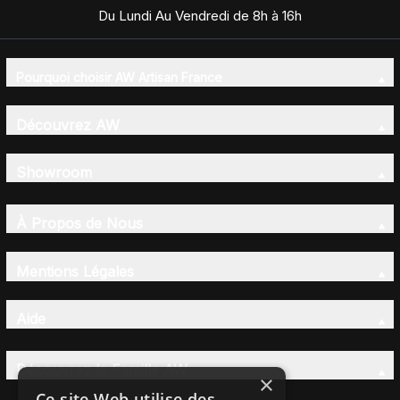
Du Lundi Au Vendredi de 8h à 16h
Pourquoi choisir AW Artisan France
Découvrez AW
Showroom
À Propos de Nous
Mentions Légales
Aide
Découvrez la Famille AW
×
Ce site Web utilise des