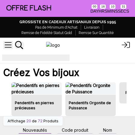
OFFRE FLASH
00
16
10
31
DAY
HRS
MINS
SECS
GROSSISTE EN CADEAUX ARTISANAUX DEPUIS 1995
Pas de Minimum d'Achat
Livraison
Remise de Fidélité Statut Gold
Remise Sur Quantité
Créez vos propres bijoux
Créez Vos bijoux
Pende
Pendentifs en pierres
Pendentifs Orgonite de
précieuses
Puissance
Affichage
20
de
72
Produits
Connectez-vous ou
Connectez-vous ou
inscrivez-vous pour
inscrivez-vous pour
Nouveautés
Code produit
Nom
accéder aux prix de gros
accéder aux prix de gros