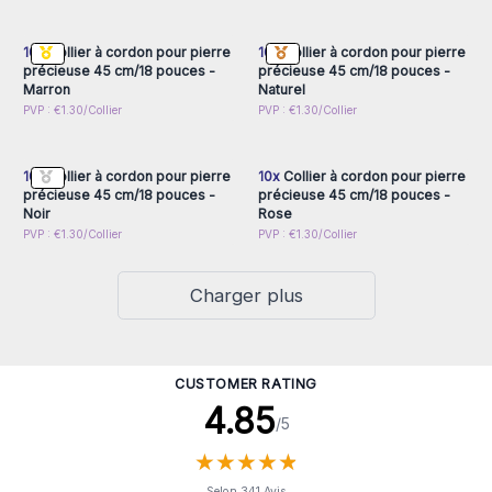
inscrivez-vous pour
inscrivez-vous pour
accéder aux prix de gros
accéder aux prix de gros
10x
Collier à cordon pour pierre
10x
Collier à cordon pour pierre
précieuse 45 cm/18 pouces -
précieuse 45 cm/18 pouces -
Marron
Naturel
Connectez-vous ou
Connectez-vous ou
PVP : €1.30/Collier
PVP : €1.30/Collier
inscrivez-vous pour
inscrivez-vous pour
accéder aux prix de gros
accéder aux prix de gros
10x
Collier à cordon pour pierre
10x
Collier à cordon pour pierre
précieuse 45 cm/18 pouces -
précieuse 45 cm/18 pouces -
Noir
Rose
PVP : €1.30/Collier
PVP : €1.30/Collier
Charger plus
CUSTOMER RATING
4.85
/5
★
★
★
★
★
★
★
★
★
★
Selon 341 Avis