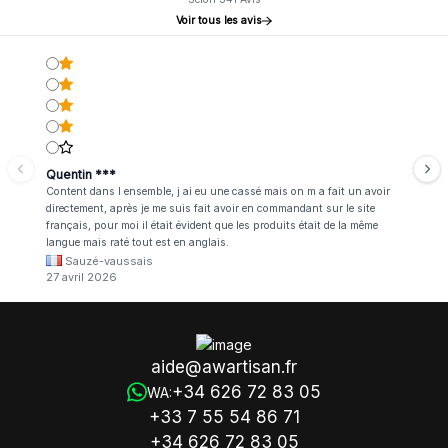
Voir tous les avis
Quentin ***
Content dans l ensemble, j ai eu une cassé mais on m a fait un avoir
directement, après je me suis fait avoir en commandant sur le site
français, pour moi il était évident que les produits était de la même
langue mais raté tout est en anglais.
Sauzé-vaussais
27 avril 2026
aide@awartisan.fr
+34 626 72 83 05
WA:
+33 7 55 54 86 71
+34 626 72 83 05