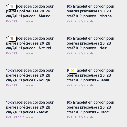
10x
Bracelet en cordon pour
10x
Bracelet en cordon pour
pierres précieuses 20-28
pierres précieuses 20-28
cm/7,8-11 pouces - Marine
cm/7,8-11 pouces - Marron
Connectez-vous ou
Connectez-vous ou
PVP : €1.50/Bracelet
PVP : €1.50/Bracelet
inscrivez-vous pour
inscrivez-vous pour
accéder aux prix de gros
accéder aux prix de gros
10x
Bracelet en cordon pour
10x
Bracelet en cordon pour
pierres précieuses 20-28
pierres précieuses 20-28
cm/7,8-11 pouces - Naturel
cm/7,8-11 pouces - Noir
Connectez-vous ou
Connectez-vous ou
PVP : €1.50/Bracelet
PVP : €1.50/Bracelet
inscrivez-vous pour
inscrivez-vous pour
accéder aux prix de gros
accéder aux prix de gros
10x
Bracelet en cordon pour
10x
Bracelet en cordon pour
pierres précieuses 20-28
pierres précieuses 20-28
cm/7,8-11 pouces - Rouge
cm/7,8-11 pouces - Sable
Connectez-vous ou
Connectez-vous ou
PVP : €1.50/Bracelet
PVP : €1.50/Bracelet
inscrivez-vous pour
inscrivez-vous pour
accéder aux prix de gros
accéder aux prix de gros
10x
Bracelet en cordon pour
10x
Bracelet en cordon pour
pierres précieuses 20-28
pierres précieuses 20-28
cm/7,8-11 pouces - Violet
cm/7,8-11 pouces - Blanc
Connectez-vous ou
Connectez-vous ou
PVP : €1.50/Bracelet
PVP : €1.50/Bracelet
inscrivez-vous pour
inscrivez-vous pour
accéder aux prix de gros
accéder aux prix de gros