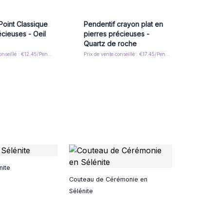
Point Classique
Pendentif crayon plat en
écieuses - Oeil
pierres précieuses -
Quartz de roche
Prix de vente conseillé : €12.45/Pendant
Prix de vente conseillé : €17.45/Pendant
nite
Couteau de Cérémonie en
Sélénite