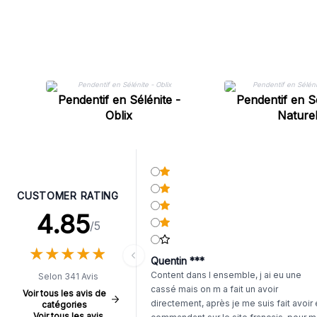
Pendentif en Sélénite -
Pendentif en Sé
Oblix
Nature
CUSTOMER RATING
4.85
/5
★
★
★
★
★
★
★
★
★
★
Quentin ***
Content dans l ensemble, j ai eu une
Selon 341 Avis
cassé mais on m a fait un avoir
Voir tous les avis de
directement, après je me suis fait avoir
catégories
Voir tous les avis