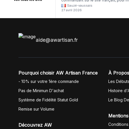
commandant sur le site français, pour m
Sauzé-vaussais
il était évident que les produits était de 
27 avril 2026
même langue mais raté tout est en
anglais.
aide@awartisan.fr
Pourquoi choisir AW Artisan France
À Propos
- 10% sur votre 1ère commande
Les Début
Pas de Minimun D'achat
Histoire d'
Système de Fidélité Statut Gold
Le Blog D
Remise sur Volume
Mentions
Conditions
Découvrez AW