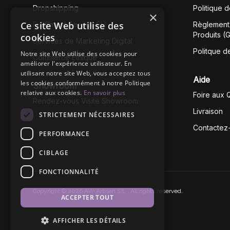
Dropshipping
Politique 
×
Ce site Web utilise des
Fullfilment Service EU
Règlement 
Produits (
cookies
Services de Marketing Digital
Politque d
Notre site Web utilise des cookies pour
Commerce Éthique
améliorer l'expérience utilisateur. En
utilisant notre site Web, vous acceptez tous
Aide
les cookies conformément à notre Politique
Showroom
relative aux cookies.
En savoir plus
Foire aux 
Rendez-vous Visite Showroom
Livraison
STRICTEMENT NÉCESSAIRES
Contactez
PERFORMANCE
CIBLAGE
FONCTIONNALITÉ
Copyright © 2026 AW Artisan S.L,. All rights reserved.
ACCEPTER TOUT
AFFICHER LES DÉTAILS