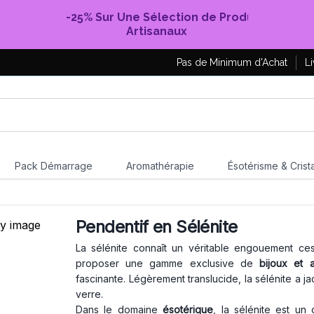
-25% Sur Une Sélection de Produits
Artisanaux
Pas de Minimum d'Achat
Li
Pack Démarrage
Aromathérapie
Ésotérisme & Crist
Pendentif en Sélénite
La sélénite connaît un véritable engouement ce
proposer une gamme exclusive de
bijoux et 
fascinante. Légèrement translucide, la sélénite a ja
verre.
Dans le domaine
ésotérique
, la sélénite est un