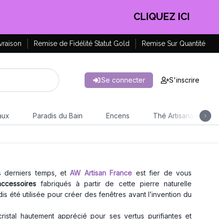
EN PROFITER !
vraison
Remise de Fidélité Statut Gold
Remise Sur Quantité
Se connecter
S'inscrire
aux
Paradis du Bain
Encens
Thé Artisanal
s derniers temps, et
AW Artisan France
est fier de vous
accessoires
fabriqués à partir de cette pierre naturelle
dis été utilisée pour créer des fenêtres avant l’invention du
 cristal hautement apprécié pour ses vertus purifiantes et