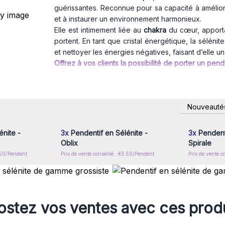
guérissantes. Reconnue pour sa capacité à améliorer
et à instaurer un environnement harmonieux.
Elle est intimement liée au
chakra
du cœur, apporta
portent. En tant que cristal énergétique, la sélénite
et nettoyer les énergies négatives, faisant d’elle u
Offrez à vos clients la possibilité de porter un penden
esthétique et propriétés énergétiques, ces bijoux 
les produits ésotériques, lithothérapie et accessoire
nscrivez-
Connectez-vous ou inscrivez-
Connecte
Nouveauté
x prix de
vous pour accéder aux prix de
vous pou
gros
nite -
3x
Pendentif en Sélénite -
3x
Pendenti
Oblix
Spirale
5.50/Pendent
Prix de vente conseillé : €5.50/Pendent
Prix de vente c
stez vos ventes avec ces prod