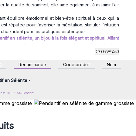
 la qualité du sommeil, elle aide également à assainir l’air
nt équilibre émotionnel et bien-être spirituel à ceux qui la
 est réputée pour favoriser la méditation, stimuler l’intuition
n choix idéal pour les pratiques ésotériques.
tif en sélénite, un bijou à la fois élégant et spirituel. Alliant
sont un succès garanti pour toute boutique spécialisée dans
s spirituels.
En savoir plus
z-vous ou inscrivez-
s
Recommandé
Code produit
Nom
r accéder aux prix de
gros
f en Sélénite -
onseillé : €5.50/Pendent
uits