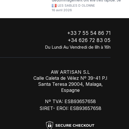
dédommagement ont été très rapide. Je
LES SABLES D OLONNE
continuerai à commander chez WA Artisan
16 avril 2026
!
+33 7 55 54 86 71
+34 626 72 83 05
Du Lundi Au Vendredi de 8h à 16h
AW ARTISAN S.L
Calle Caleta de Vélez Nº 39-41 P.I
Santa Teresa 29004, Malaga,
Espagne
Nº TVA: ESB93657658
SIRET- EROI: ESB93657658