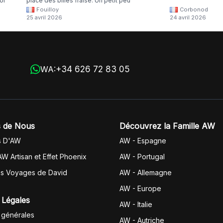
oi
place des billes fraise. Un petit peu
Fouilloy
Corbonod
la
dommage
25 avril 2026
24 avril 2026
+34 626 72 83 05
WA:
 de Nous
Découvrez la Famille AW
s D'AW
AW - Espagne
AW Artisan et Effet Phoenix
AW -
Portugal
es Voyages de David
AW - Allemagne
AW - Europe
 Légales
AW - Italie
 générales
AW - Autriche