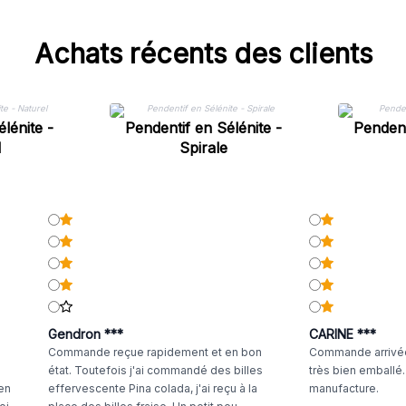
Achats récents des clients
lénite -
Pendentif en Sélénite -
Pendent
l
Spirale
Gendron ***
CARINE ***
Commande reçue rapidement et en bon
Commande arrivée
état. Toutefois j'ai commandé des billes
très bien emballé
 en
effervescente Pina colada, j'ai reçu à la
manufacture.