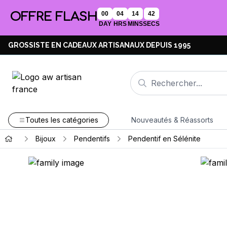
OFFRE FLASH
00
04
14
41
DAY
HRS
MINS
SECS
GROSSISTE EN CADEAUX ARTISANAUX DEPUIS 1995
Toutes les catégories
Nouveautés & Réassorts
Bijoux
Pendentifs
Pendentif en Sélénite