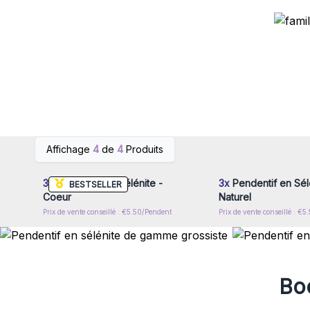
Connectez-vous ou inscrivez-
Connectez-vous ou i
Affichage
4
de
4
Produits
vous pour accéder aux prix de
vous pour accéder au
gros
gros
3x
Pendentif en Sélénite -
3x
Pendentif en Sélé
BESTSELLER
Coeur
Naturel
Prix de vente conseillé : €5.50/Pendent
Prix de vente conseillé : €
Boo