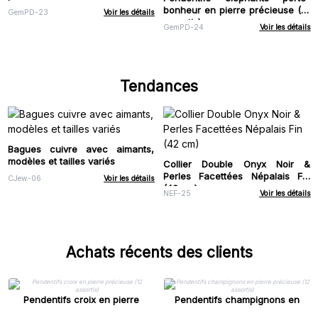
bonheur en pierre précieuse (12
GemPD-23
Voir les détails
assortis)
GemPD-24
Voir les détails
Tendances
Bagues cuivre avec aimants,
modèles et tailles variés
Collier Double Onyx Noir &
Perles Facettées Népalais Fin
CJew-06
Voir les détails
(42 cm)
NEF-25
Voir les détails
Achats récents des clients
Pendentifs croix en pierre
Pendentifs champignons en
précieuse (12 assortis)
pierre précieuse (12 assortis)