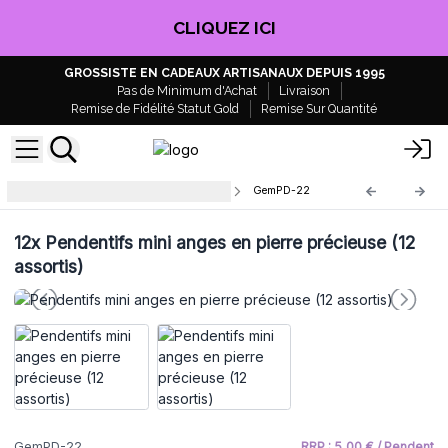
CLIQUEZ ICI
GROSSISTE EN CADEAUX ARTISANAUX DEPUIS 1995
Pas de Minimum d'Achat
Livraison
Remise de Fidélité Statut Gold
Remise Sur Quantité
Pendentifs en pierres précieuses
GemPD-22
12x
Pendentifs mini anges en pierre précieuse (12
assortis)
GemPD-22
RRP : 5,00 € / Pendent