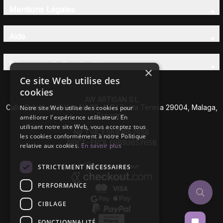
Mentions Légales
Aide
Découvrez la Famille AW
×
Ce site Web utilise des
cookies
AW ARTISAN S.L
Calle Caleta de Vélez Nº 39-41 P.I Santa Teresa 29004, Malaga,
Notre site Web utilise des cookies pour
Espagne
améliorer l'expérience utilisateur. En
utilisant notre site Web, vous acceptez tous
Nº TVA: ESB93657658
les cookies conformément à notre Politique
SIRET- EROI: ESB93657658
relative aux cookies.
En savoir plus
STRICTEMENT NÉCESSAIRES
PERFORMANCE
CIBLAGE
FONCTIONNALITÉ