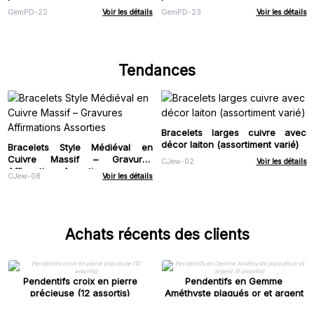
GemPD-22
Voir les détails
GemPD-23
Voir les détails
Tendances
Bracelets larges cuivre avec
décor laiton (assortiment varié)
Bracelets Style Médiéval en
Cuivre Massif – Gravures
CJew-02
Voir les détails
Affirmations Assorties
CJew-08
Voir les détails
Achats récents des clients
Pendentifs croix en pierre
Pendentifs en Gemme
précieuse (12 assortis)
Améthyste plaqués or et argent
(6 assortis)