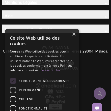
Mentions Légales
Aide
Découvrez la Famille AW
×
Ce site Web utilise des
cookies
AW ARTISAN S.L
Calle Caleta de Vélez Nº 39-41 P.I Santa Teresa 29004, Malaga,
Notre site Web utilise des cookies pour
Espagne
améliorer l'expérience utilisateur. En
utilisant notre site Web, vous acceptez tous
Nº TVA: ESB93657658
les cookies conformément à notre Politique
SIRET- EROI: ESB93657658
relative aux cookies.
En savoir plus
STRICTEMENT NÉCESSAIRES
PERFORMANCE
CIBLAGE
FONCTIONNALITÉ