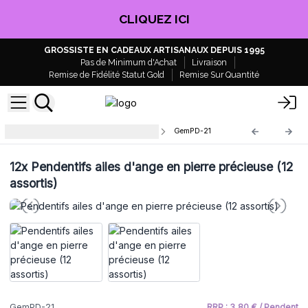
CLIQUEZ ICI
GROSSISTE EN CADEAUX ARTISANAUX DEPUIS 1995
Pas de Minimum d'Achat
Livraison
Remise de Fidélité Statut Gold
Remise Sur Quantité
Pendentifs en pierres précieuses
GemPD-21
12x
Pendentifs ailes d'ange en pierre précieuse (12
assortis)
GemPD-21
RRP : 3,80 € / Pendent