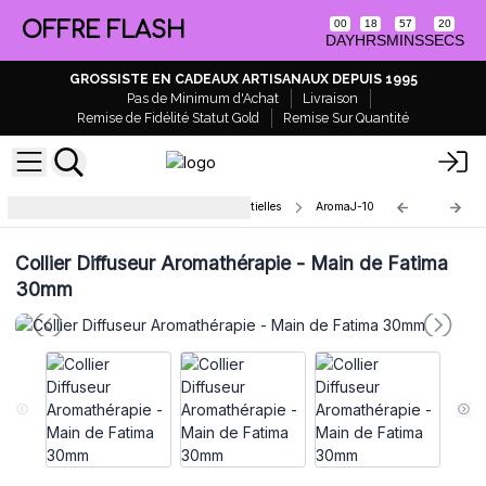
OFFRE FLASH
00
18
57
20
DAY
HRS
MINS
SECS
GROSSISTE EN CADEAUX ARTISANAUX DEPUIS 1995
Pas de Minimum d'Achat
Livraison
Remise de Fidélité Statut Gold
Remise Sur Quantité
Colliers Diffuseurs d'Huiles Essentielles
AromaJ-10
Collier Diffuseur Aromathérapie - Main de Fatima
30mm