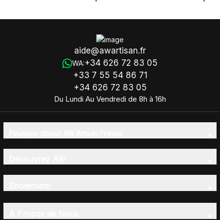
- Libellule 25mm
- OM Chakra - 30mm
aide@awartisan.fr
+34 626 72 83 05
WA:
+33 7 55 54 86 71
+34 626 72 83 05
Du Lundi Au Vendredi de 8h à 16h
Pourquoi choisir AW Artisan France
Découvrez AW
Showroom
À Propos de Nous