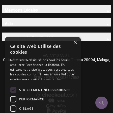
Mentions Légales
Aide
Découvrez la Famille AW
×
Ce site Web utilise des
cookies
AW ARTISAN S.L
Calle Caleta de Vélez Nº 39-41 P.I Santa Teresa 29004, Malaga,
Notre site Web utilise des cookies pour
Espagne
améliorer l'expérience utilisateur. En
utilisant notre site Web, vous acceptez tous
Nº TVA: ESB93657658
les cookies conformément à notre Politique
SIRET- EROI: ESB93657658
relative aux cookies.
En savoir plus
STRICTEMENT NÉCESSAIRES
PERFORMANCE
CIBLAGE