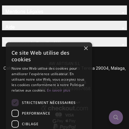
Mentions Légales
Aide
Découvrez la Famille AW
×
Ce site Web utilise des
cookies
AW ARTISAN S.L
Calle Caleta de Vélez Nº 39-41 P.I Santa Teresa 29004, Malaga,
Notre site Web utilise des cookies pour
Espagne
améliorer l'expérience utilisateur. En
utilisant notre site Web, vous acceptez tous
Nº TVA: ESB93657658
les cookies conformément à notre Politique
SIRET- EROI: ESB93657658
relative aux cookies.
En savoir plus
STRICTEMENT NÉCESSAIRES
PERFORMANCE
CIBLAGE