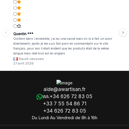
Quentin ***
Content dans l ensemble, j ai eu une cassé mais on m a fait un avoir
directement, après je me suis fait avoir en commandant sur le site
français, pour moi il était évident que les produits était de la même
langue mais raté tout est en anglais.
Sauzé-vaussais
27 avril 2026
aide@awartisan.fr
+34 626 72 83 05
WA:
+33 7 55 54 86 71
+34 626 72 83 05
Du Lundi Au Vendredi de 8h à 16h