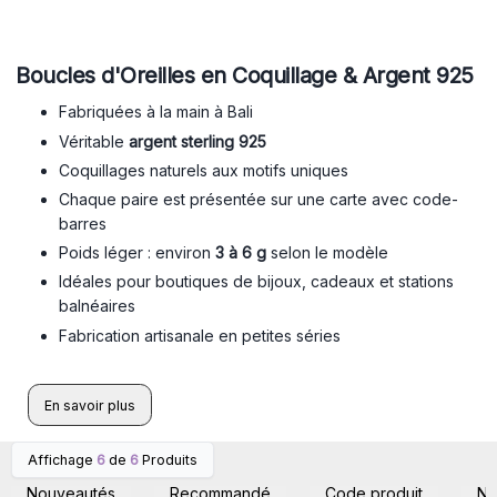
Boucles d'Oreilles en Coquillage & Argent 925
Fabriquées à la main à Bali
Véritable
argent sterling 925
Coquillages naturels aux motifs uniques
Chaque paire est présentée sur une carte avec code-
barres
Poids léger : environ
3 à 6 g
selon le modèle
Idéales pour boutiques de bijoux, cadeaux et stations
balnéaires
Fabrication artisanale en petites séries
En savoir plus
Affichage
6
de
6
Produits
Connectez-vous ou
Connectez-vous ou
inscrivez-vous pour
inscrivez-vous pour
Nouveautés
Recommandé
Code produit
N