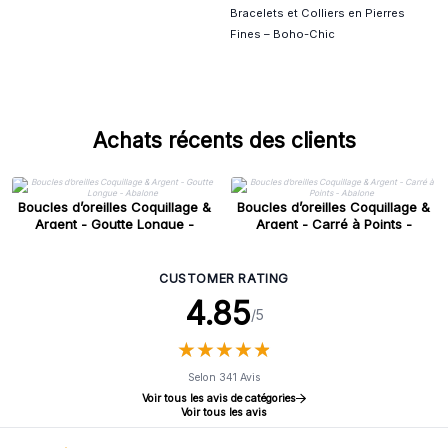
Bracelets et Colliers en Pierres
Fines – Boho-Chic
Achats récents des clients
Boucles d’oreilles Coquillage &
Boucles d’oreilles Coquillage &
Argent - Goutte Longue -
Argent - Carré à Points -
Abalone
Abalone
CUSTOMER RATING
4.85
/5
★
★
★
★
★
★
★
★
★
★
Selon 341 Avis
Voir tous les avis de catégories
Voir tous les avis