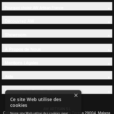
Pourquoi choisir AW Artisan France
Découvrez AW
Showroom
À Propos de Nous
Mentions Légales
Aide
Découvrez la Famille AW
×
Ce site Web utilise des
cookies
AW ARTISAN S.L
Calle Caleta de Vélez Nº 39-41 P.I Santa Teresa 29004, Malaga,
Notre site Web utilise des cookies pour