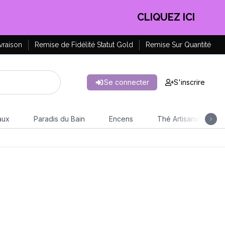
CLIQUEZ ICI
vraison
Remise de Fidélité Statut Gold
Remise Sur Quantité
Se connecter
S'inscrire
aux
Paradis du Bain
Encens
Thé Artisanal