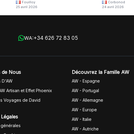
Fouilloy
Corbonod
la
dommage
25 avril 2026
24 avril 2026
+34 626 72 83 05
WA:
 de Nous
Découvrez la Famille AW
s D'AW
AW - Espagne
AW Artisan et Effet Phoenix
AW -
Portugal
es Voyages de David
AW - Allemagne
AW - Europe
 Légales
AW - Italie
 générales
AW - Autriche