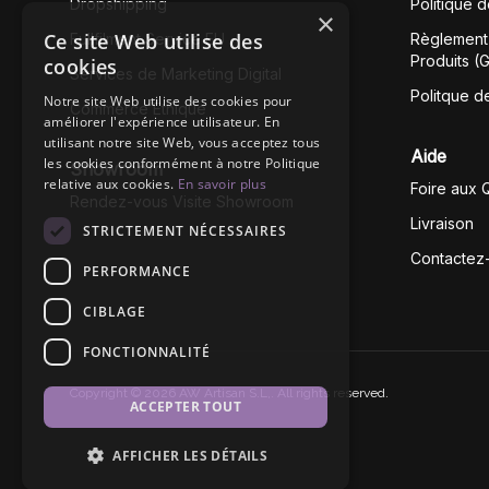
Dropshipping
Politique 
×
Ce site Web utilise des
Fullfilment Service EU
Règlement 
Produits (
cookies
Services de Marketing Digital
Politque d
Notre site Web utilise des cookies pour
Commerce Éthique
améliorer l'expérience utilisateur. En
utilisant notre site Web, vous acceptez tous
Aide
les cookies conformément à notre Politique
Showroom
relative aux cookies.
En savoir plus
Foire aux 
Rendez-vous Visite Showroom
Livraison
STRICTEMENT NÉCESSAIRES
Contactez
PERFORMANCE
CIBLAGE
FONCTIONNALITÉ
Copyright © 2026 AW Artisan S.L,. All rights reserved.
ACCEPTER TOUT
AFFICHER LES DÉTAILS