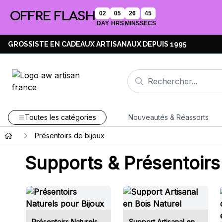
OFFRE FLASH
02
05
26
45
DAY
HRS
MINS
SECS
GROSSISTE EN CADEAUX ARTISANAUX DEPUIS 1995
Toutes les catégories
Nouveautés & Réassorts
Présentoirs de bijoux
Supports & Présentoirs
Présentoirs Naturels
Support Artisanal en