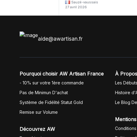
Sauzé-vaussais
il était évident que les produits était de 
27 avril 2026
même langue mais raté tout est en
anglais.
aide@awartisan.fr
Pourquoi choisir AW Artisan France
À Propos
- 10% sur votre 1ère commande
Les Début
Pas de Minimun D'achat
Histoire d'
Système de Fidélité Statut Gold
Le Blog D
Remise sur Volume
Mentions
Conditions
Découvrez AW