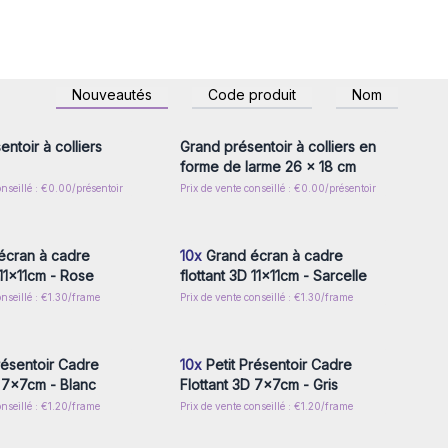
z-vous ou inscrivez-
Connectez-vous ou inscrivez-
Nouveautés
Code produit
Nom
r accéder aux prix de
vous pour accéder aux prix de
gros
gros
ntoir à colliers
Grand présentoir à colliers en
forme de larme 26 x 18 cm
onseillé : €0.00/présentoir
Prix de vente conseillé : €0.00/présentoir
z-vous ou inscrivez-
Connectez-vous ou inscrivez-
r accéder aux prix de
vous pour accéder aux prix de
gros
gros
écran à cadre
10x
Grand écran à cadre
 11x11cm - Rose
flottant 3D 11x11cm - Sarcelle
onseillé : €1.30/frame
Prix de vente conseillé : €1.30/frame
z-vous ou inscrivez-
Connectez-vous ou inscrivez-
r accéder aux prix de
vous pour accéder aux prix de
gros
gros
résentoir Cadre
10x
Petit Présentoir Cadre
D 7x7cm - Blanc
Flottant 3D 7x7cm - Gris
onseillé : €1.20/frame
Prix de vente conseillé : €1.20/frame
z-vous ou inscrivez-
Connectez-vous ou inscrivez-
r accéder aux prix de
vous pour accéder aux prix de
gros
gros