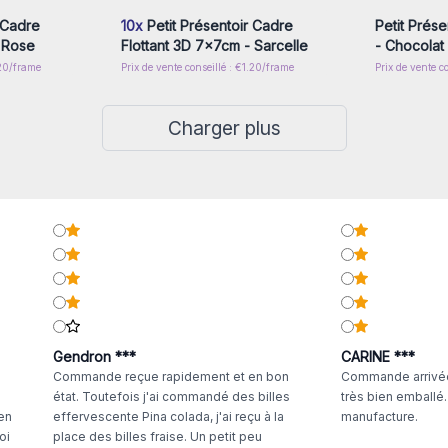
 Cadre
10x
Petit Présentoir Cadre
Petit Prése
 Rose
Flottant 3D 7x7cm - Sarcelle
- Chocolat
.20/frame
Prix de vente conseillé : €1.20/frame
Prix de vente c
Charger plus
Gendron ***
CARINE ***
Commande reçue rapidement et en bon
Commande arrivée
état. Toutefois j'ai commandé des billes
très bien emballé
 en
effervescente Pina colada, j'ai reçu à la
manufacture.
oi
place des billes fraise. Un petit peu