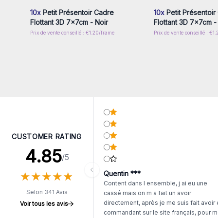
10x
Petit Présentoir Cadre
10x
Petit Présentoir
Flottant 3D 7x7cm - Noir
Flottant 3D 7x7cm -
Prix de vente conseillé : €1.20/frame
Prix de vente conseillé : €1
CUSTOMER RATING
4.85
/5
★
★
★
★
★
★
★
★
★
★
Quentin ***
Content dans l ensemble, j ai eu une
Selon 341 Avis
cassé mais on m a fait un avoir
directement, après je me suis fait avoir
Voir tous les avis
commandant sur le site français, pour m