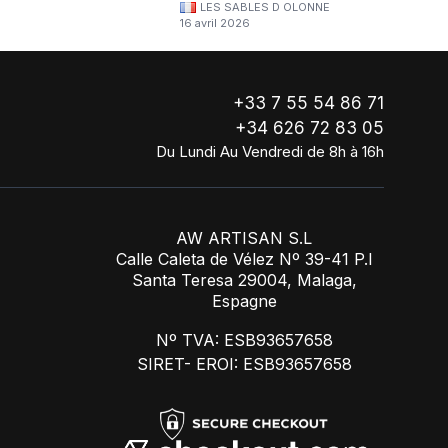
LES SABLES D OLONNE
continuerai à commander chez WA Artisan
16 avril 2026
!
+33 7 55 54 86 71
+34 626 72 83 05
Du Lundi Au Vendredi de 8h à 16h
AW ARTISAN S.L
Calle Caleta de Vélez Nº 39-41 P.I
Santa Teresa 29004, Malaga,
Espagne
Nº TVA: ESB93657658
SIRET- EROI: ESB93657658