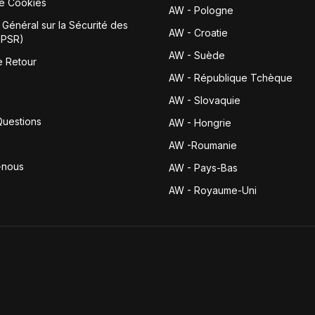
de Cookies
AW - Pologne
Général sur la Sécurité des
AW - Croatie
GPSR)
AW - Suède
e Retour
AW - République Tchèque
AW - Slovaquie
Questions
AW - Hongrie
AW -Roumanie
-nous
AW - Pays-Bas
AW - Royaume-Uni