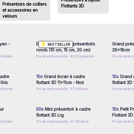
Présentoirs de colliers
Flottants 3D
et accessoires en
velours
nscrivez-
Connectez-vous ou inscrivez-
Connecte
x prix de
vous pour accéder aux prix de
vous pou
gros
yen -
Ensemble de trois présentoirs
Grand prése
BESTSELLER
ronds (10 cm, 15 cm, 20 cm)
26x18cm
.00/pièce
Prix de vente conseillé : €0.00/présentoir
Prix de vente c
nscrivez-
Connectez-vous ou inscrivez-
Connecte
x prix de
vous pour accéder aux prix de
vous pou
gros
cadre
10x
Grand écran à cadre
10x
Grand 
 Gris
flottant 3D 11x11cm - Noir
flottant 3D
.30/frame
Prix de vente conseillé : €1.30/frame
Prix de vente c
nscrivez-
Connectez-vous ou inscrivez-
Connecte
x prix de
vous pour accéder aux prix de
vous pou
gros
ur
50x
Mini présentoir à cadre
10x
Petit P
flottant 3D Lrg
Flottant 3
.00/pièce
Prix de vente conseillé : €0.38/stand
Prix de vente c
nscrivez-
Connectez-vous ou inscrivez-
Connecte
x prix de
vous pour accéder aux prix de
vous pou
gros