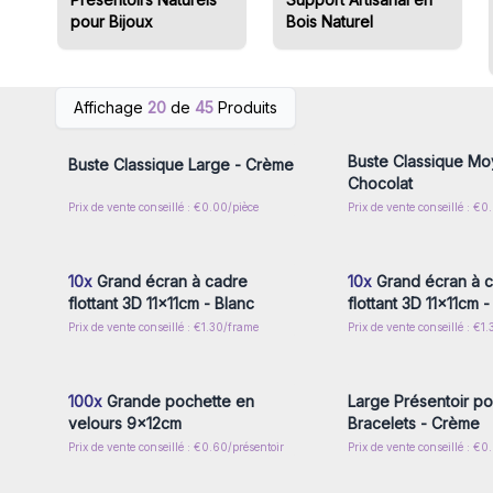
pour Bijoux
Bois Naturel
Connectez-vous ou inscrivez-
Connectez-vous ou i
Affichage
20
de
45
Produits
vous pour accéder aux prix de
vous pour accéder au
gros
gros
Buste Classique Mo
Buste Classique Large - Crème
Chocolat
Prix de vente conseillé : €0.00/pièce
Prix de vente conseillé : €0
Connectez-vous ou inscrivez-
Connectez-vous ou i
vous pour accéder aux prix de
vous pour accéder au
gros
gros
10x
Grand écran à cadre
10x
Grand écran à 
flottant 3D 11x11cm - Blanc
flottant 3D 11x11cm -
Prix de vente conseillé : €1.30/frame
Prix de vente conseillé : €1
Connectez-vous ou inscrivez-
Connectez-vous ou i
vous pour accéder aux prix de
vous pour accéder au
gros
gros
100x
Grande pochette en
Large Présentoir po
velours 9x12cm
Bracelets - Crème
Prix de vente conseillé : €0.60/présentoir
Prix de vente conseillé : €0
Connectez-vous ou inscrivez-
Connectez-vous ou i
vous pour accéder aux prix de
vous pour accéder au
gros
gros