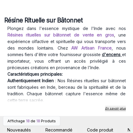
Résine Rituelle sur Bâtonnet
Plongez dans l'essence mystique de l'Inde avec nos
Résines rituelles sur bâtonnet de vente en gros
, une
expérience olfactive et spirituelle qui vous transporte vers
des mondes lointains. Chez
AW Artisan France
, nous
sommes fiers d'être votre fournisseur grossiste
d'encens
et
importateur, vous offrant un accès privilégié à ces
précieuses créations en provenance de l'Inde.
Caractéristiques principales:
Authentiquement Indien
: Nos Résines rituelles sur bâtonnet
sont fabriquées en Inde, berceau de la spiritualité et de la
tradition. Chaque bâtonnet capture l'essence même de
cette terre sacrée.
Rituels et Méditation
: Ces bâtonnets de résine sont
En savoir plus
spécialement conçus pour améliorer vos rituels spirituels,
vos pratiques de méditation et votre connexion avec
Affichage
18
de
18
Produits
Connectez-vous ou
Connectez-vous ou
l'univers. Leurs arômes subtils créent une ambiance propice
inscrivez-vous pour
inscrivez-vous pour
Nouveautés
Recommandé
Code produit
N
accéder aux prix de gros
accéder aux prix de gros
à la paix intérieure.