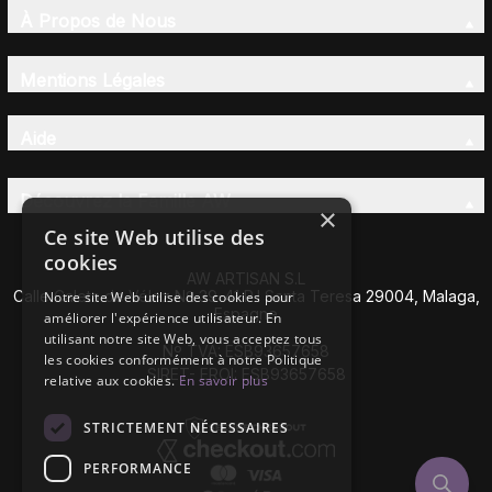
À Propos de Nous
Mentions Légales
Aide
Découvrez la Famille AW
×
Ce site Web utilise des
cookies
AW ARTISAN S.L
Calle Caleta de Vélez Nº 39-41 P.I Santa Teresa 29004, Malaga,
Notre site Web utilise des cookies pour
Espagne
améliorer l'expérience utilisateur. En
utilisant notre site Web, vous acceptez tous
Nº TVA: ESB93657658
les cookies conformément à notre Politique
SIRET- EROI: ESB93657658
relative aux cookies.
En savoir plus
STRICTEMENT NÉCESSAIRES
PERFORMANCE