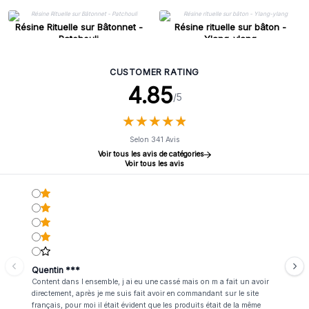
Résine Rituelle sur Bâtonnet -
Résine rituelle sur bâton -
Patchouli
Ylang-ylang
CUSTOMER RATING
4.85
/5
★
★
★
★
★
★
★
★
★
★
Selon 341 Avis
Voir tous les avis de catégories
Voir tous les avis
Quentin ***
Content dans l ensemble, j ai eu une cassé mais on m a fait un avoir
directement, après je me suis fait avoir en commandant sur le site
français, pour moi il était évident que les produits était de la même