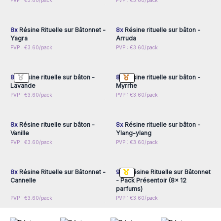
Connectez-vous ou
Connectez-vous ou
PVP : €3.60/pack
PVP : €3.60/pack
Résines rituelles sur bâtonnet en vente en gros.
inscrivez-vous pour
inscrivez-vous pour
accéder aux prix de gros
accéder aux prix de gros
Commandez dès maintenant et explorez les merveilles de
l'Inde à travers ces parfums envoûtants. Chez AW Artisan
8x
Résine Rituelle sur Bâtonnet -
8x
Résine rituelle sur bâton -
Yagra
Arruda
France, nous sommes votre passerelle vers la spiritualité et
Connectez-vous ou
Connectez-vous ou
PVP : €3.60/pack
PVP : €3.60/pack
la sérénité.
inscrivez-vous pour
inscrivez-vous pour
accéder aux prix de gros
accéder aux prix de gros
8x
Résine rituelle sur bâton -
8x
Résine rituelle sur bâton -
Lavande
Myrrhe
Connectez-vous ou
Connectez-vous ou
PVP : €3.60/pack
PVP : €3.60/pack
inscrivez-vous pour
inscrivez-vous pour
accéder aux prix de gros
accéder aux prix de gros
8x
Résine rituelle sur bâton -
8x
Résine rituelle sur bâton -
Vanille
Ylang-ylang
Connectez-vous ou
Connectez-vous ou
PVP : €3.60/pack
PVP : €3.60/pack
inscrivez-vous pour
inscrivez-vous pour
accéder aux prix de gros
accéder aux prix de gros
8x
Résine Rituelle sur Bâtonnet -
96x
Résine Rituelle sur Bâtonnet
Cannelle
- Pack Présentoir (8x 12
parfums)
PVP : €3.60/pack
PVP : €3.60/pack