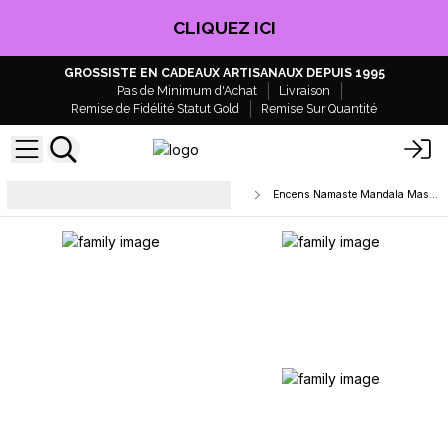
CLIQUEZ ICI
GROSSISTE EN CADEAUX ARTISANAUX DEPUIS 1995
Pas de Minimum d'Achat
Livraison
Remise de Fidélité Statut Gold
Remise Sur Quantité
Encens en Bâtons Naturels &
Encens Namaste Mandala Masala
Masala