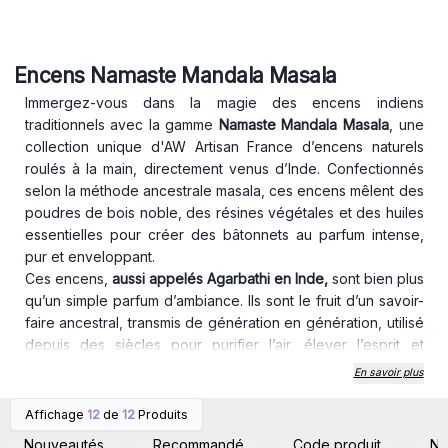
Encens Namaste Mandala Masala
Immergez-vous dans la magie des encens indiens
traditionnels avec la gamme
Namaste Mandala Masala
, une
collection unique d'AW Artisan France d’encens naturels
roulés à la main, directement venus d’Inde. Confectionnés
selon la méthode ancestrale masala, ces encens mêlent des
poudres de bois noble, des résines végétales et des huiles
essentielles pour créer des bâtonnets au parfum intense,
pur et enveloppant.
Ces encens,
aussi appelés Agarbathi en Inde,
sont bien plus
qu’un simple parfum d’ambiance. Ils sont le fruit d’un savoir-
faire ancestral, transmis de génération en génération, utilisé
depuis des siècles pour purifier l’air, élever l’esprit et
apaiser le mental souvent encombré. Que ce soit pour la
En savoir plus
méditation, la relaxation, les rituels spirituels ou simplement
pour créer une atmosphère réconfortante, chaque bâtonnet
Affichage
12
de
12
Produits
Connectez-vous ou
Connectez-vous ou
devient une véritable invitation au voyage intérieur.
inscrivez-vous pour
inscrivez-vous pour
Nouveautés
Recommandé
Code produit
N