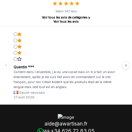
★
★
★
★
★
★
★
★
★
★
Selon 341 Avis
Voir tous les avis de catégories
Voir tous les avis
Quentin ***
Content dans l ensemble, j ai eu une cassé mais on m a fait un avoir
directement, après je me suis fait avoir en commandant sur le site
français, pour moi il était évident que les produits était de la même
langue mais raté tout est en anglais.
Sauzé-vaussais
27 avril 2026
aide@awartisan.fr
+34 626 72 83 05
WA: