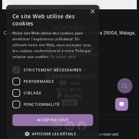
Découvrez la Famille AW
×
Ce site Web utilise des
cookies
AW ARTISAN S.L
Calle Caleta de Vélez Nº 39-41 P.I Santa Teresa 29004, Malaga,
Notre site Web utilise des cookies pour
Espagne
améliorer l'expérience utilisateur. En
utilisant notre site Web, vous acceptez tous
Nº TVA: ESB93657658
les cookies conformément à notre Politique
SIRET- EROI: ESB93657658
relative aux cookies.
En savoir plus
STRICTEMENT NÉCESSAIRES
PERFORMANCE
CIBLAGE
FONCTIONNALITÉ
ACCEPTER TOUT
AFFICHER LES DÉTAILS
Copyright © 2026 AW Artisan S.L,. All rights reserved.