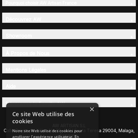
Pourquoi choisir AW Artisan France
Découvrez AW
Showroom
À Propos de Nous
Mentions Légales
Aide
Découvrez la Famille AW
×
Ce site Web utilise des
cookies
AW ARTISAN S.L
Calle Caleta de Vélez Nº 39-41 P.I Santa Teresa 29004, Malaga,
Notre site Web utilise des cookies pour
Espagne
améliorer l'expérience utilisateur. En