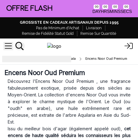
OFFRE FLASH
00
00
00
00
DAY
HRS
MINS
SECS
GROSSISTE EN CADEAUX ARTISANAUX DEPUIS 1995
Pas de Minimum d'Achat
Livraison
Remise de Fidélité Statut Gold
Remise Sur Quantité
Encens en Bâtons Naturels & Masala
Encens Noor Oud Premium
Encens Noor Oud Premium
Découvrez l'Encens Noor Oud Premium , une fragrance
fabuleusement exotique, prisée depuis des siècles au
Moyen-Orient. La collection d'encens Noor Oud vous invite
à explorer le charme mystique de l'Orient. Le Oud (ou
"oudh" en arabe), une huile extrêmement rare et
précieuse, est extraite de l'arbre Aquilaria en Asie du Sud-
Est.
Issu du meilleur bois d'agar (également appelé oud),
cet
encens
de haute qualité séduira les connaisseurs les plus