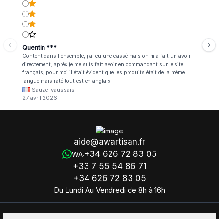
Quentin ***
Content dans l ensemble, j ai eu une cassé mais on m a fait un avoir
directement, après je me suis fait avoir en commandant sur le site
français, pour moi il était évident que les produits était de la même
langue mais raté tout est en anglais.
Sauzé-vaussais
27 avril 2026
aide@awartisan.fr
+34 626 72 83 05
WA:
+33 7 55 54 86 71
+34 626 72 83 05
Du Lundi Au Vendredi de 8h à 16h