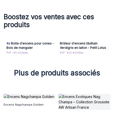
Offrez-vous un moment de sérénité et commandez dès
maintenant chez Aw Artisan France pour intégrer les
parfums magiques de l'Inde dans votre quotidien.
Boostez vos ventes avec ces
produits
4x
Boite d'encens pour cones -
Brûleur d'encens tibétain
Bois de manguier
Verdigris en laiton - Petit Lotus
PVP : €5.00/boite
PVP : €22.80/Pièce
Plus de produits associés
Encens Nagchampa Golden