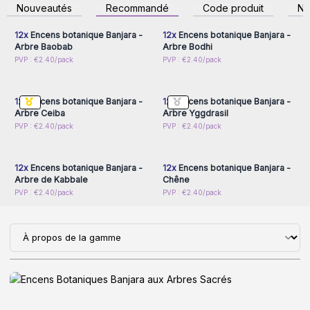
inscrivez-vous pour
inscrivez-vous pour
Nouveautés
Recommandé
Code produit
N
accéder aux prix de gros
accéder aux prix de gros
12x
Encens botanique Banjara -
12x
Encens botanique Banjara -
Arbre Baobab
Arbre Bodhi
Connectez-vous ou
Connectez-vous ou
PVP : €2.40/pack
PVP : €2.40/pack
inscrivez-vous pour
inscrivez-vous pour
accéder aux prix de gros
accéder aux prix de gros
12x
Encens botanique Banjara -
12x
Encens botanique Banjara -
Arbre Ceiba
Arbre Yggdrasil
Connectez-vous ou
Connectez-vous ou
PVP : €2.40/pack
PVP : €2.40/pack
inscrivez-vous pour
inscrivez-vous pour
accéder aux prix de gros
accéder aux prix de gros
12x
Encens botanique Banjara -
12x
Encens botanique Banjara -
Arbre de Kabbale
Chêne
PVP : €2.40/pack
PVP : €2.40/pack