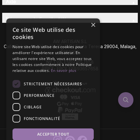
Aide
Découvrez la Famille AW
×
Ce site Web utilise des
cookies
AW ARTISAN S.L
Calle Caleta de Vélez Nº 39-41 P.I Santa Teresa 29004, Malaga,
Notre site Web utilise des cookies pour
Espagne
améliorer l'expérience utilisateur. En
utilisant notre site Web, vous acceptez tous
Nº TVA: ESB93657658
les cookies conformément à notre Politique
SIRET- EROI: ESB93657658
relative aux cookies.
En savoir plus
STRICTEMENT NÉCESSAIRES
PERFORMANCE
CIBLAGE
FONCTIONNALITÉ
ACCEPTER TOUT