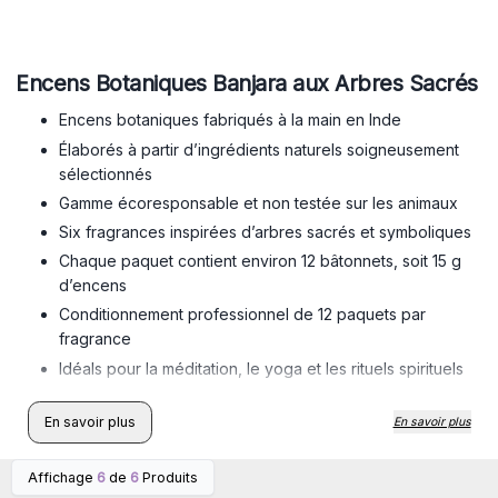
Encens Botaniques Banjara aux Arbres Sacrés
Encens botaniques fabriqués à la main en Inde
Élaborés à partir d’ingrédients naturels soigneusement
sélectionnés
Gamme écoresponsable et non testée sur les animaux
Six fragrances inspirées d’arbres sacrés et symboliques
Chaque paquet contient environ 12 bâtonnets, soit 15 g
d’encens
Conditionnement professionnel de 12 paquets par
fragrance
Idéals pour la méditation, le yoga et les rituels spirituels
Parfaits pour boutiques ésotériques, bien-être et
magasins spécialisés
En savoir plus
En savoir plus
Affichage
6
de
6
Produits
Connectez-vous ou
Connectez-vous ou