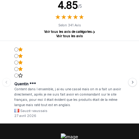
4.85
/5
★
★
★
★
★
★
★
★
★
★
Selon 341 Avis
Voir tous les avis de catégories
Voir tous les avis
Quentin ***
Content dans l ensemble, j ai eu une cassé mais on m a fait un avoir
directement, après je me suis fait avoir en commandant sur le site
français, pour moi il était évident que les produits était de la même
langue mais raté tout est en anglais.
Sauzé-vaussais
27 avril 2026