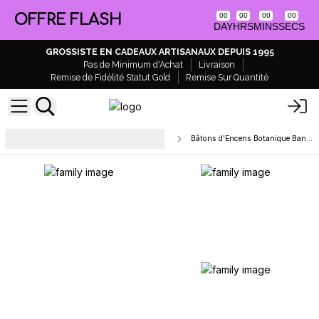
OFFRE FLASH
00
00
00
00
DAY
HRS
MINS
SECS
GROSSISTE EN CADEAUX ARTISANAUX DEPUIS 1995
Pas de Minimum d'Achat
Livraison
Remise de Fidélité Statut Gold
Remise Sur Quantité
Encens en Bâtons Naturels &
Bâtons d'Encens Botanique Banjara
Masala