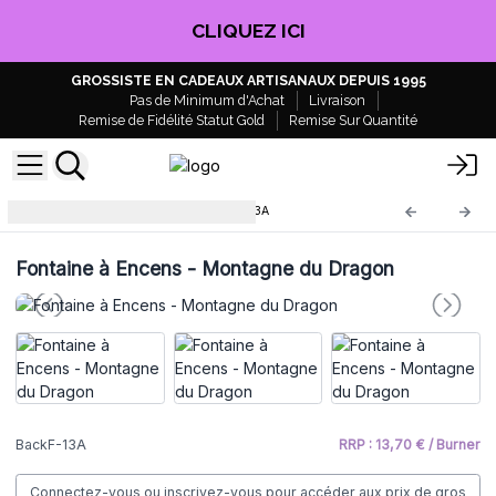
CLIQUEZ ICI
GROSSISTE EN CADEAUX ARTISANAUX DEPUIS 1995
Pas de Minimum d'Achat
Livraison
Remise de Fidélité Statut Gold
Remise Sur Quantité
Fontaines à Encens
BackF-13A
Fontaine à Encens - Montagne du Dragon
BackF-13A
RRP : 13,70 € / Burner
Connectez-vous ou inscrivez-vous pour accéder aux prix de gros