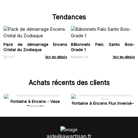
Tendances
Pack de démarrage Encens
Bâtonnets Palo Santo Bois-
Cristal du Zodiaque
Grade 1
ZCi-ST
Voir les détails
Msanto-01
Voir les détails
Achats récents des clients
Fontaine à Encens - Vase
Fontaine à Encens Flux Inversé–
Cascade
Éléphant au Bassin
aide@awartisan.fr