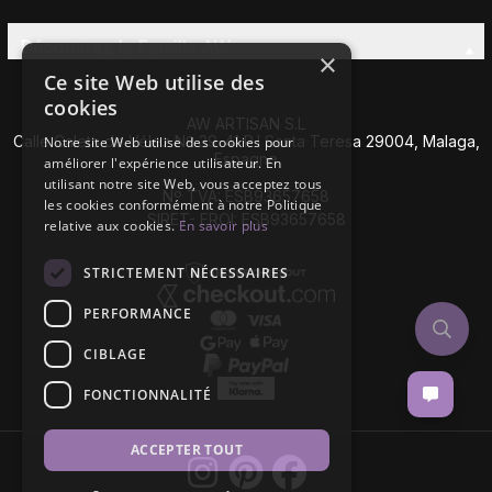
Découvrez la Famille AW
×
Ce site Web utilise des
cookies
AW ARTISAN S.L
Calle Caleta de Vélez Nº 39-41 P.I Santa Teresa 29004, Malaga,
Notre site Web utilise des cookies pour
Espagne
améliorer l'expérience utilisateur. En
utilisant notre site Web, vous acceptez tous
Nº TVA: ESB93657658
les cookies conformément à notre Politique
SIRET- EROI: ESB93657658
relative aux cookies.
En savoir plus
STRICTEMENT NÉCESSAIRES
PERFORMANCE
CIBLAGE
FONCTIONNALITÉ
ACCEPTER TOUT