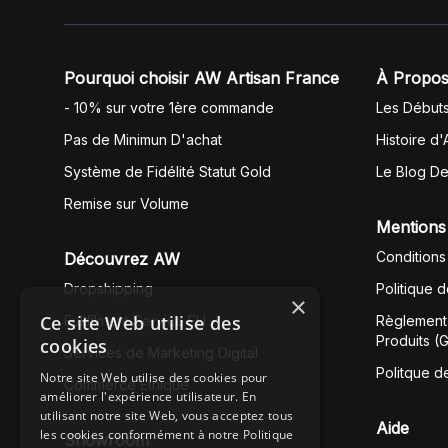
Pourquoi choisir AW Artisan France
À Propos
- 10% sur votre 1ère commande
Les Début
Pas de Minimun D'achat
Histoire d'
Système de Fidélité Statut Gold
Le Blog D
Remise sur Volume
Mentions
Conditions
Découvrez AW
Dropshipping
Politique 
×
Ce site Web utilise des
Fullfilment Service EU
Règlement 
Produits (
cookies
Services de Marketing Digital
Politque d
Notre site Web utilise des cookies pour
Commerce Éthique
améliorer l'expérience utilisateur. En
utilisant notre site Web, vous acceptez tous
Aide
les cookies conformément à notre Politique
Showroom