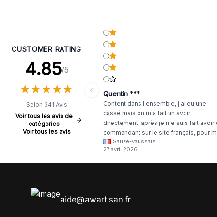
Antiqu
CUSTOMER RATING
4.85
/5
★
★
★
★
★
★
★
★
★
★
Quentin ***
Content dans l ensemble, j ai eu une
Selon 341 Avis
cassé mais on m a fait un avoir
Voir tous les avis de
directement, après je me suis fait avoir
catégories
Voir tous les avis
commandant sur le site français, pour m
Sauzé-vaussais
il était évident que les produits était de 
27 avril 2026
même langue mais raté tout est en
anglais.
aide@awartisan.fr