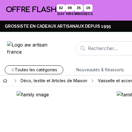
OFFRE FLASH
02
09
35
19
DAY
HRS
MINS
SECS
GROSSISTE EN CADEAUX ARTISANAUX DEPUIS 1995
Toutes les catégories
Nouveautés & Réassorts
Déco, textile et Articles de Maison
Vaisselle et acce