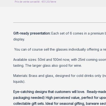
Prix de vente conseillé : €51.20/Verre
Gift-ready presentation:
Each set of 6 comes in a premium bla
display.
You can of course sell the glasses individually offering a rea
Available sizes: 50ml and 100ml now, with 25ml coming soo
tasting. The larger glass also good for wine.
Materials: Brass and glass, designed for cold drinks only (
liquids).
Eye-catching designs that customers will love. Ready-made 
packaging needed) High perceived value, perfect for upse
collectable gift sets. Ideal for seasonal gifting, barware sec