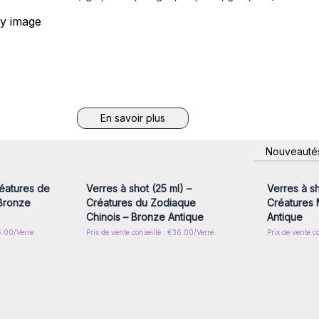
En savoir plus
nscrivez-
Connectez-vous ou inscrivez-
Connecte
Nouveauté
x prix de
vous pour accéder aux prix de
vous pou
gros
réatures de
Verres à shot (25 ml) –
Verres à sh
 Bronze
Créatures du Zodiaque
Créatures 
Chinois – Bronze Antique
Antique
5.00/Verre
Prix de vente conseillé : €36.00/Verre
Prix de vente c