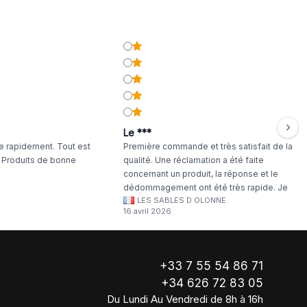
Antique
Le ***
 rapidement. Tout est
Première commande et très satisfait de la
. Produits de bonne
qualité. Une réclamation a été faite
concernant un produit, la réponse et le
dédommagement ont été très rapide. Je
LES SABLES D OLONNE
continuerai à commander chez WA Artisan
16 avril 2026
!
+33 7 55 54 86 71
+34 626 72 83 05
Du Lundi Au Vendredi de 8h à 16h