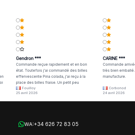
e
Gendron ***
CARINE ***
Commande reçue rapidement et en bon
Commande arrivée
état. Toutefois j'ai commandé des billes
très bien emballé
 en
effervescente Pina colada, j'ai reçu à la
manufacture.
oi
place des billes fraise. Un petit peu
Fouilloy
Corbonod
la
dommage
25 avril 2026
24 avril 2026
+34 626 72 83 05
WA: