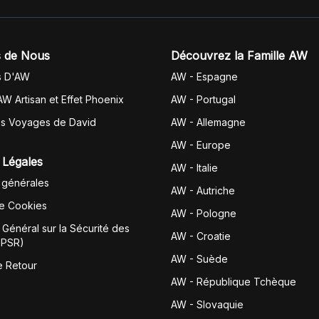
 de Nous
Découvrez la Famille AW
s D'AW
AW - Espagne
AW Artisan et Effet Phoenix
AW -
Portugal
es Voyages de David
AW - Allemagne
AW - Europe
 Légales
AW - Italie
 générales
AW - Autriche
de Cookies
AW - Pologne
Général sur la Sécurité des
AW - Croatie
GPSR)
AW - Suède
e Retour
AW - République Tchèque
AW - Slovaquie