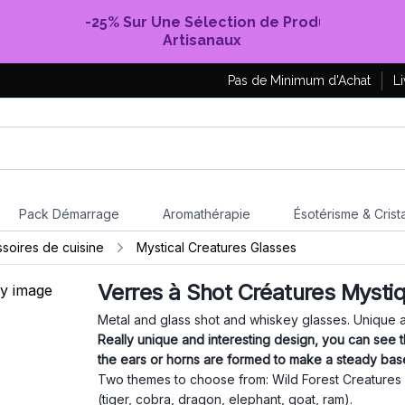
-25% Sur Une Sélection de Produits
Artisanaux
Pas de Minimum d'Achat
Li
Pack Démarrage
Aromathérapie
Ésotérisme & Crist
ssoires de cuisine
Mystical Creatures Glasses
Verres à Shot Créatures Mysti
Metal and glass shot and whiskey glasses. Unique 
Really unique and interesting design, you can see 
the ears or horns are formed to make a steady ba
Two themes to choose from: Wild Forest Creatures (
(tiger, cobra, dragon, elephant, goat, ram).