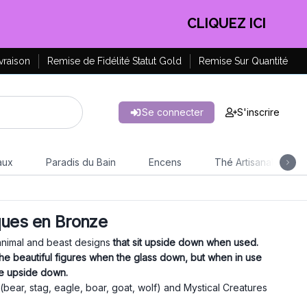
CLIQUEZ ICI
vraison
Remise de Fidélité Statut Gold
Remise Sur Quantité
Se connecter
S'inscrire
aux
Paradis du Bain
Encens
Thé Artisanal
ques en Bronze
animal and beast designs
that sit upside down when used.
the beautiful figures when the glass down, but when in use
se upside down.
bear, stag, eagle, boar, goat, wolf) and Mystical Creatures