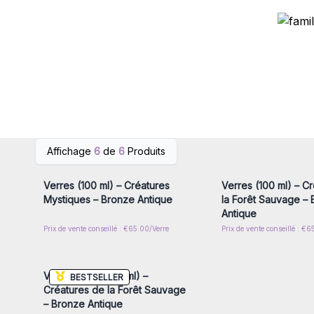
Connectez-vous ou inscrivez-
Connectez-vous ou i
Affichage
6
de
6
Produits
vous pour accéder aux prix de
vous pour accéder au
gros
gros
Verres (100 ml) – Créatures
Verres (100 ml) – C
Mystiques – Bronze Antique
la Forêt Sauvage –
Antique
Prix de vente conseillé : €65.00/Verre
Prix de vente conseillé : €6
Connectez-vous ou inscrivez-
vous pour accéder aux prix de
gros
Verres à shot (50 ml) –
BESTSELLER
Créatures de la Forêt Sauvage
– Bronze Antique