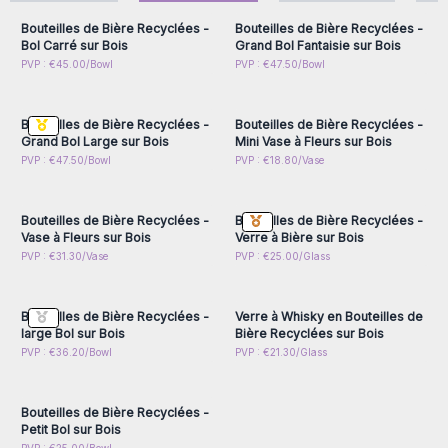
naissance à
des objets à la fois rustiques et
Bouteilles de Bière Recyclées -
Bouteilles de Bière Recyclées -
modernes,
parfaits pour une décoration nature, bohème ou
Bol Carré sur Bois
Grand Bol Fantaisie sur Bois
contemporaine.
Connectez-vous ou
Connectez-vous ou
PVP : €45.00/Bowl
PVP : €47.50/Bowl
inscrivez-vous pour
inscrivez-vous pour
Pourquoi Choisir le Verre Recyclé Soufflé sur Bois ?
accéder aux prix de gros
accéder aux prix de gros
Éco-responsable
: alternative durable au verre industriel
Bouteilles de Bière Recyclées -
Bouteilles de Bière Recyclées -
Fabriqué à la main
: chaque article est unique
Commerce
Grand Bol Large sur Bois
Mini Vase à Fleurs sur Bois
éthique
: soutien aux artisans indonésiens
Connectez-vous ou
Connectez-vous ou
PVP : €47.50/Bowl
PVP : €18.80/Vase
inscrivez-vous pour
inscrivez-vous pour
Décoration originale
: objets décoratifs pour boutique,
accéder aux prix de gros
accéder aux prix de gros
hôtel, restaurant ou intérieur
En raison de leur nature artisanale et des matériaux naturels
Bouteilles de Bière Recyclées -
Bouteilles de Bière Recyclées -
Vase à Fleurs sur Bois
Verre à Bière sur Bois
utilisés, les verres soufflés sur bois peuvent présenter de
Connectez-vous ou
Connectez-vous ou
PVP : €31.30/Vase
PVP : €25.00/Glass
légères variations de forme, taille ou couleur, ainsi que de
inscrivez-vous pour
inscrivez-vous pour
accéder aux prix de gros
accéder aux prix de gros
petits défauts comme des bulles ou micro-rayures – autant
de preuves de leur authenticité.
Bouteilles de Bière Recyclées -
Verre à Whisky en Bouteilles de
large Bol sur Bois
Bière Recyclées sur Bois
Connectez-vous ou
PVP : €36.20/Bowl
PVP : €21.30/Glass
inscrivez-vous pour
accéder aux prix de gros
Bouteilles de Bière Recyclées -
Petit Bol sur Bois