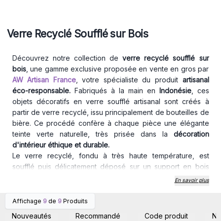
Verre Recyclé Soufflé sur Bois
Découvrez notre collection de
verre recyclé soufflé sur
bois
, une gamme exclusive proposée en vente en gros par
AW Artisan France
, votre spécialiste du produit
artisanal
éco-responsable.
Fabriqués à la main en
Indonésie
, ces
objets décoratifs en verre soufflé artisanal sont créés à
partir de verre recyclé, issu principalement de bouteilles de
bière. Ce procédé confère à chaque pièce une élégante
teinte verte naturelle, très prisée dans la
décoration
d'intérieur éthique et durable.
Le verre recyclé, fondu à très haute température, est
soufflé puis délicatement déposé sur un support en bois
naturel. Le verre chaud épouse alors parfaitement la forme
En savoir plus
du bois, créant un effet visuel organique et sculptural.
Chaque pièce est unique, avec des formes, bulles et reliefs
Affichage
9
de
9
Produits
Connectez-vous ou
Connectez-vous ou
qui témoignent de l'authenticité de ce travail artisanal. Ce
inscrivez-vous pour
inscrivez-vous pour
Nouveautés
Recommandé
Code produit
N
accéder aux prix de gros
accéder aux prix de gros
mélange harmonieux de verre soufflé et de bois brut donne