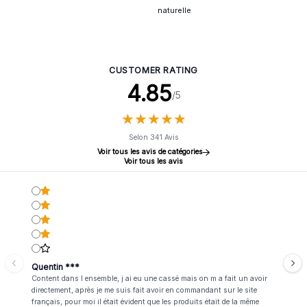
naturelle
CUSTOMER RATING
4.85
/5
★
★
★
★
★
★
★
★
★
★
Selon 341 Avis
Voir tous les avis de catégories
Voir tous les avis
Quentin ***
Content dans l ensemble, j ai eu une cassé mais on m a fait un avoir
directement, après je me suis fait avoir en commandant sur le site
français, pour moi il était évident que les produits était de la même