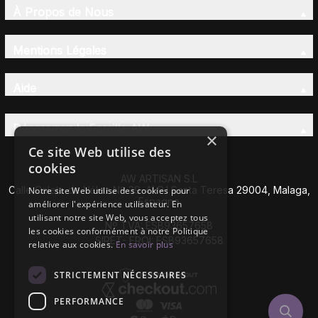
À Propos de Nous
Mentions Légales
Aide
Découvrez la Famille AW
×
Ce site Web utilise des
cookies
AW ARTISAN S.L
Calle Caleta de Vélez Nº 39-41 P.I Santa Teresa 29004, Malaga,
Notre site Web utilise des cookies pour
Espagne
améliorer l'expérience utilisateur. En
utilisant notre site Web, vous acceptez tous
Nº TVA: ESB93657658
les cookies conformément à notre Politique
SIRET- EROI: ESB93657658
relative aux cookies.
En savoir plus
STRICTEMENT NÉCESSAIRES
PERFORMANCE