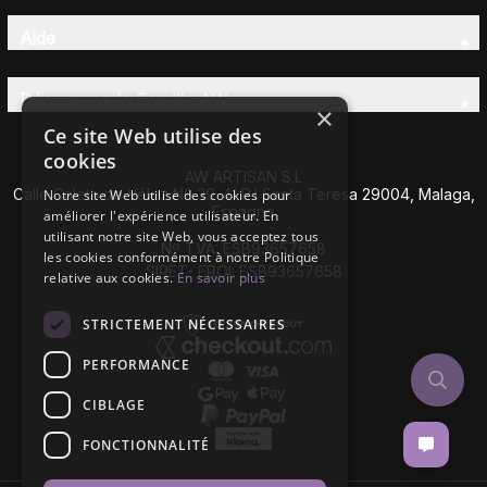
Aide
Découvrez la Famille AW
×
Ce site Web utilise des
cookies
AW ARTISAN S.L
Calle Caleta de Vélez Nº 39-41 P.I Santa Teresa 29004, Malaga,
Notre site Web utilise des cookies pour
Espagne
améliorer l'expérience utilisateur. En
utilisant notre site Web, vous acceptez tous
Nº TVA: ESB93657658
les cookies conformément à notre Politique
SIRET- EROI: ESB93657658
relative aux cookies.
En savoir plus
STRICTEMENT NÉCESSAIRES
PERFORMANCE
CIBLAGE
FONCTIONNALITÉ