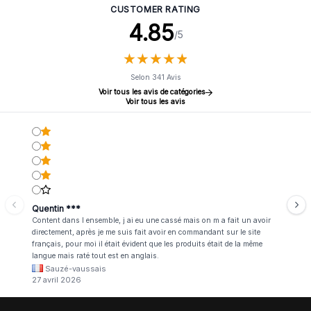
CUSTOMER RATING
4.85
/5
★
★
★
★
★
★
★
★
★
★
Selon 341 Avis
Voir tous les avis de catégories
Voir tous les avis
Quentin ***
Content dans l ensemble, j ai eu une cassé mais on m a fait un avoir
directement, après je me suis fait avoir en commandant sur le site
français, pour moi il était évident que les produits était de la même
langue mais raté tout est en anglais.
Sauzé-vaussais
27 avril 2026