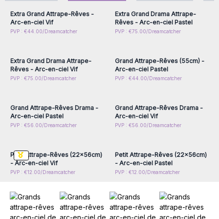
enrichissent également l’espace d’une touche de couleur et
Extra Grand Attrape-Rêves -
Extra Grand Drama Attrape-
de sérénité.
Arc-en-ciel Vif
Rêves - Arc-en-ciel Pastel
Commandez-les dès aujourd’hui et proposez à vos clients
Connectez-vous ou
Connectez-vous ou
PVP : €44.00/Dreamcatcher
PVP : €75.00/Dreamcatcher
inscrivez-vous pour
inscrivez-vous pour
une protection spirituelle authentique et un magnifique
accéder aux prix de gros
accéder aux prix de gros
hommage à l’art de Bali.
Extra Grand Drama Attrape-
Grand Attrape-Rêves (55cm) -
Rêves - Arc-en-ciel Vif
Arc-en-ciel Pastel
Connectez-vous ou
Connectez-vous ou
PVP : €75.00/Dreamcatcher
PVP : €44.00/Dreamcatcher
inscrivez-vous pour
inscrivez-vous pour
accéder aux prix de gros
accéder aux prix de gros
Grand Attrape-Rêves Drama -
Grand Attrape-Rêves Drama -
Arc-en-ciel Pastel
Arc-en-ciel Vif
Connectez-vous ou
Connectez-vous ou
PVP : €56.00/Dreamcatcher
PVP : €56.00/Dreamcatcher
inscrivez-vous pour
inscrivez-vous pour
accéder aux prix de gros
accéder aux prix de gros
Petit Attrape-Rêves (22x56cm)
Petit Attrape-Rêves (22x56cm)
- Arc-en-ciel Vif
- Arc-en-ciel Pastel
PVP : €12.00/Dreamcatcher
PVP : €12.00/Dreamcatcher