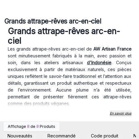
Grands attrape-rêves arc-en-ciel
Grands attrape-rêves arc-en-
ciel
Les grands attrape-rêves arc-en-ciel de
AW Artisan France
sont minutieusement fabriqués à la main, avec passion et
soin, dans les ateliers artisanaux
d'Indonésie
. Conçus
exclusivement à partir de matériaux naturels, ces pièces
uniques reflètent le savoir-faire traditionnel et l’attention aux
détails, garantissant un produit authentique et respectueux
de l’environnement. Aucune plume n’a été utilisée,
permettant de présenter fièrement ces attrape-rêves
comme des produits véganes.
Les attrape-rêves, symboles anciens de protection,
En savoir plus
capturent dans leur délicat maillage les mauvais rêves, ne
laissant filtrer que les bons pour offrir des nuits paisibles.
Affichage
8
de
8
Produits
Connectez-vous ou
Connectez-vous ou
Accrochés dans une chambre, ces superbes attrape-rêves
inscrivez-vous pour
inscrivez-vous pour
Nouveautés
Recommandé
Code produit
N
accéder aux prix de gros
accéder aux prix de gros
arc-en-ciel non seulement purifient les rêves, mais