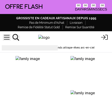
OFFRE FLASH
00
00
00
00
DAY
HRS
MINS
SECS
GROSSISTE EN CADEAUX ARTISANAUX DEPUIS 1995
Pas de Minimum d'Achat
Livraison
Remise de Fidélité Statut Gold
Remise Sur Quantité
Attrape-rêves et mobiles
Grands attrape-rêves arc-en-ciel