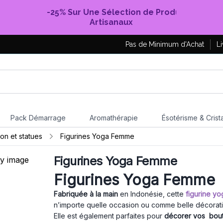
-25% Sur Une Sélection de Produits
Artisanaux
Pas de Minimum d'Achat
Li
Pack Démarrage
Aromathérapie
Ésotérisme & Crist
ion et statues
Figurines Yoga Femme
Figurines Yoga Femme
Figurines Yoga Femme
Fabriquée à la main
en Indonésie, cette
figurine y
n’importe quelle occasion ou comme belle décorati
Elle est également parfaites pour
décorer vos bout