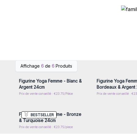
Connectez-vous ou inscrivez-
Connectez-vous ou i
Affichage
6
de
6
Produits
vous pour accéder aux prix de
vous pour accéder au
gros
gros
Figurine Yoga Femme - Blanc &
Figurine Yoga Femm
Argent 24cm
Bordeaux & Argent
Prix de vente conseillé : €23.75/Pièce
Prix de vente conseillé : €2
Connectez-vous ou inscrivez-
vous pour accéder aux prix de
gros
Figurine Yoga Femme - Bronze
BESTSELLER
& Turquoise 24cm
Prix de vente conseillé : €23.75/piece