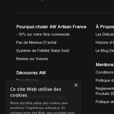
Pourquoi choisir AW Artisan France
À Propos
- 10% sur votre 1ère commande
Les Début
Pas de Minimun D'achat
Histoire d'
Système de Fidélité Statut Gold
Le Blog D
Remise sur Volume
Mentions
Conditions
Découvrez AW
Dropshipping
Politique 
×
Ce site Web utilise des
Fullfilment Service EU
Règlement 
Produits (
cookies
Services de Marketing Digital
Politque d
Notre site Web utilise des cookies pour
Commerce Éthique
améliorer l'expérience utilisateur. En
utilisant notre site Web, vous acceptez tous