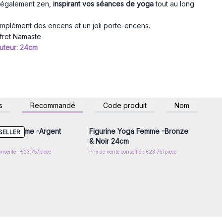
s également zen,
inspirant vos séances de yoga
tout au long
omplément des encens et un joli porte-encens.
fret Namaste
auteur: 24cm
z-vous ou inscrivez-
Connectez-vous ou inscrivez-
s
Recommandé
Code produit
Nom
r accéder aux prix de
vous pour accéder aux prix de
gros
gros
oga Femme -Argent
Figurine Yoga Femme -Bronze
SELLER
& Noir 24cm
onseillé : €23.75/piece
Prix de vente conseillé : €23.75/piece