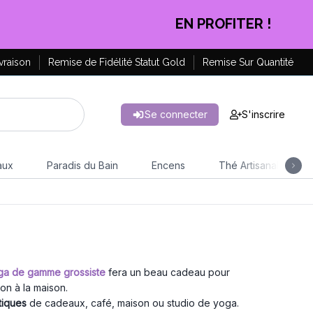
EN PROFITER !
vraison
Remise de Fidélité Statut Gold
Remise Sur Quantité
Se connecter
S'inscrire
aux
Paradis du Bain
Encens
Thé Artisanal
oga de gamme grossiste
fera un beau cadeau pour
on à la maison.
iques
de cadeaux, café, maison ou studio de yoga.