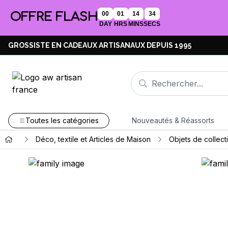
OFFRE FLASH
00
01
14
34
DAY
HRS
MINS
SECS
GROSSISTE EN CADEAUX ARTISANAUX DEPUIS 1995
Toutes les catégories
Nouveautés & Réassorts
Déco, textile et Articles de Maison
Objets de collect