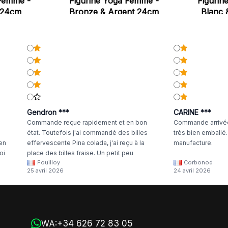
 Femme -
Figurine Yoga Femme -
Figurin
 24cm
Bronze & Argent 24cm
Blanc 
Gendron ***
CARINE ***
Commande reçue rapidement et en bon
Commande arrivée
état. Toutefois j'ai commandé des billes
très bien emballé
 en
effervescente Pina colada, j'ai reçu à la
manufacture.
oi
place des billes fraise. Un petit peu
Fouilloy
Corbonod
la
dommage
25 avril 2026
24 avril 2026
+34 626 72 83 05
WA: