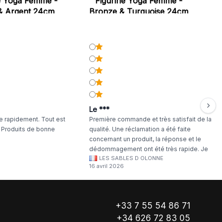
e Yoga Femme -
Figurine Yoga Femme -
& Argent 24cm
Bronze & Turquoise 24cm
Le ***
 rapidement. Tout est
Première commande et très satisfait de la
. Produits de bonne
qualité. Une réclamation a été faite
concernant un produit, la réponse et le
dédommagement ont été très rapide. Je
LES SABLES D OLONNE
continuerai à commander chez WA Artisan
16 avril 2026
!
+33 7 55 54 86 71
+34 626 72 83 05