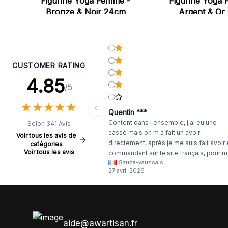
Figurine Yoga Femme -
Figurine Yoga
Bronze & Noir 24cm
Argent & Or
CUSTOMER RATING
4.85
/5
★
★
★
★
★
★
★
★
★
★
Quentin ***
Content dans l ensemble, j ai eu une
Selon 341 Avis
cassé mais on m a fait un avoir
Voir tous les avis de
directement, après je me suis fait avoir
catégories
Voir tous les avis
commandant sur le site français, pour m
Sauzé-vaussais
il était évident que les produits était de 
27 avril 2026
même langue mais raté tout est en
anglais.
aide@awartisan.fr