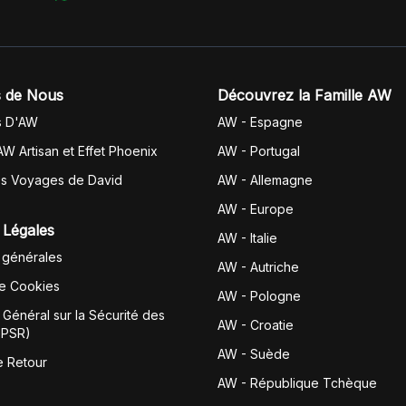
 de Nous
Découvrez la Famille AW
s D'AW
AW - Espagne
AW Artisan et Effet Phoenix
AW -
Portugal
es Voyages de David
AW - Allemagne
AW - Europe
 Légales
AW - Italie
 générales
AW - Autriche
de Cookies
AW - Pologne
Général sur la Sécurité des
AW - Croatie
GPSR)
AW - Suède
e Retour
AW - République Tchèque