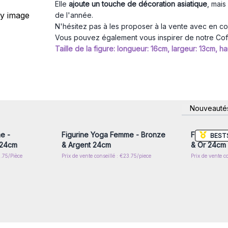
Elle
ajoute un touche de décoration asiatique
, mai
de l'année.
N'hésitez pas à les proposer à la vente avec en c
Vous pouvez également vous inspirer de notre
Cof
Taille de la figure: longueur: 16cm, largeur: 13cm, h
nscrivez-
Connectez-vous ou inscrivez-
Connecte
Nouveauté
x prix de
vous pour accéder aux prix de
vous pou
gros
e -
Figurine Yoga Femme - Bronze
Figurine Y
BEST
 24cm
& Argent 24cm
& Or 24cm
3.75/Pièce
Prix de vente conseillé : €23.75/piece
Prix de vente c