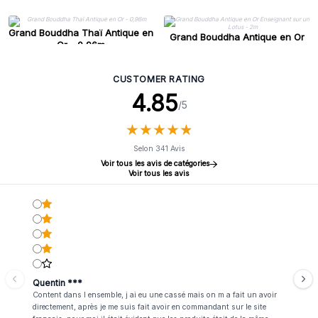
Grand Bouddha Thaï Antique en
Grand Bouddha Antique en Or
Or - 0,96m
Enseignant sur un Lotus - 2m
CUSTOMER RATING
4.85
/5
★
★
★
★
★
★
★
★
★
★
Selon 341 Avis
Voir tous les avis de catégories
Voir tous les avis
Quentin ***
Content dans l ensemble, j ai eu une cassé mais on m a fait un avoir
directement, après je me suis fait avoir en commandant sur le site