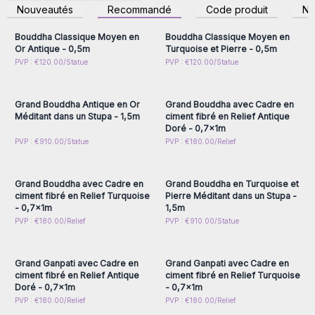
inscrivez-vous pour
inscrivez-vous pour
vous pouvez nous contacter par e-mail. :
aide@awartisan.fr
.
Nouveautés
Recommandé
Code produit
N
accéder aux prix de gros
accéder aux prix de gros
Si vous passez directement votre commande, nous vous
contacterons avant l'expédition pour vous communiquer le
Bouddha Classique Moyen en
Bouddha Classique Moyen en
Or Antique - 0,5m
Turquoise et Pierre - 0,5m
montant des frais de transport et obtenir votre validation.
Connectez-vous ou
Connectez-vous ou
PVP : €120.00/Statue
PVP : €120.00/Statue
inscrivez-vous pour
inscrivez-vous pour
accéder aux prix de gros
accéder aux prix de gros
Grand Bouddha Antique en Or
Grand Bouddha avec Cadre en
Méditant dans un Stupa - 1,5m
ciment fibré en Relief Antique
Doré - 0,7x1m
Connectez-vous ou
Connectez-vous ou
PVP : €910.00/Statue
PVP : €180.00/Relief
inscrivez-vous pour
inscrivez-vous pour
accéder aux prix de gros
accéder aux prix de gros
Grand Bouddha avec Cadre en
Grand Bouddha en Turquoise et
ciment fibré en Relief Turquoise
Pierre Méditant dans un Stupa -
- 0,7x1m
1,5m
Connectez-vous ou
Connectez-vous ou
PVP : €180.00/Relief
PVP : €910.00/Statue
inscrivez-vous pour
inscrivez-vous pour
accéder aux prix de gros
accéder aux prix de gros
Grand Ganpati avec Cadre en
Grand Ganpati avec Cadre en
ciment fibré en Relief Antique
ciment fibré en Relief Turquoise
Doré - 0,7x1m
- 0,7x1m
Connectez-vous ou
Connectez-vous ou
PVP : €180.00/Relief
PVP : €180.00/Relief
inscrivez-vous pour
inscrivez-vous pour