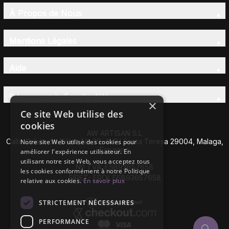
À Propos de Nous
Mentions Légales
Aide
Découvrez la Famille AW
×
Ce site Web utilise des
cookies
AW ARTISAN S.L
Calle Caleta de Vélez Nº 39-41 P.I Santa Teresa 29004, Malaga,
Notre site Web utilise des cookies pour
Espagne
améliorer l'expérience utilisateur. En
utilisant notre site Web, vous acceptez tous
Nº TVA: ESB93657658
les cookies conformément à notre Politique
SIRET- EROI: ESB93657658
relative aux cookies.
En savoir plus
STRICTEMENT NÉCESSAIRES
PERFORMANCE