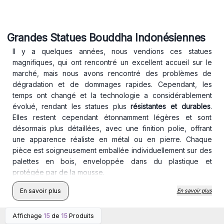
Grandes Statues Bouddha Indonésiennes
Il y a quelques années, nous vendions ces statues
magnifiques, qui ont rencontré un excellent accueil sur le
marché, mais nous avons rencontré des problèmes de
dégradation et de dommages rapides. Cependant, les
temps ont changé et la technologie a considérablement
évolué, rendant les statues plus
résistantes et durables
.
Elles restent cependant étonnamment légères et sont
désormais plus détaillées, avec une finition polie, offrant
une apparence réaliste en métal ou en pierre. Chaque
pièce est soigneusement emballée individuellement sur des
palettes en bois, enveloppée dans du plastique et
protégée par de la mousse.
En savoir plus
En savoir plus
⚠️ Important : Ce produit nécessite un envoi sur palette,
entraînant des frais de transport supplémentaires. Pour
Affichage
15
de
15
Produits
connaître le coût de la livraison avant de passer commande,
Connectez-vous ou
Connectez-vous ou