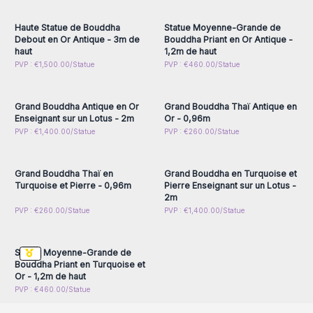
accéder aux prix de gros
accéder aux prix de gros
Haute Statue de Bouddha
Statue Moyenne-Grande de
Debout en Or Antique - 3m de
Bouddha Priant en Or Antique -
haut
1,2m de haut
Connectez-vous ou
Connectez-vous ou
PVP : €1,500.00/Statue
PVP : €460.00/Statue
inscrivez-vous pour
inscrivez-vous pour
accéder aux prix de gros
accéder aux prix de gros
Grand Bouddha Antique en Or
Grand Bouddha Thaï Antique en
Enseignant sur un Lotus - 2m
Or - 0,96m
Connectez-vous ou
Connectez-vous ou
PVP : €1,400.00/Statue
PVP : €260.00/Statue
inscrivez-vous pour
inscrivez-vous pour
accéder aux prix de gros
accéder aux prix de gros
Grand Bouddha Thaï en
Grand Bouddha en Turquoise et
Turquoise et Pierre - 0,96m
Pierre Enseignant sur un Lotus -
2m
Connectez-vous ou
PVP : €260.00/Statue
PVP : €1,400.00/Statue
inscrivez-vous pour
accéder aux prix de gros
Statue Moyenne-Grande de
Bouddha Priant en Turquoise et
Or - 1,2m de haut
PVP : €460.00/Statue