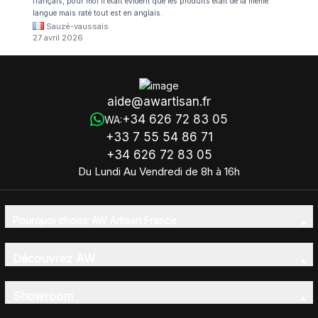
français, pour moi il était évident que les produits était de la même
langue mais raté tout est en anglais.
Sauzé-vaussais
27 avril 2026
aide@awartisan.fr
+34 626 72 83 05
WA:
+33 7 55 54 86 71
+34 626 72 83 05
Du Lundi Au Vendredi de 8h à 16h
Pourquoi choisir AW Artisan France
Découvrez AW
Showroom