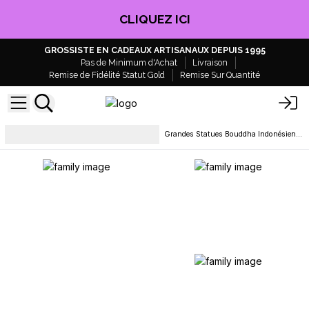
EN PROFITER !
GROSSISTE EN CADEAUX ARTISANAUX DEPUIS 1995
Pas de Minimum d'Achat
Livraison
Remise de Fidélité Statut Gold
Remise Sur Quantité
Objets de collection et
Grandes Statues Bouddha Indonésiennes
statues