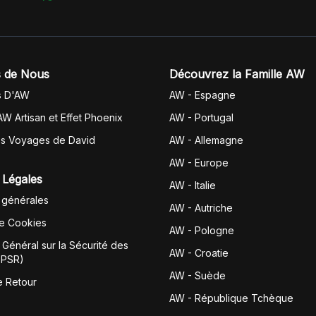
 de Nous
Découvrez la Famille AW
s D'AW
AW - Espagne
AW Artisan et Effet Phoenix
AW -
Portugal
es Voyages de David
AW - Allemagne
AW - Europe
 Légales
AW - Italie
 générales
AW - Autriche
de Cookies
AW - Pologne
Général sur la Sécurité des
AW - Croatie
GPSR)
AW - Suède
e Retour
AW - République Tchèque