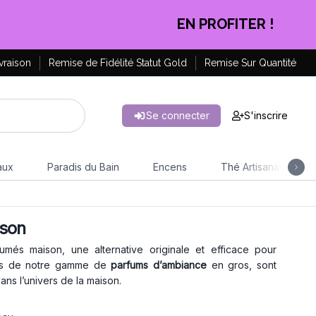
CLIQUEZ ICI
vraison
Remise de Fidélité Statut Gold
Remise Sur Quantité
Se connecter
S'inscrire
aux
Paradis du Bain
Encens
Thé Artisanal
ison
fumés maison, une alternative originale et efficace pour
sus de notre gamme de
parfums d’ambiance
en gros, sont
ans l’univers de la maison.