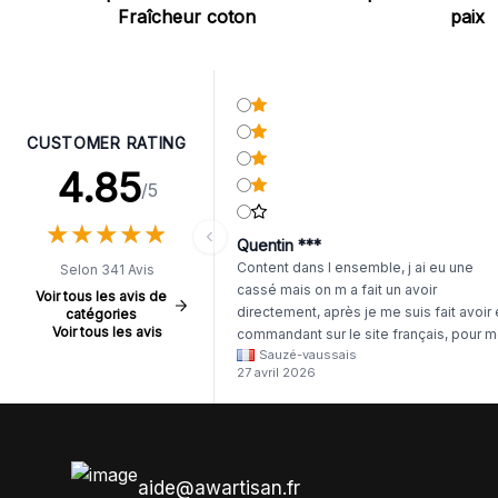
Fraîcheur coton
paix
CUSTOMER RATING
4.85
/5
★
★
★
★
★
★
★
★
★
★
Quentin ***
Content dans l ensemble, j ai eu une
Selon 341 Avis
cassé mais on m a fait un avoir
Voir tous les avis de
directement, après je me suis fait avoir
catégories
Voir tous les avis
commandant sur le site français, pour m
Sauzé-vaussais
il était évident que les produits était de 
27 avril 2026
même langue mais raté tout est en
anglais.
aide@awartisan.fr