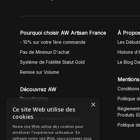
Pourquoi choisir AW Artisan France
À Propos
- 10% sur votre 1ère commande
Les Début
Pas de Minimun D'achat
Histoire d'
Système de Fidélité Statut Gold
Le Blog D
Remise sur Volume
Mentions
Conditions
Découvrez AW
Dropshipping
Politique 
×
Ce site Web utilise des
Fullfilment Service EU
Règlement 
Produits (
cookies
Services de Marketing Digital
Politque d
Notre site Web utilise des cookies pour
Commerce Éthique
améliorer l'expérience utilisateur. En
utilisant notre site Web, vous acceptez tous