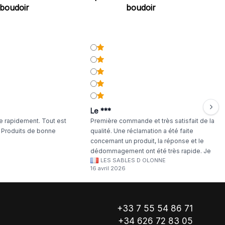
boudoir
boudoir
Le ***
 rapidement. Tout est
Première commande et très satisfait de la
. Produits de bonne
qualité. Une réclamation a été faite
concernant un produit, la réponse et le
dédommagement ont été très rapide. Je
LES SABLES D OLONNE
continuerai à commander chez WA Artisan
16 avril 2026
!
+33 7 55 54 86 71
+34 626 72 83 05