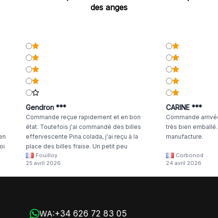
des anges
Gendron ***
CARINE ***
Commande reçue rapidement et en bon
Commande arrivée
état. Toutefois j'ai commandé des billes
très bien emballé
 en
effervescente Pina colada, j'ai reçu à la
manufacture.
oi
place des billes fraise. Un petit peu
Fouilloy
Corbonod
la
dommage
25 avril 2026
24 avril 2026
+34 626 72 83 05
WA: