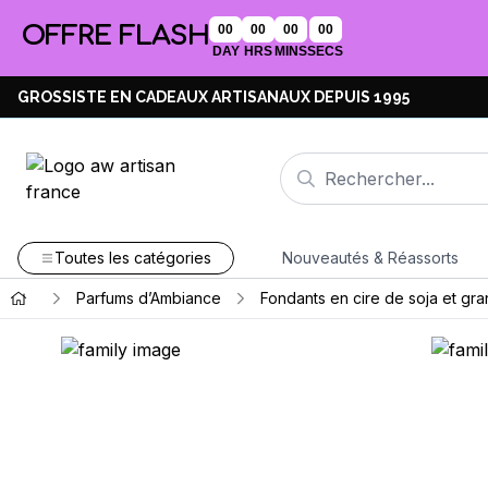
OFFRE FLASH
00
00
00
00
DAY
HRS
MINS
SECS
GROSSISTE EN CADEAUX ARTISANAUX DEPUIS 1995
Toutes les catégories
Nouveautés & Réassorts
Parfums d’Ambiance
Fondants en cire de soja et gran