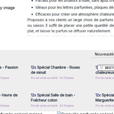
Parfaits pour les brûleurs à huile, sans ajout d’
Idéaux pour les lettres parfumées, plaques d
Efficaces pour créer une atmosphère chaleureu
Proposez à vos clients un large choix de parfums
ou saison. Il suffit de placer une petite quantité
plat, et laisser le parfum se diffuser naturellement.
Ces granulés parfumés sont un incontournable de 
collection d’huiles parfumées et sprays d’ambiance
Astuce de vente
: Présentez-les en complément
nscrivez-
Connectez-vous ou inscrivez-
Connecte
croisées. Vos clients apprécieront la simplicité d’util
Nouveauté
x prix de
vous pour accéder aux prix de
vous pou
gros
Ajoutez ces granulés parfumés à votre catalogue 
tendance pour parfumer leur intérieur !
 - Passion
12x
Spécial Chambre - Roses
12x
Spécial
BEST
de minuit
chaleureu
19/piece
Prix de vente conseillé : €2.19/piece
Prix de vente co
nscrivez-
Connectez-vous ou inscrivez-
Connecte
x prix de
vous pour accéder aux prix de
vous pou
gros
- Havre de
12x
Spécial Salle de bain -
12x
Spécial
Fraîcheur coton
Marguerite
19/piece
Prix de vente conseillé : €2.19/piece
Prix de vente co