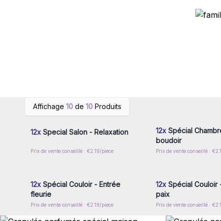
Connectez-vous ou inscrivez-
Connectez-vous ou i
Affichage
10
de
10
Produits
vous pour accéder aux prix de
vous pour accéder au
gros
gros
12x
Spécial Chambre
12x
Special Salon - Relaxation
boudoir
Prix de vente conseillé : €2.19/piece
Prix de vente conseillé : €2.
Connectez-vous ou inscrivez-
Connectez-vous ou i
vous pour accéder aux prix de
vous pour accéder au
gros
gros
12x
Spécial Couloir - Entrée
12x
Spécial Couloir 
fleurie
paix
Prix de vente conseillé : €2.19/piece
Prix de vente conseillé : €2.