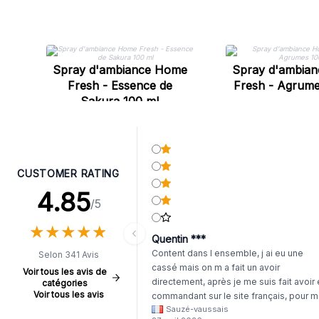
Spray d'ambiance Home
Spray d'ambia
Fresh - Essence de
Fresh - Agrume
Sakura 100 ml
CUSTOMER RATING
4.85
/5
★
★
★
★
★
★
★
★
★
★
Quentin ***
Content dans l ensemble, j ai eu une
Selon 341 Avis
cassé mais on m a fait un avoir
Voir tous les avis de
directement, après je me suis fait avoir
catégories
Voir tous les avis
commandant sur le site français, pour m
Sauzé-vaussais
il était évident que les produits était de 