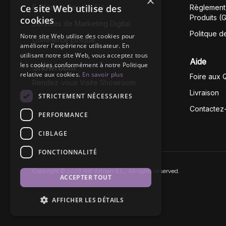
×
Ce site Web utilise des
Fullfilment Service EU
Règlement 
Produits (
cookies
Services de Marketing Digital
Politque d
Notre site Web utilise des cookies pour
Commerce Éthique
améliorer l'expérience utilisateur. En
utilisant notre site Web, vous acceptez tous
Aide
les cookies conformément à notre Politique
Showroom
relative aux cookies.
En savoir plus
Foire aux 
Rendez-vous Visite Showroom
Livraison
STRICTEMENT NÉCESSAIRES
Contactez
PERFORMANCE
CIBLAGE
FONCTIONNALITÉ
Copyright © 2026 AW Artisan S.L,. All rights reserved.
ACCEPTER TOUT
AFFICHER LES DÉTAILS