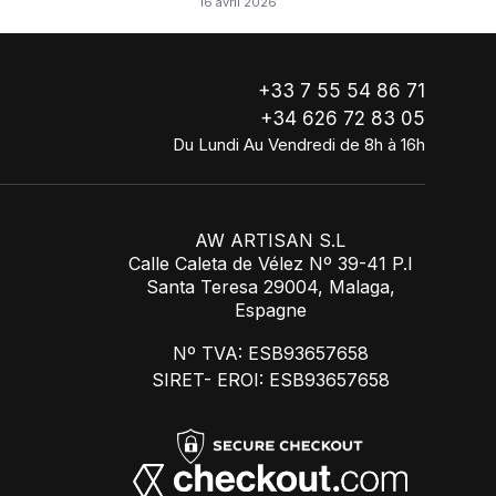
16 avril 2026
!
+33 7 55 54 86 71
+34 626 72 83 05
Du Lundi Au Vendredi de 8h à 16h
AW ARTISAN S.L
Calle Caleta de Vélez Nº 39-41 P.I
Santa Teresa 29004, Malaga,
Espagne
Nº TVA: ESB93657658
SIRET- EROI: ESB93657658