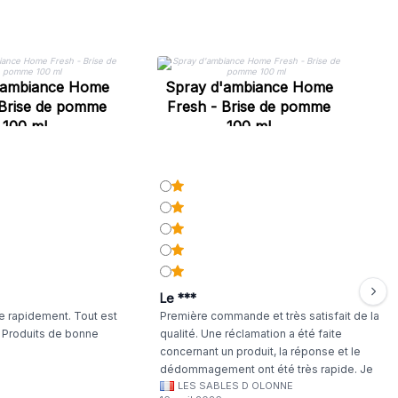
'ambiance Home
Spray d'ambiance Home
S
 Brise de pomme
Fresh - Brise de pomme
F
100 ml
100 ml
Le ***
 rapidement. Tout est
Première commande et très satisfait de la
. Produits de bonne
qualité. Une réclamation a été faite
concernant un produit, la réponse et le
dédommagement ont été très rapide. Je
LES SABLES D OLONNE
continuerai à commander chez WA Artisan