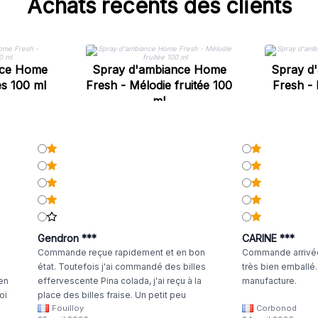
Achats récents des clients
nce Home
Spray d'ambiance Home
Spray d
s 100 ml
Fresh - Mélodie fruitée 100
Fresh -
ml
Gendron ***
CARINE ***
Commande reçue rapidement et en bon
Commande arrivée
état. Toutefois j'ai commandé des billes
très bien emballé
 en
effervescente Pina colada, j'ai reçu à la
manufacture.
oi
place des billes fraise. Un petit peu
Fouilloy
Corbonod
la
dommage