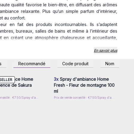
aute qualité favorise le bien-être, en diffusant des arômes
ambiance relaxante. Plus qu’un simple parfum d’intérieur,
et au confort.
eur en fait des produits incontournables. Ils s’adaptent
ambres, bureaux, salles de bains et même à l’intérieur des
 tout en créant une atmosphère chaleureuse et accueillante,
ment des distributeurs de sprays d’air frais, nous sommes
En savoir plus
sformation des espaces grâce à des parfums naturels et
z-vous ou inscrivez-
Connectez-vous ou inscrivez-
s
Recommandé
Code produit
Nom
utique ou votre site e-commerce en proposant des sprays
r accéder aux prix de
vous pour accéder aux prix de
gros
gros
heur, d’élégance et de qualité.
e avec sophistication et naturel ! 🌍🌸
'ambiance Home
3x
Spray d'ambiance Home
SELLER
sence de Sakura
Fresh - Fleur de montagne 100
ml
Prix de vente conseillé : €7.50/Spray d'ambiance
Prix de vente conseillé : €7.50/Spray d'ambiance