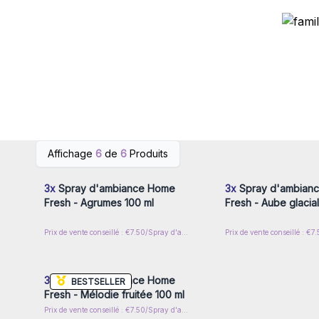
Connectez-vous ou inscrivez-
Connectez-vous ou i
Affichage
6
de
6
Produits
vous pour accéder aux prix de
vous pour accéder au
gros
gros
3x
Spray d'ambiance Home
3x
Spray d'ambian
Fresh - Agrumes 100 ml
Fresh - Aube glacia
Prix de vente conseillé : €7.50/Spray d'ambiance
Connectez-vous ou inscrivez-
vous pour accéder aux prix de
gros
3x
Spray d'ambiance Home
BESTSELLER
Fresh - Mélodie fruitée 100 ml
Prix de vente conseillé : €7.50/Spray d'ambiance