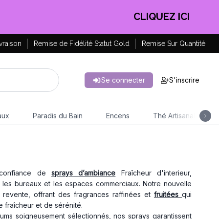
CLIQUEZ ICI
vraison
Remise de Fidélité Statut Gold
Remise Sur Quantité
Se connecter
S'inscrire
aux
Paradis du Bain
Encens
Thé Artisanal
 confiance de
sprays d’ambiance
Fraîcheur d'interieur,
, les bureaux et les espaces commerciaux. Notre nouvelle
revente, offrant des fragrances raffinées et
fruitées
qui
 fraîcheur et de sérénité.
fums soigneusement sélectionnés, nos sprays garantissent