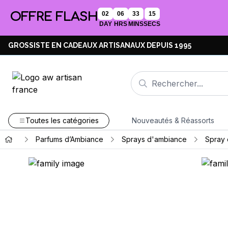
OFFRE FLASH
02
06
33
15
DAY
HRS
MINS
SECS
GROSSISTE EN CADEAUX ARTISANAUX DEPUIS 1995
Toutes les catégories
Nouveautés & Réassorts
Parfums d’Ambiance
Sprays d'ambiance
Spray 