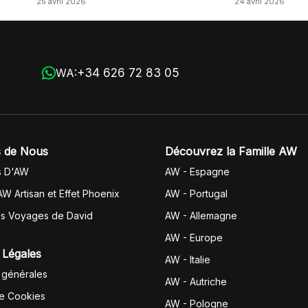
25 avril 2026
24 avril 2026
+34 626 72 83 05
WA:
 de Nous
Découvrez la Famille AW
s D'AW
AW - Espagne
AW Artisan et Effet Phoenix
AW -
Portugal
es Voyages de David
AW - Allemagne
AW - Europe
 Légales
AW - Italie
 générales
AW - Autriche
de Cookies
AW - Pologne