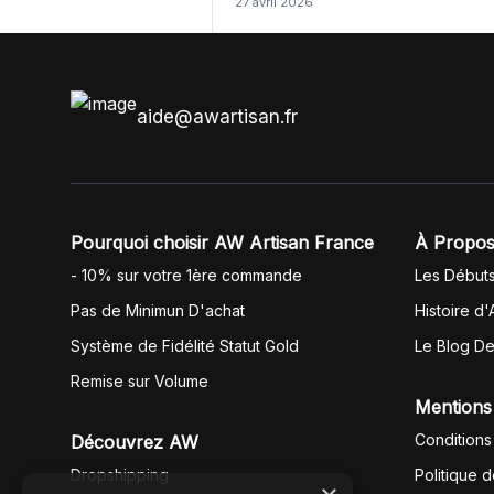
27 avril 2026
même langue mais raté tout est en
anglais.
aide@awartisan.fr
Pourquoi choisir AW Artisan France
À Propos
- 10% sur votre 1ère commande
Les Début
Pas de Minimun D'achat
Histoire d'
Système de Fidélité Statut Gold
Le Blog D
Remise sur Volume
Mentions
Conditions
Découvrez AW
Dropshipping
Politique 