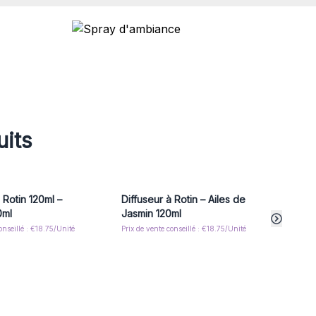
uits
 Rotin 120ml –
Diffuseur à Rotin – Ailes de
Diffu
0ml
Jasmin 120ml
Cass
onseillé : €18.75/Unité
Prix de vente conseillé : €18.75/Unité
Prix de