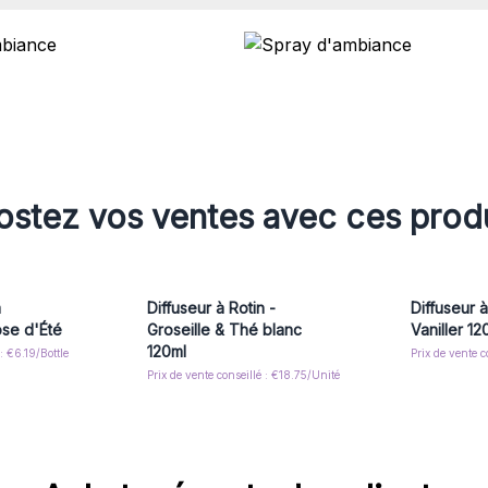
stez vos ventes avec ces prod
m
Diffuseur à Rotin -
Diffuseur à
se d'Été
Groseille & Thé blanc
Vaniller 12
120ml
 : €6.19/Bottle
Prix de vente c
Prix de vente conseillé : €18.75/Unité