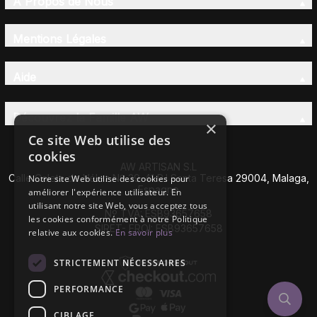
À Propos de Nous
Mentions Légales
Aide
Découvrez la Famille AW
×
Ce site Web utilise des
cookies
AW ARTISAN S.L
Calle Caleta de Vélez Nº 39-41 P.I Santa Teresa 29004, Malaga,
Notre site Web utilise des cookies pour
Espagne
améliorer l'expérience utilisateur. En
utilisant notre site Web, vous acceptez tous
Nº TVA: ESB93657658
les cookies conformément à notre Politique
SIRET- EROI: ESB93657658
relative aux cookies.
En savoir plus
STRICTEMENT NÉCESSAIRES
PERFORMANCE
CIBLAGE