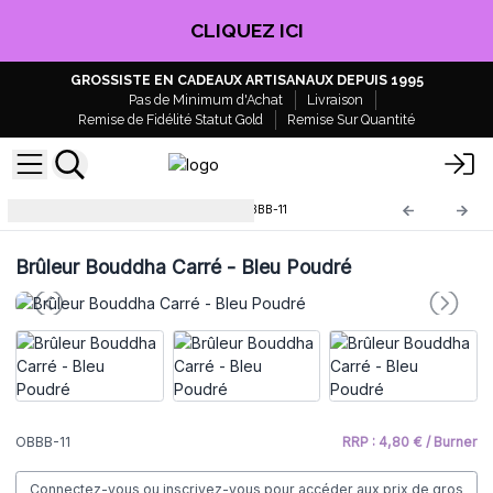
CLIQUEZ ICI
GROSSISTE EN CADEAUX ARTISANAUX DEPUIS 1995
Pas de Minimum d'Achat
Livraison
Remise de Fidélité Statut Gold
Remise Sur Quantité
Brûleurs à huile Bouddha
OBBB-11
Brûleur Bouddha Carré - Bleu Poudré
OBBB-11
RRP : 4,80 € / Burner
Connectez-vous ou inscrivez-vous pour accéder aux prix de gros