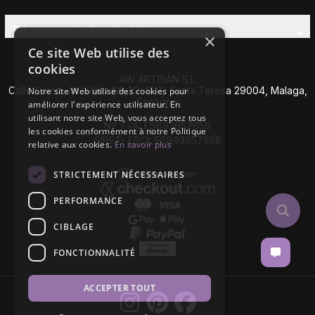
Découvrez la Famille AW
×
Ce site Web utilise des
cookies
AW ARTISAN S.L
Calle Caleta de Vélez Nº 39-41 P.I Santa Teresa 29004, Malaga,
Notre site Web utilise des cookies pour
Espagne
améliorer l'expérience utilisateur. En
utilisant notre site Web, vous acceptez tous
Nº TVA: ESB93657658
les cookies conformément à notre Politique
SIRET- EROI: ESB93657658
relative aux cookies.
En savoir plus
STRICTEMENT NÉCESSAIRES
PERFORMANCE
CIBLAGE
FONCTIONNALITÉ
ACCEPTER TOUT