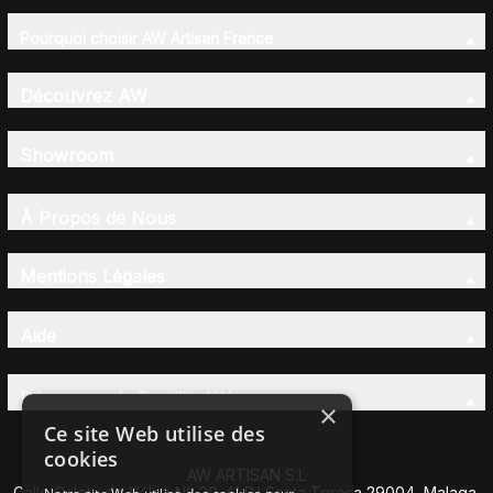
Pourquoi choisir AW Artisan France
Découvrez AW
Showroom
À Propos de Nous
Mentions Légales
Aide
Découvrez la Famille AW
×
Ce site Web utilise des
cookies
AW ARTISAN S.L
Calle Caleta de Vélez Nº 39-41 P.I Santa Teresa 29004, Malaga,