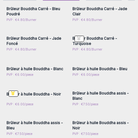
Brûleur Bouddha Carré - Bleu
Brûleur Bouddha Carré - Jade
Poudré
Clair
Connectez-vous ou
Connectez-vous ou
PVP : €4.80/Burner
PVP : €4.80/Burner
inscrivez-vous pour
inscrivez-vous pour
accéder aux prix de gros
accéder aux prix de gros
Brûleur Bouddha Carré - Jade
Brûleur Bouddha Carré -
Foncé
Turquoise
Connectez-vous ou
Connectez-vous ou
PVP : €4.80/Burner
PVP : €4.80/Burner
inscrivez-vous pour
inscrivez-vous pour
accéder aux prix de gros
accéder aux prix de gros
Brûleur à huile Bouddha - Blanc
Brûleur à huile Bouddha - Bleu
Connectez-vous ou
Connectez-vous ou
PVP : €6.00/piece
PVP : €6.00/piece
inscrivez-vous pour
inscrivez-vous pour
accéder aux prix de gros
accéder aux prix de gros
Brûleur à huile Bouddha assis -
Brûleur à huile Bouddha - Noir
Blanc
Connectez-vous ou
Connectez-vous ou
PVP : €6.00/piece
PVP : €7.50/piece
inscrivez-vous pour
inscrivez-vous pour
accéder aux prix de gros
accéder aux prix de gros
Brûleur à huile Bouddha assis -
Brûleur à huile Bouddha assis -
Bleu
Noir
Connectez-vous ou
Connectez-vous ou
PVP : €7.50/piece
PVP : €7.50/piece
inscrivez-vous pour
inscrivez-vous pour