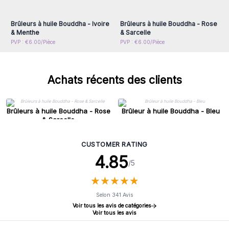
accéder aux prix de gros
accéder aux prix de gros
Brûleurs à huile Bouddha - Ivoire
Brûleurs à huile Bouddha - Rose
& Menthe
& Sarcelle
PVP : €6.00/Pièce
PVP : €6.00/Pièce
Achats récents des clients
Brûleurs à huile Bouddha - Rose
Brûleur à huile Bouddha - Bleu
& Sarcelle
CUSTOMER RATING
4.85
/5
★
★
★
★
★
★
★
★
★
★
Selon 341 Avis
Voir tous les avis de catégories
Voir tous les avis