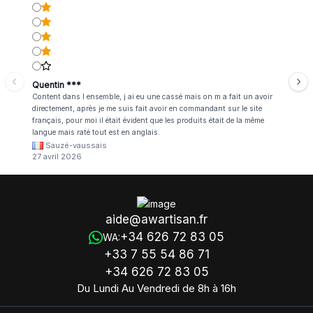
Quentin ***
Content dans l ensemble, j ai eu une cassé mais on m a fait un avoir
directement, après je me suis fait avoir en commandant sur le site
français, pour moi il était évident que les produits était de la même
langue mais raté tout est en anglais.
Sauzé-vaussais
27 avril 2026
aide@awartisan.fr
+34 626 72 83 05
WA:
+33 7 55 54 86 71
+34 626 72 83 05
Du Lundi Au Vendredi de 8h à 16h