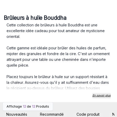
Brûleurs à huile Bouddha
Cette collection de brûleurs à huile Bouddha est une
excellente idée cadeau pour tout amateur de mysticisme
oriental.
Cette gamme est idéale pour brûler des huiles de parfum,
mijoter des granules et fondre de la cire. C'est un ornement
attrayant pour une table ou une cheminée dans n'importe
quelle pièce.
Placez toujours le brûleur à huile sur un support résistant à
la chaleur. Assurez-vous qu'il y ait suffisamment d'eau dans
le récipient au-dessus du brûleur. Utilisez des bougies
chauffe-plat de bonne qualité. Ne laissez jamais sans
En savoir plus
surveillance lorsqu'il est allumé et éloignez-vous des
rideaux.
Affichage
12
de
12
Produits
Connectez-vous ou
Connectez-vous ou
inscrivez-vous pour
inscrivez-vous pour
Nouveautés
Recommandé
Code produit
N
accéder aux prix de gros
accéder aux prix de gros