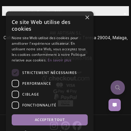
Découvrez la Famille AW
×
Ce site Web utilise des
cookies
AW ARTISAN S.L
Calle Caleta de Vélez Nº 39-41 P.I Santa Teresa 29004, Malaga,
Notre site Web utilise des cookies pour
Espagne
améliorer l'expérience utilisateur. En
utilisant notre site Web, vous acceptez tous
Nº TVA: ESB93657658
les cookies conformément à notre Politique
SIRET- EROI: ESB93657658
relative aux cookies.
En savoir plus
STRICTEMENT NÉCESSAIRES
PERFORMANCE
CIBLAGE
FONCTIONNALITÉ
ACCEPTER TOUT