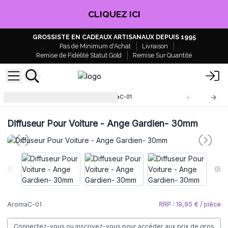
CLIQUEZ ICI
GROSSISTE EN CADEAUX ARTISANAUX DEPUIS 1995
Pas de Minimum d'Achat
Livraison
Remise de Fidélité Statut Gold
Remise Sur Quantité
Diffuseur Pour Voiture
AromaC-01
Diffuseur Pour Voiture - Ange Gardien- 30mm
AromaC-01
RRP : 19,95 € / pièce
Connectez-vous ou inscrivez-vous pour accéder aux prix de gros