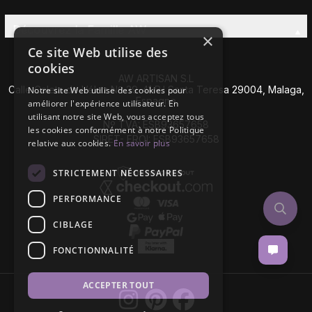
Découvrez la Famille AW
×
Ce site Web utilise des
cookies
AW ARTISAN S.L
Calle Caleta de Vélez Nº 39-41 P.I Santa Teresa 29004, Malaga,
Notre site Web utilise des cookies pour
Espagne
améliorer l'expérience utilisateur. En
utilisant notre site Web, vous acceptez tous
Nº TVA: ESB93657658
les cookies conformément à notre Politique
SIRET- EROI: ESB93657658
relative aux cookies.
En savoir plus
STRICTEMENT NÉCESSAIRES
PERFORMANCE
CIBLAGE
FONCTIONNALITÉ
ACCEPTER TOUT