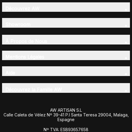
Découvrez AW
Showroom
À Propos de Nous
Mentions Légales
Aide
Découvrez la Famille AW
AW ARTISAN S.L
Calle Caleta de Vélez Nº 39-41 P.I Santa Teresa 29004, Malaga,
Espagne
Nº TVA: ESB93657658