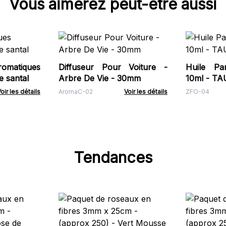
Vous aimerez peut-être aussi
atiques
Diffuseur Pour Voiture -
Huile Pa
e santal
Arbre De Vie - 30mm
10ml - T
oir les détails
AromaC-02
Voir les détails
ZFO-04
Tendances