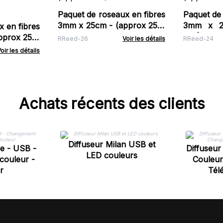
Paquet de roseaux en fibres
Paquet de 
3mm x 25cm - (approx 250)
3mm x 2
 en fibres
- Vert Mousse
250) - La
pprox 250)
RReed-26
Voir les détails
RReed-24
oir les détails
Achats récents des clients
Diffuseur Milan USB et
me - USB -
Diffuseur
LED couleurs
couleur -
Couleur
r
Tél