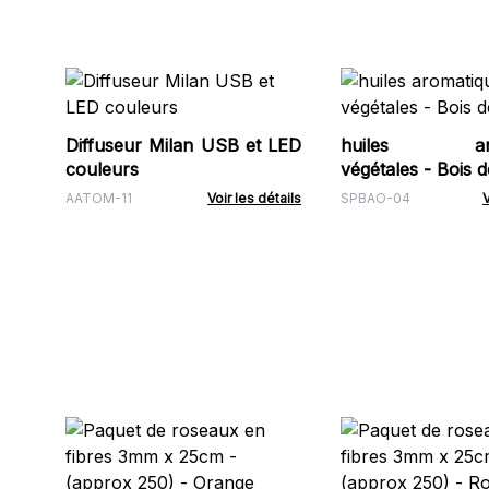
Diffuseur Milan USB et LED
huiles arom
couleurs
végétales - Bois d
AATOM-11
Voir les détails
SPBAO-04
V