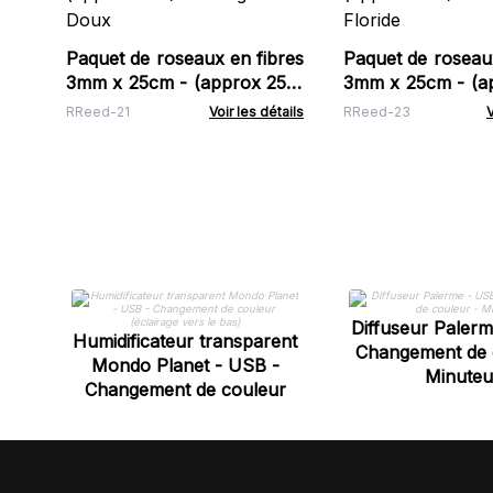
Paquet de roseaux en fibres
Paquet de roseaux
3mm x 25cm - (approx 250)
3mm x 25cm - (a
- Orange Doux
- Rose de Floride
RReed-21
Voir les détails
RReed-23
V
Diffuseur Paler
Humidificateur transparent
Changement de 
Mondo Planet - USB -
Minuteu
Changement de couleur
(éclairage vers le bas)