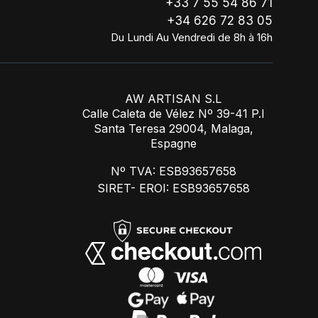
+33 7 55 54 86 71
+34 626 72 83 05
Du Lundi Au Vendredi de 8h à 16h
AW ARTISAN S.L
Calle Caleta de Vélez Nº 39-41 P.I
Santa Teresa 29004, Malaga,
Espagne
Nº TVA: ESB93657658
SIRET- EROI: ESB93657658