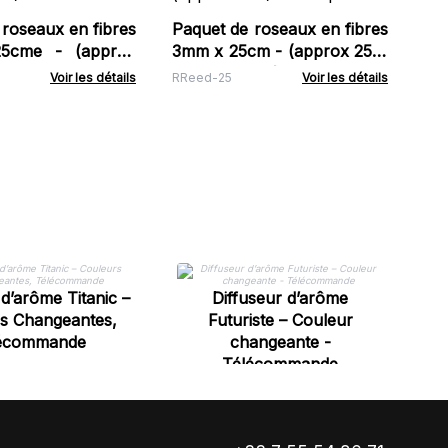
Ndif
roseaux en fibres
Paquet de roseaux en fibres
5cme - (approx
3mm x 25cm - (approx 250)
vande
- Bleu poudré
Voir les détails
RReed-25
Voir les détails
 d’arôme Titanic –
Diffuseur d’arôme
s Changeantes,
Futuriste – Couleur
écommande
changeante -
Télécommande