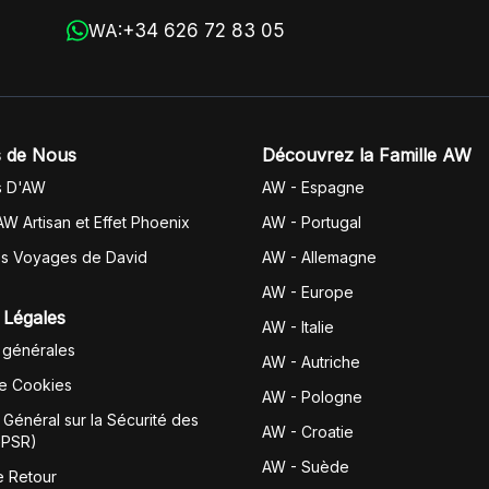
+34 626 72 83 05
WA:
 de Nous
Découvrez la Famille AW
s D'AW
AW - Espagne
AW Artisan et Effet Phoenix
AW -
Portugal
es Voyages de David
AW - Allemagne
AW - Europe
 Légales
AW - Italie
 générales
AW - Autriche
de Cookies
AW - Pologne
Général sur la Sécurité des
AW - Croatie
GPSR)
AW - Suède
e Retour