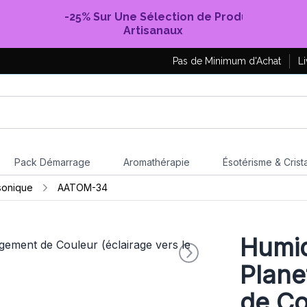
-25% Sur Une Sélection de Produits
Artisanaux
Pas de Minimum d'Achat
Li
Pack Démarrage
Aromathérapie
Ésotérisme & Crist
asonique
AATOM-34
Humid
Plane
de Co