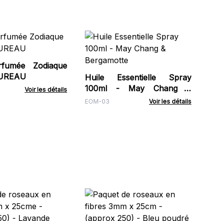
Hu
Ba
rfumée Zodiaque
Ban
AUREAU
Huile Essentielle Spray
100ml - May Chang &
Voir les détails
Bergamotte
EOM-03
Voir les détails
Dif
Ly