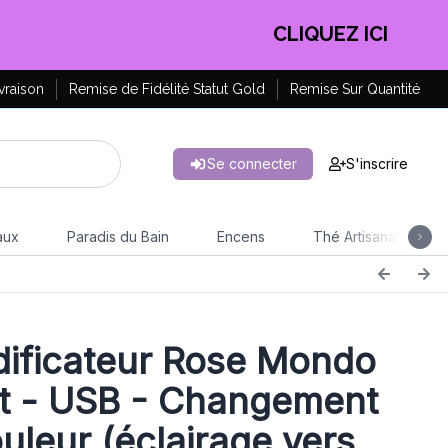
EN PROFITER !
vraison
Remise de Fidélité Statut Gold
Remise Sur Quantité
Se connecter
S'inscrire
aux
Paradis du Bain
Encens
Thé Artisanal
ificateur Rose Mondo
t - USB - Changement
uleur (éclairage vers