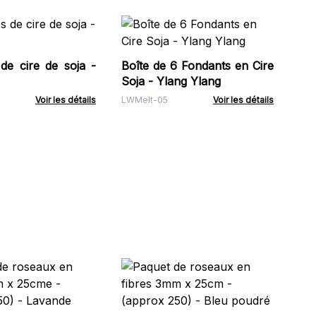
Bo
Pa
 de cire de soja -
Boîte de 6 Fondants en Cire
AC
Soja - Ylang Ylang
Voir les détails
LWMelt-05
Voir les détails
Dif
Ly
Ndif