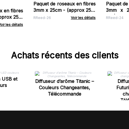
Paquet de roseaux en fibres
Paquet de 
3mm x 25cm - (approx 250)
3mm x 2
 en fibres
- Vert Mousse
250) - La
pprox 250)
RReed-26
Voir les détails
RReed-24
oir les détails
Achats récents des clients
n USB et
Diffuseur d’arôme Titanic –
Diffu
urs
Couleurs Changeantes,
Futur
Télécommande
ch
Tél