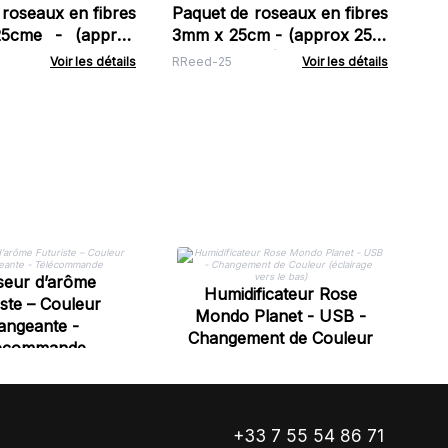
roseaux en fibres
Paquet de roseaux en fibres
5cme - (approx
3mm x 25cm - (approx 250)
vande
- Bleu poudré
Voir les détails
RReed-25
Voir les détails
Hu
seur d’arôme
Humidificateur Rose
iste – Couleur
Mondo Planet - USB -
angeante -
Changement de Couleur
écommande
(éclairage vers le bas)
+33 7 55 54 86 71