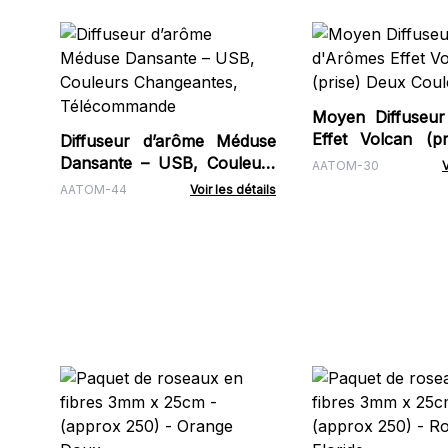
Moyen Diffuseur
Effet Volcan (p
Diffuseur d’arôme Méduse
Couleurs
Dansante – USB, Couleurs
AATOM-30
V
Changeantes,
AATOM-44
Voir les détails
Télécommande