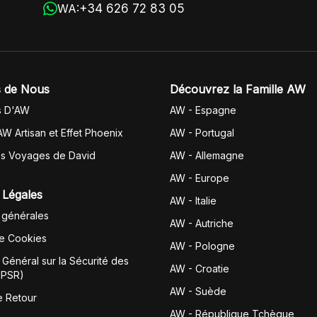
+34 626 72 83 05
WA:
 de Nous
Découvrez la Famille AW
s D'AW
AW - Espagne
AW Artisan et Effet Phoenix
AW -
Portugal
es Voyages de David
AW - Allemagne
AW - Europe
 Légales
AW - Italie
 générales
AW - Autriche
de Cookies
AW - Pologne
Général sur la Sécurité des
AW - Croatie
GPSR)
AW - Suède
e Retour
AW - République Tchèque