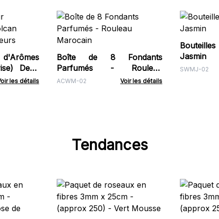
Bouteilles
Jasmin
 d'Arômes
Boîte de 8 Fondants
rise) Deux
Parfumés - Rouleau
SWMJ-02
Marocain
oir les détails
ACWM-02
Voir les détails
Tendances