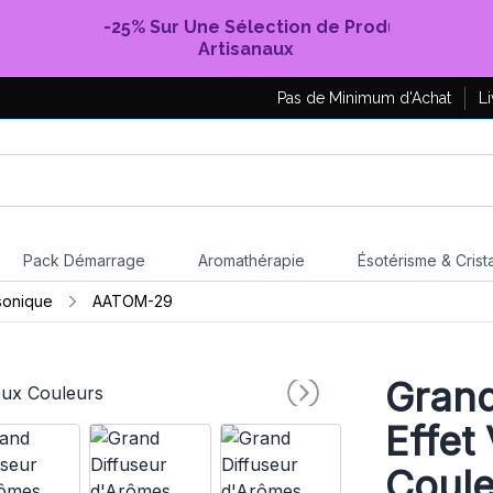
-25% Sur Une Sélection de Produits
Artisanaux
Pas de Minimum d'Achat
Li
Pack Démarrage
Aromathérapie
Ésotérisme & Crist
asonique
AATOM-29
Grand
Effet
Coule