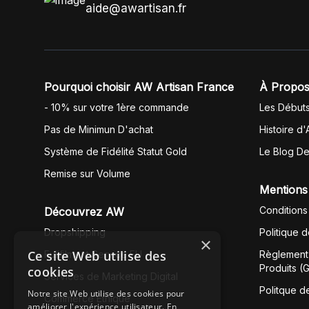
aide@awartisan.fr
Pourquoi choisir AW Artisan France
À Propos
- 10% sur votre 1ère commande
Les Début
Pas de Minimun D'achat
Histoire d'
Système de Fidélité Statut Gold
Le Blog D
Remise sur Volume
Mentions
Conditions
Découvrez AW
Dropshipping
Politique 
×
Ce site Web utilise des
Fullfilment Service EU
Règlement 
Produits (
cookies
Services de Marketing Digital
Politque d
Notre site Web utilise des cookies pour
Commerce Éthique
améliorer l'expérience utilisateur. En