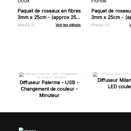
Paquet de roseaux en fibres
Paquet de roseaux
3mm x 25cm - (approx 250)
3mm x 25cm - (a
- Orange Doux
- Rose de Floride
RReed-21
Voir les détails
RReed-23
V
Diffuseur Mila
Diffuseur Palerme - USB -
LED coule
Changement de couleur -
Minuteur