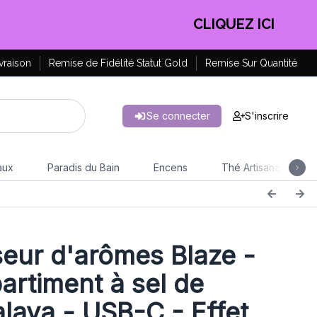
EN PROFITER !
vraison
Remise de Fidélité Statut Gold
Remise Sur Quantité
Se connecter
S'inscrire
aux
Paradis du Bain
Encens
Thé Artisanal
seur d'arômes Blaze -
rtiment à sel de
alaya - USB-C - Effet