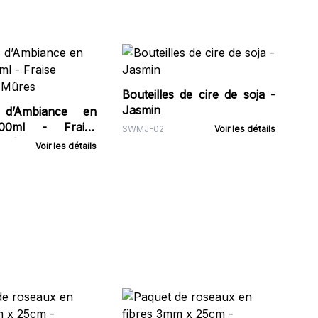
Fon
Jas
Bouteilles de cire de soja -
BNW
Jasmin
 d’Ambiance en
ml - Fraise
SWMJ-02
Voir les détails
 Mûres
Voir les détails
Paq