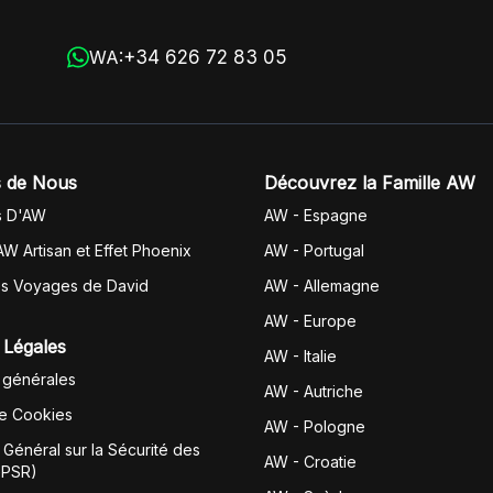
+34 626 72 83 05
WA:
 de Nous
Découvrez la Famille AW
s D'AW
AW - Espagne
AW Artisan et Effet Phoenix
AW -
Portugal
es Voyages de David
AW - Allemagne
AW - Europe
 Légales
AW - Italie
 générales
AW - Autriche
de Cookies
AW - Pologne
Général sur la Sécurité des
AW - Croatie
GPSR)