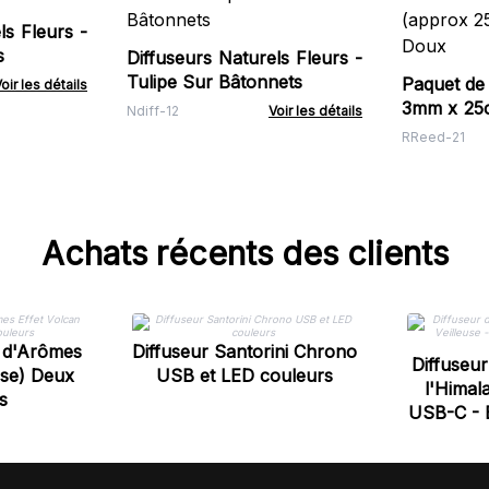
ls Fleurs -
s
Diffuseurs Naturels Fleurs -
Tulipe Sur Bâtonnets
Paquet de 
oir les détails
3mm x 25cm - (appro
Ndiff-12
Voir les détails
- Orange 
RReed-21
Achats récents des clients
 d'Arômes
Diffuseur Santorini Chrono
Diffuseu
ise) Deux
USB et LED couleurs
l'Himala
s
USB-C - E