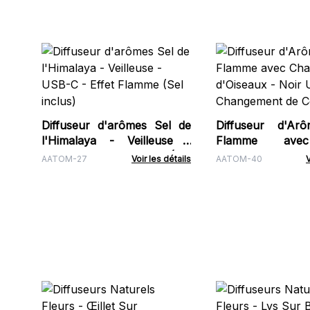
Diffuseur d'arômes Sel de
Diffuseur d'Arô
l'Himalaya - Veilleuse -
Flamme ave
USB-C - Effet Flamme (Sel
d'Oiseaux - N
AATOM-27
Voir les détails
AATOM-40
V
inclus)
Changement de C