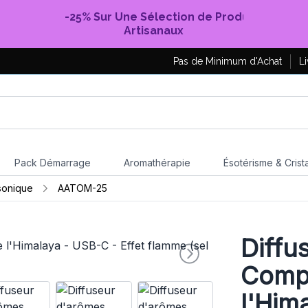
-25% Sur Une Sélection de Produits
Artisanaux
Pas de Minimum d'Achat
Li
Pack Démarrage
Aromathérapie
Ésotérisme & Crist
asonique
AATOM-25
Diffu
Compa
l'Him