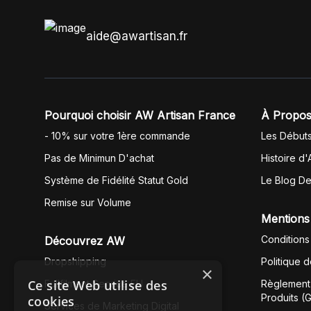
aide@awartisan.fr
Pourquoi choisir AW Artisan France
À Propos
- 10% sur votre 1ère commande
Les Début
Pas de Minimun D'achat
Histoire d'
Système de Fidélité Statut Gold
Le Blog D
Remise sur Volume
Mentions
Conditions
Découvrez AW
Dropshipping
Politique 
×
Ce site Web utilise des
Fullfilment Service EU
Règlement 
Produits (
cookies
Services de Marketing Digital