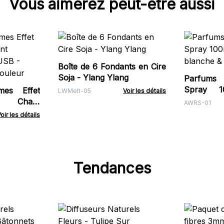
Vous aimerez peut-être aussi
Boîte de 6 Fondants en Cire
Soja - Ylang Ylang
Parfums
Spray 100
mes Effet
LWMelt-05
Voir les détails
blanche &
c Chant
AWRS-01
oir USB -
oir les détails
ouleur
Tendances