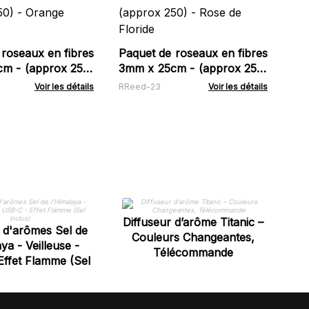
3m
- 
RRe
roseaux en fibres
Paquet de roseaux en fibres
x 250)
3mm x 25cm - (approx 250)
Doux
- Rose de Floride
Voir les détails
RReed-23
Voir les détails
Di
sè
Diffuseur d’arôme Titanic –
r d'arômes Sel de
Couleurs Changeantes,
ya - Veilleuse -
Télécommande
ffet Flamme (Sel
inclus)