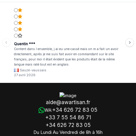
Quentin ***
Content dans l ensemble, j ai eu une cassé mais on m a fait un avoir
directement, après je me suis fait avoir en commandant sur le site
français, pour moi il était évident que les produits était de la même
langue mais raté tout est en anglais.
Sauzé-vaussais
27 avril 2026
aide@awartisan.fr
+34 626 72 83 05
WA:
+33 7 55 54 86 71
+34 626 72 83 05
Du Lundi Au Vendredi de 8h à 16h