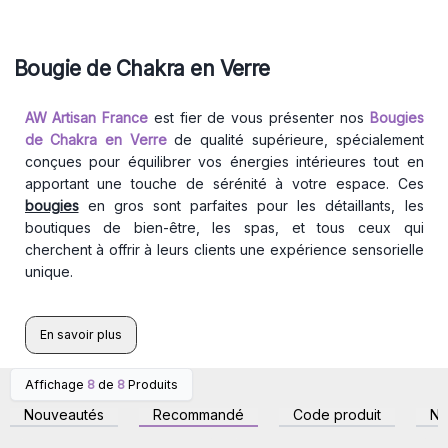
Bougie de Chakra en Verre
AW Artisan France
est fier de vous présenter nos
Bougies
de Chakra en Verre
de qualité supérieure, spécialement
conçues pour équilibrer vos énergies intérieures tout en
apportant une touche de sérénité à votre espace. Ces
bougies
en gros sont parfaites pour les détaillants, les
boutiques de bien-être, les spas, et tous ceux qui
cherchent à offrir à leurs clients une expérience sensorielle
unique.
En savoir plus
Affichage
8
de
8
Produits
Connectez-vous ou
Connectez-vous ou
inscrivez-vous pour
inscrivez-vous pour
Nouveautés
Recommandé
Code produit
N
accéder aux prix de gros
accéder aux prix de gros