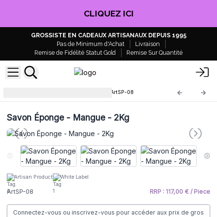
CLIQUEZ ICI
GROSSISTE EN CADEAUX ARTISANAUX DEPUIS 1995
Pas de Minimum d'Achat
Livraison
Remise de Fidélité Statut Gold
Remise Sur Quantité
Savon Éponge en barre 2kg
ArtSP-08
Savon Éponge - Mangue - 2Kg
Artisan Product
White Label
ArtSP-08
RRP : 117,00 € / Piece
Connectez-vous ou inscrivez-vous pour accéder aux prix de gros