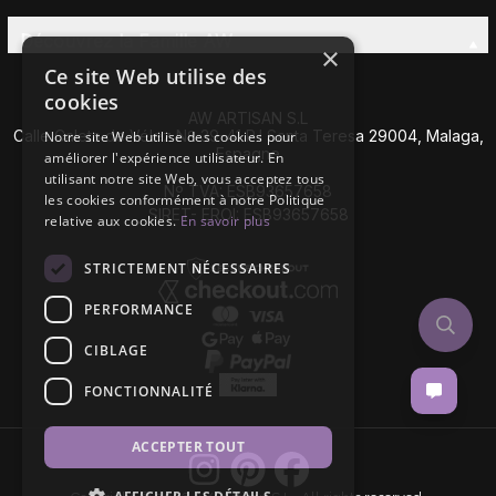
Découvrez la Famille AW
×
Ce site Web utilise des
cookies
AW ARTISAN S.L
Calle Caleta de Vélez Nº 39-41 P.I Santa Teresa 29004, Malaga,
Notre site Web utilise des cookies pour
Espagne
améliorer l'expérience utilisateur. En
utilisant notre site Web, vous acceptez tous
Nº TVA: ESB93657658
les cookies conformément à notre Politique
SIRET- EROI: ESB93657658
relative aux cookies.
En savoir plus
STRICTEMENT NÉCESSAIRES
PERFORMANCE
CIBLAGE
FONCTIONNALITÉ
ACCEPTER TOUT