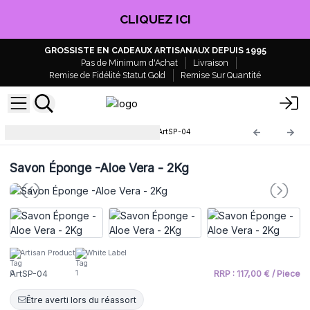
CLIQUEZ ICI
GROSSISTE EN CADEAUX ARTISANAUX DEPUIS 1995
Pas de Minimum d'Achat
Livraison
Remise de Fidélité Statut Gold
Remise Sur Quantité
Savon Éponge en barre 2kg
ArtSP-04
Savon Éponge -Aloe Vera - 2Kg
Artisan Product
White Label
ArtSP-04
RRP : 117,00 € / Piece
Être averti lors du réassort