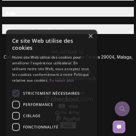
Aide
Découvrez la Famille AW
×
Ce site Web utilise des
cookies
AW ARTISAN S.L
Calle Caleta de Vélez Nº 39-41 P.I Santa Teresa 29004, Malaga,
Notre site Web utilise des cookies pour
Espagne
améliorer l'expérience utilisateur. En
utilisant notre site Web, vous acceptez tous
Nº TVA: ESB93657658
les cookies conformément à notre Politique
SIRET- EROI: ESB93657658
relative aux cookies.
En savoir plus
STRICTEMENT NÉCESSAIRES
PERFORMANCE
CIBLAGE
FONCTIONNALITÉ