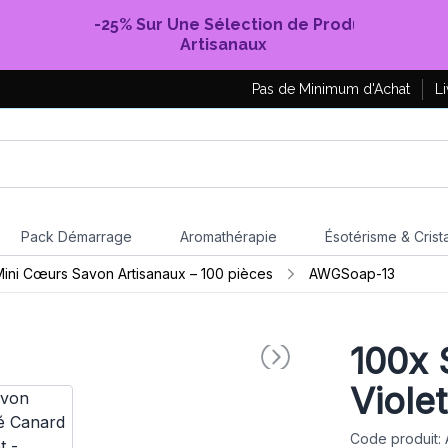
-25% Sur Une Sélection de Produits
Artisanaux
Pas de Minimum d'Achat
Li
Pack Démarrage
Aromathérapie
Ésotérisme & Crist
ini Cœurs Savon Artisanaux – 100 pièces
AWGSoap-13
100x
S
Viole
Code produit