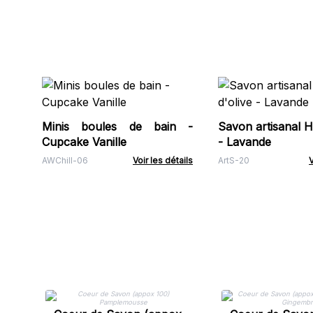
Minis boules de bain -
Savon artisanal Hu
Cupcake Vanille
- Lavande
AWChill-06
Voir les détails
ArtS-20
V