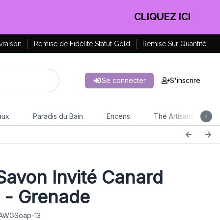
EN PROFITER !
vraison
Remise de Fidélité Statut Gold
Remise Sur Quantité
Se connecter
S'inscrire
aux
Paradis du Bain
Encens
Thé Artisanal
avon Invité Canard
t - Grenade
: AWGSoap-13