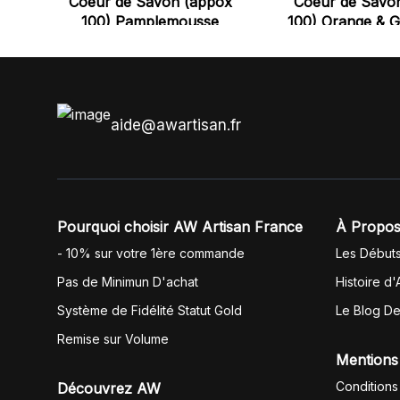
Coeur de Savon (appox
Coeur de Savo
100) Pamplemousse
100) Orange & 
aide@awartisan.fr
Pourquoi choisir AW Artisan France
À Propos
- 10% sur votre 1ère commande
Les Début
Pas de Minimun D'achat
Histoire d'
Système de Fidélité Statut Gold
Le Blog D
Remise sur Volume
Mentions
Conditions
Découvrez AW