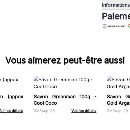
Informations 
Paieme
Vous aimerez peut-être aussi
n (appox
Savon Greenman 100g -
Savon Gr
Cool Coco
Gold Arga
oir les détails
GMSoap-08
Voir les détails
GMSoap-09