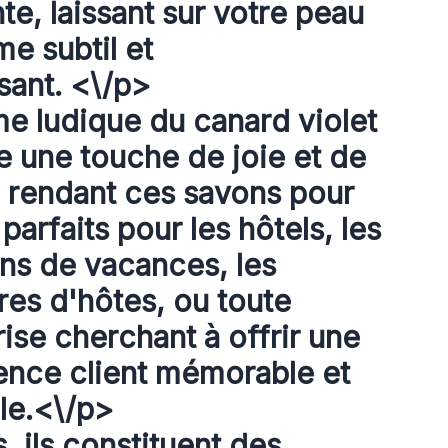
nte, laissant sur votre peau
e subtil et
isant. <\/p>
me ludique du canard violet
e une touche de joie et de
, rendant ces savons pour
 parfaits pour les hôtels, les
ons de vacances, les
es d'hôtes, ou toute
ise cherchant à offrir une
ence client mémorable et
le.<\/p>
, ils constituent des