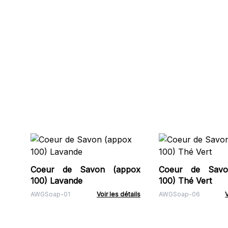
Coeur de Savon (appox
Coeur de Savo
100) Lavande
100) Thé Vert
AWGSoap-01
Voir les détails
AWGSoap-06
V