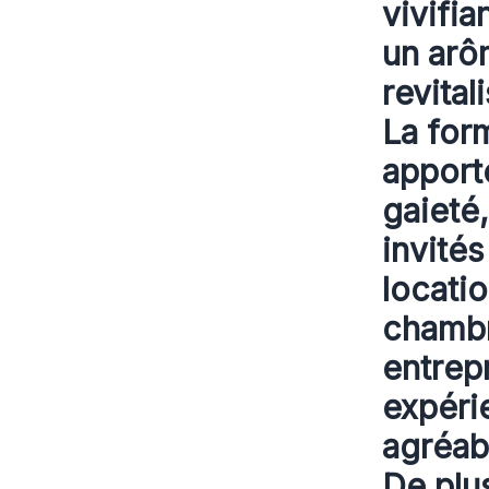
vivifia
un arôm
revital
La for
apport
gaieté
invités
locati
chambr
entrepr
expéri
agréab
De plus