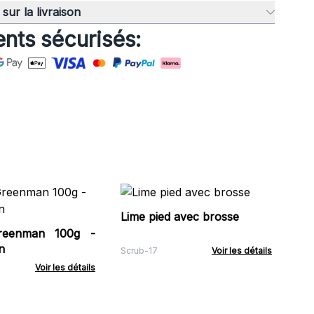
sur la livraison
nts sécurisés:
Sa
Pi
Lime pied avec brosse
eenman 100g -
ACS
n
Scrub-17
Voir les détails
Voir les détails