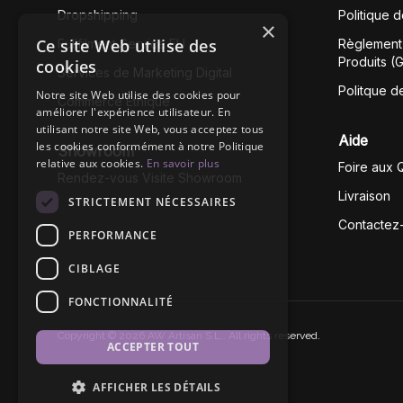
Dropshipping
Politique 
×
Ce site Web utilise des
Fullfilment Service EU
Règlement 
Produits (
cookies
Services de Marketing Digital
Politque d
Notre site Web utilise des cookies pour
Commerce Éthique
améliorer l'expérience utilisateur. En
utilisant notre site Web, vous acceptez tous
Aide
les cookies conformément à notre Politique
Showroom
relative aux cookies.
En savoir plus
Foire aux 
Rendez-vous Visite Showroom
Livraison
STRICTEMENT NÉCESSAIRES
Contactez
PERFORMANCE
CIBLAGE
FONCTIONNALITÉ
Copyright © 2026 AW Artisan S.L,. All rights reserved.
ACCEPTER TOUT
AFFICHER LES DÉTAILS