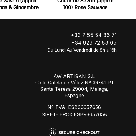
e Savon (appox
Coeur de Savon (appox
nge & Gingembre
100) Rose Sauvage
+33 7 55 54 86 71
+34 626 72 83 05
Du Lundi Au Vendredi de 8h à 16h
AW ARTISAN S.L
Calle Caleta de Vélez Nº 39-41 P.I
Santa Teresa 29004, Malaga,
Espagne
Nº TVA: ESB93657658
SIRET- EROI: ESB93657658