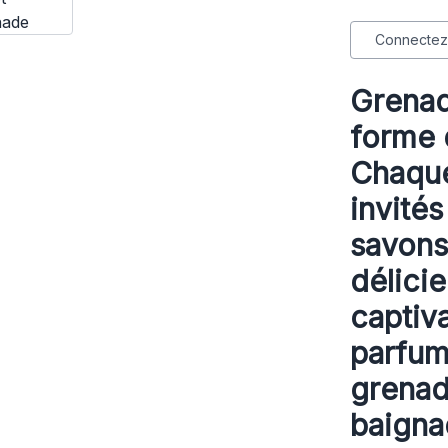
Connectez-
Grenad
forme 
Chaque
invité
savons
délici
captiv
parfum
grenad
baigna