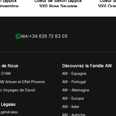
n (appox
Coeur de Savon (appox
Coeur d
Gingembre
100) Rose Sauvage
100) Ora
+34 626 72 83 05
WA:
 de Nous
Découvrez la Famille AW
s D'AW
AW - Espagne
AW Artisan et Effet Phoenix
AW -
Portugal
es Voyages de David
AW - Allemagne
AW - Europe
 Légales
AW - Italie
 générales
AW - Autriche