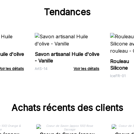
Tendances
ile d'olive
Savon artisanal Huile d'olive
- Vanille
Rouleau
Silicon
oir les détails
ArtS-14
Voir les détails
rouleau -
IceFR-01
Achats récents des clients