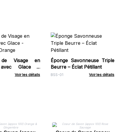
Pa
1.2
HSB
 de Visage en
Éponge Savonneuse Triple
e avec Glace -
Beurre – Éclat Pétillant
 Orange
Voir les détails
BSS-01
Voir les détails