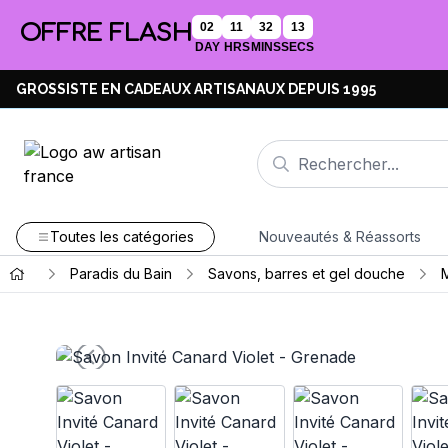
OFFRE FLASH
02
11
32
12
DAY
HRS
MINS
SECS
GROSSISTE EN CADEAUX ARTISANAUX DEPUIS 1995
Toutes les catégories
Nouveautés & Réassorts
Paradis du Bain
Savons, barres et gel douche
M