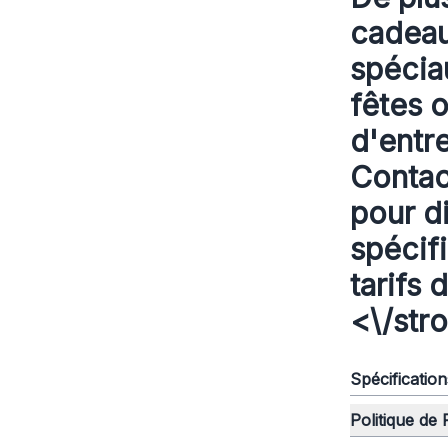
cadeau
spécia
fêtes 
d'entr
Contac
pour d
spécif
tarifs 
<\/str
Spécificatio
Politique de